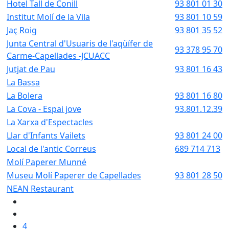
Hotel Tall de Conill
93 801 01 30
Institut Molí de la Vila
93 801 10 59
Jaç Roig
93 801 35 52
Junta Central d'Usuaris de l'aqüífer de
93 378 95 70
Carme-Capellades -JCUACC
Jutjat de Pau
93 801 16 43
La Bassa
La Bolera
93 801 16 80
La Cova - Espai jove
93.801.12.39
La Xarxa d'Espectacles
Llar d'Infants Vailets
93 801 24 00
Local de l'antic Correus
689 714 713
Molí Paperer Munné
Museu Molí Paperer de Capellades
93 801 28 50
NEAN Restaurant
4