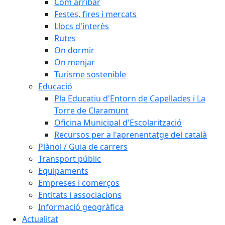
Com arribar
Festes, fires i mercats
Llocs d'interès
Rutes
On dormir
On menjar
Turisme sostenible
Educació
Pla Educatiu d'Entorn de Capellades i La
Torre de Claramunt
Oficina Municipal d'Escolarització
Recursos per a l'aprenentatge del català
Plànol / Guia de carrers
Transport públic
Equipaments
Empreses i comerços
Entitats i associacions
Informació geogràfica
Actualitat