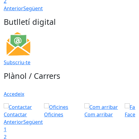
2
Anterior
Següent
Butlletí digital
Subscriu-te
Plànol / Carrers
Accedeix
Contactar
Oficines
Com arribar
Faceb
Anterior
Següent
1
2