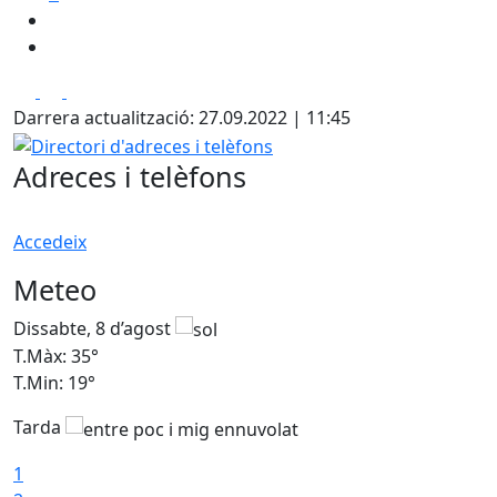
Facebook
X
Pdf
Darrera actualització: 27.09.2022 | 11:45
Directori d'adreces i telèfons
Adreces i telèfons
Accedeix
Meteo
Dissabte, 8 d’agost
D
T.Màx: 35°
T
T.Min: 19°
T
Tarda
1