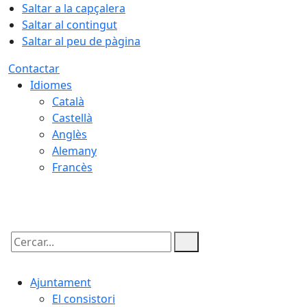
Saltar a la capçalera
Saltar al contingut
Saltar al peu de pàgina
Contactar
Idiomes
Català
Castellà
Anglès
Alemany
Francès
08.08.2026 | 09:17
Cercar:
Ajuntament
El consistori