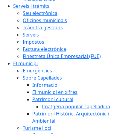
Serveis i tràmits
Seu electrònica
Oficines municipals
Tràmits i gestions
Serveis
Impostos
Factura electrònica
Finestreta Única Empresarial (FUE)
El municipi
Emergències
Sobre Capellades
Informació
El municipi en xifres
Patrimoni cultural
Imatgeria popular capelladina
Patrimoni Històric, Arquitectònic i
Ambiental
Turisme i oci