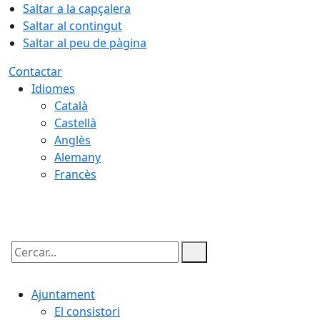
Saltar a la capçalera
Saltar al contingut
Saltar al peu de pàgina
Contactar
Idiomes
Català
Castellà
Anglès
Alemany
Francès
08.08.2026 | 03:03
Cercar:
Ajuntament
El consistori