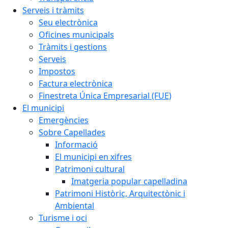
Serveis i tràmits
Seu electrònica
Oficines municipals
Tràmits i gestions
Serveis
Impostos
Factura electrònica
Finestreta Única Empresarial (FUE)
El municipi
Emergències
Sobre Capellades
Informació
El municipi en xifres
Patrimoni cultural
Imatgeria popular capelladina
Patrimoni Històric, Arquitectònic i
Ambiental
Turisme i oci