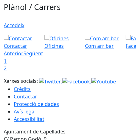
Plànol / Carrers
Accedeix
Contactar
Oficines
Com arribar
Faceb
Anterior
Següent
1
2
Xarxes socials:
Crèdits
Contactar
Protecció de dades
Avís legal
Accessibilitat
Ajuntament de Capellades
C/ Ramon Godó, 9