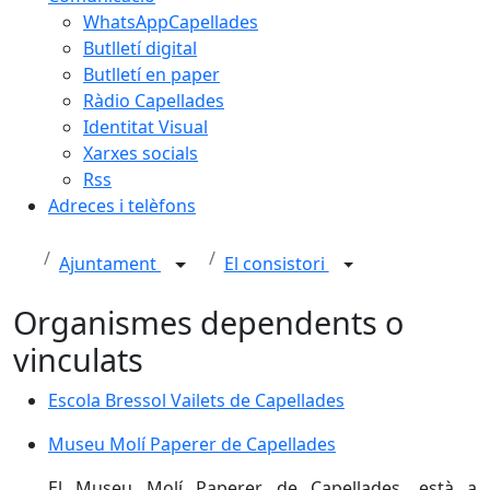
WhatsAppCapellades
Butlletí digital
Butlletí en paper
Ràdio Capellades
Identitat Visual
Xarxes socials
Rss
Adreces i telèfons
Ajuntament
El consistori
Organismes dependents o
vinculats
Escola Bressol Vailets de Capellades
Museu Molí Paperer de Capellades
Museu Molí Paperer de Capellades
El Museu Molí Paperer de Capellades, està a