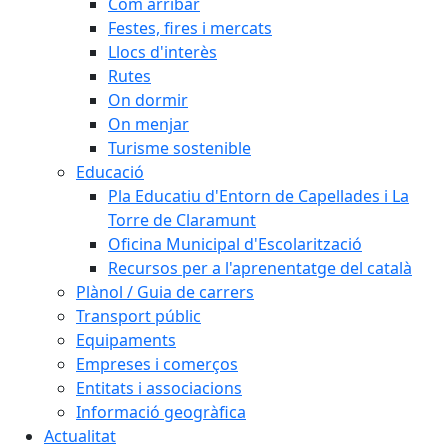
Com arribar
Festes, fires i mercats
Llocs d'interès
Rutes
On dormir
On menjar
Turisme sostenible
Educació
Pla Educatiu d'Entorn de Capellades i La
Torre de Claramunt
Oficina Municipal d'Escolarització
Recursos per a l'aprenentatge del català
Plànol / Guia de carrers
Transport públic
Equipaments
Empreses i comerços
Entitats i associacions
Informació geogràfica
Actualitat