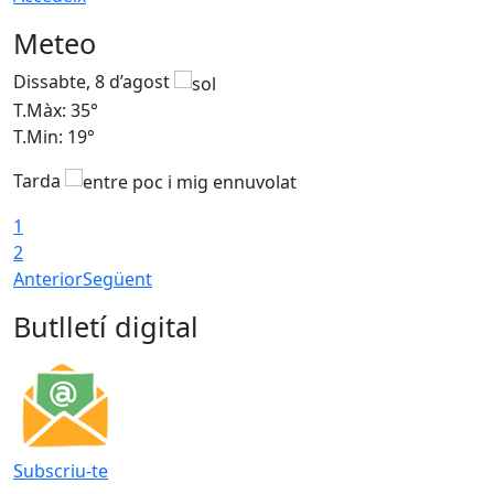
Meteo
Dissabte, 8 d’agost
D
T.Màx: 35°
T
T.Min: 19°
T
Tarda
1
2
Anterior
Següent
Butlletí digital
Subscriu-te