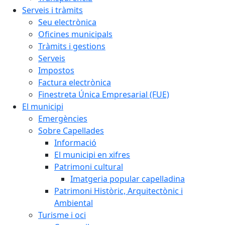
Serveis i tràmits
Seu electrònica
Oficines municipals
Tràmits i gestions
Serveis
Impostos
Factura electrònica
Finestreta Única Empresarial (FUE)
El municipi
Emergències
Sobre Capellades
Informació
El municipi en xifres
Patrimoni cultural
Imatgeria popular capelladina
Patrimoni Històric, Arquitectònic i
Ambiental
Turisme i oci