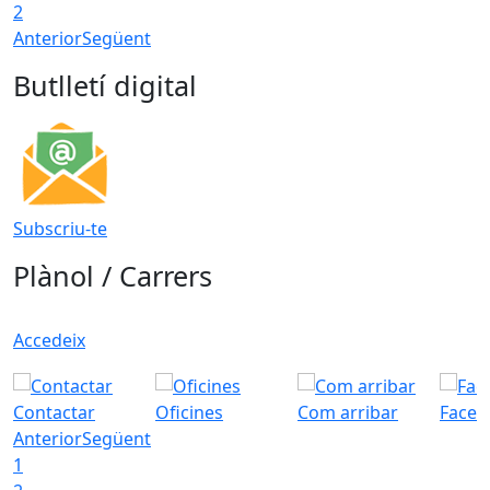
2
Anterior
Següent
Butlletí digital
Subscriu-te
Plànol / Carrers
Accedeix
Contactar
Oficines
Com arribar
Faceb
Anterior
Següent
1