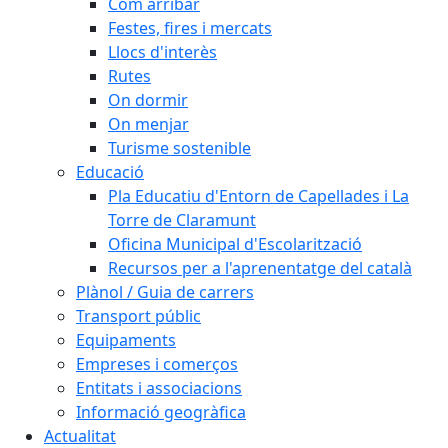
Com arribar
Festes, fires i mercats
Llocs d'interès
Rutes
On dormir
On menjar
Turisme sostenible
Educació
Pla Educatiu d'Entorn de Capellades i La
Torre de Claramunt
Oficina Municipal d'Escolarització
Recursos per a l'aprenentatge del català
Plànol / Guia de carrers
Transport públic
Equipaments
Empreses i comerços
Entitats i associacions
Informació geogràfica
Actualitat