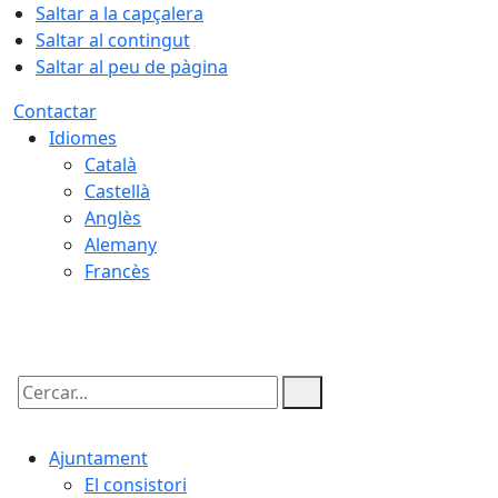
Saltar a la capçalera
Saltar al contingut
Saltar al peu de pàgina
Contactar
Idiomes
Català
Castellà
Anglès
Alemany
Francès
08.08.2026 | 04:29
Cercar:
Ajuntament
El consistori