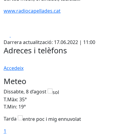
www.radiocapellades.cat
Facebook
X
Darrera actualització: 17.06.2022 | 11:00
Adreces i telèfons
Accedeix
Meteo
Dissabte, 8 d’agost
D
T.Màx: 35°
T
T.Min: 19°
T
Tarda
1