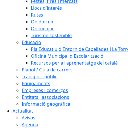
Festes, fires i mercats
Llocs d'interès
Rutes
On dormir
On menjar
Turisme sostenible
Educació
Pla Educatiu d'Entorn de Capellades i La Tor
Oficina Municipal d'Escolarització
Recursos per a l'aprenentatge del català
Plànol / Guia de carrers
Transport públic
Equipaments
Empreses i comerços
Entitats i associacions
Informació geogràfica
Actualitat
Avisos
Agenda