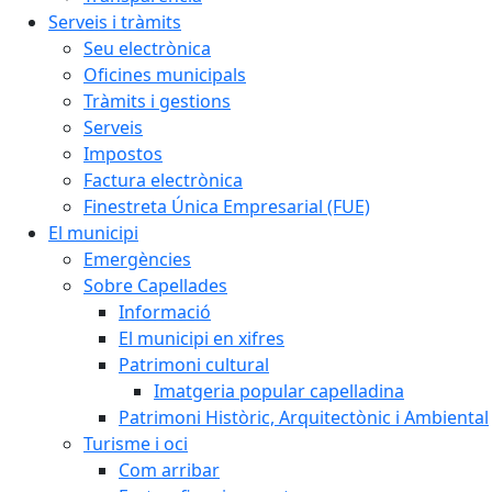
Serveis i tràmits
Seu electrònica
Oficines municipals
Tràmits i gestions
Serveis
Impostos
Factura electrònica
Finestreta Única Empresarial (FUE)
El municipi
Emergències
Sobre Capellades
Informació
El municipi en xifres
Patrimoni cultural
Imatgeria popular capelladina
Patrimoni Històric, Arquitectònic i Ambiental
Turisme i oci
Com arribar