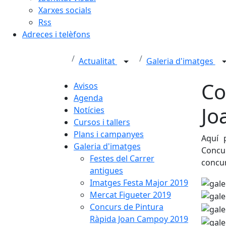
Xarxes socials
Rss
Adreces i telèfons
Actualitat
Galeria d'imatges
Co
Avisos
Agenda
Jo
Notícies
Cursos i tallers
Plans i campanyes
Aquí 
Galeria d'imatges
Concu
Festes del Carrer
concur
antigues
Imatges Festa Major 2019
Mercat Figueter 2019
Concurs de Pintura
Ràpida Joan Campoy 2019