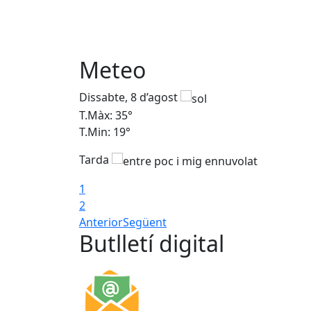
Meteo
Dissabte, 8 d’agost
T.Màx: 35°
T.Min: 19°
Tarda
1
2
Anterior
Següent
Butlletí digital