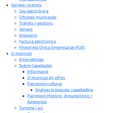
Serveis i tràmits
Seu electrònica
Oficines municipals
Tràmits i gestions
Serveis
Impostos
Factura electrònica
Finestreta Única Empresarial (FUE)
El municipi
Emergències
Sobre Capellades
Informació
El municipi en xifres
Patrimoni cultural
Imatgeria popular capelladina
Patrimoni Històric, Arquitectònic i
Ambiental
Turisme i oci