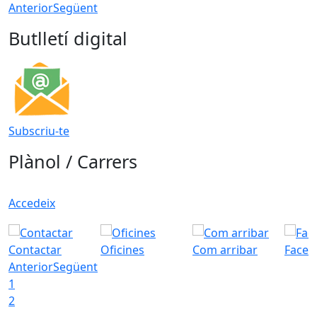
Anterior
Següent
Butlletí digital
Subscriu-te
Plànol / Carrers
Accedeix
Contactar
Oficines
Com arribar
Faceb
Anterior
Següent
1
2