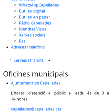
WhatsAppCapellades
Butlletí digital
Butlletí en paper
Ràdio Capellades
Identitat Visual
Xarxes socials
Rss
Adreces i telèfons
Serveis i tràmits
Oficines municipals
Ajuntament de Capellades
Ajuntament de Capellades
L'horari d'atenció al públic a l'estiu és de 9 a
14 hores.
capellades@capellades.cat