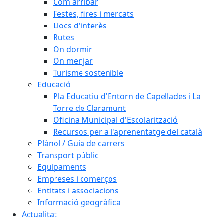
Com arribar
Festes, fires i mercats
Llocs d'interès
Rutes
On dormir
On menjar
Turisme sostenible
Educació
Pla Educatiu d'Entorn de Capellades i La
Torre de Claramunt
Oficina Municipal d'Escolarització
Recursos per a l'aprenentatge del català
Plànol / Guia de carrers
Transport públic
Equipaments
Empreses i comerços
Entitats i associacions
Informació geogràfica
Actualitat