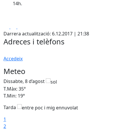
14h.
Facebook
X
Pdf
Darrera actualització: 6.12.2017 | 21:38
Adreces i telèfons
Accedeix
Meteo
Dissabte, 8 d’agost
D
T.Màx: 35°
T
T.Min: 19°
T
Tarda
1
2