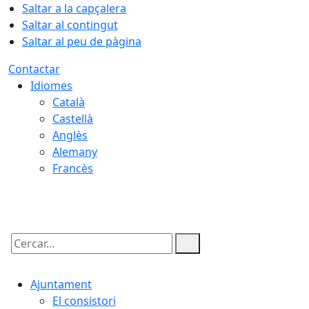
Saltar a la capçalera
Saltar al contingut
Saltar al peu de pàgina
Contactar
Idiomes
Català
Castellà
Anglès
Alemany
Francès
07.08.2026 | 15:15
Cercar:
Ajuntament
El consistori