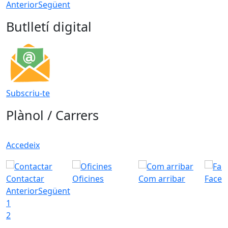
Anterior
Següent
Butlletí digital
Subscriu-te
Plànol / Carrers
Accedeix
Contactar
Oficines
Com arribar
Faceb
Anterior
Següent
1
2