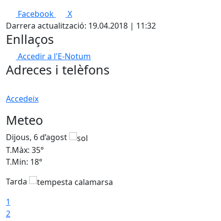
Facebook
X
Darrera actualització: 19.04.2018 | 11:32
Enllaços
Accedir a l'E-Notum
Adreces i telèfons
Accedeix
Meteo
Dijous, 6 d’agost
D
T.Màx: 35°
T
T.Min: 18°
T
Tarda
T
1
2