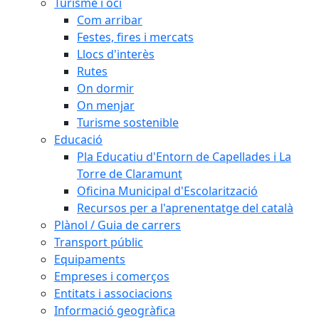
Turisme i oci
Com arribar
Festes, fires i mercats
Llocs d'interès
Rutes
On dormir
On menjar
Turisme sostenible
Educació
Pla Educatiu d'Entorn de Capellades i La
Torre de Claramunt
Oficina Municipal d'Escolarització
Recursos per a l'aprenentatge del català
Plànol / Guia de carrers
Transport públic
Equipaments
Empreses i comerços
Entitats i associacions
Informació geogràfica