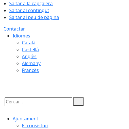
Saltar a la capçalera
Saltar al contingut
Saltar al peu de pàgina
Contactar
Idiomes
Català
Castellà
Anglès
Alemany
Francès
06.08.2026 | 16:33
Cercar:
Ajuntament
El consistori