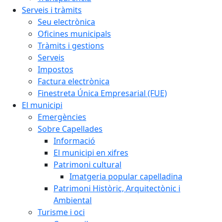
Serveis i tràmits
Seu electrònica
Oficines municipals
Tràmits i gestions
Serveis
Impostos
Factura electrònica
Finestreta Única Empresarial (FUE)
El municipi
Emergències
Sobre Capellades
Informació
El municipi en xifres
Patrimoni cultural
Imatgeria popular capelladina
Patrimoni Històric, Arquitectònic i
Ambiental
Turisme i oci