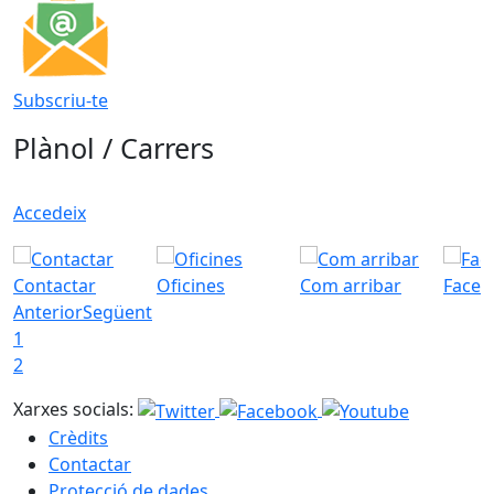
Subscriu-te
Plànol / Carrers
Accedeix
Contactar
Oficines
Com arribar
Faceb
Anterior
Següent
1
2
Xarxes socials:
Crèdits
Contactar
Protecció de dades