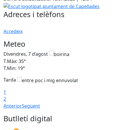
Escut logotipat ajuntament de Capellades
Adreces i telèfons
Accedeix
Meteo
Divendres, 7 d’agost
D
T.Màx: 35°
T
T.Min: 19°
T
Tarda
T
1
2
Anterior
Següent
Butlletí digital