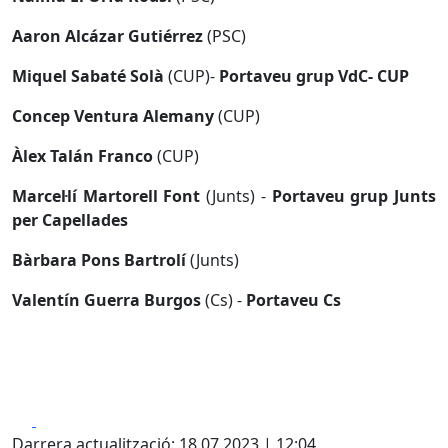
Aaron Alcázar Gutiérrez
(PSC)
Miquel Sabaté Solà
(CUP)-
Portaveu grup VdC- CUP
Concep Ventura Alemany
(CUP)
Àlex Talán Franco
(CUP)
Marcel·lí Martorell Font
(Junts) -
Portaveu grup Junts
per Capellades
Bàrbara Pons Bartrolí
(Junts)
Valentín Guerra Burgos
(Cs) -
Portaveu Cs
Facebook
X
Darrera actualització: 18.07.2023 | 12:04