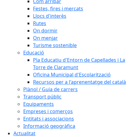
Com arribar
Festes, fires i mercats
Llocs d'interès
Rutes
On dormir
On menjar
Turisme sostenible
Educació
Pla Educatiu d'Entorn de Capellades i La
Torre de Claramunt
Oficina Municipal d'Escolarització
Recursos per a l'aprenentatge del català
Plànol / Guia de carrers
Transport públic
Equipaments
Empreses i comerços
Entitats i associacions
Informació geogràfica
Actualitat