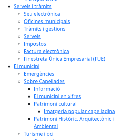
Serveis i tràmits
Seu electrònica
Oficines municipals
Tràmits i gestions
Serveis
Impostos
Factura electrònica
Finestreta Única Empresarial (FUE)
El municipi
Emergències
Sobre Capellades
Informació
El municipi en xifres
Patrimoni cultural
Imatgeria popular capelladina
Patrimoni Històric, Arquitectònic i
Ambiental
Turisme i oci