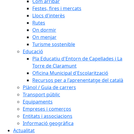
Com arribar
Festes, fires i mercats
Llocs d'interès
Rutes
On dormir
On menjar
Turisme sostenible
Educació
Pla Educatiu d'Entorn de Capellades i La
Torre de Claramunt
Oficina Municipal d'Escolarització
Recursos per a l'aprenentatge del català
Plànol / Guia de carrers
Transport públic
Equipaments
Empreses i comerços
Entitats i associacions
Informació geogràfica
Actualitat