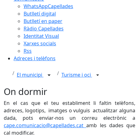
WhatsAppCapellades
Butlletí digital
Butlletí en paper
Ràdio Capellades
Identitat Visual
Xarxes socials
Rss
Adreces i telèfons
El municipi
Turisme i oci
On dormir
En el cas que el teu establiment li faltin telèfons,
adreces, logotips, imatges o vulguis actualitzar alguna
dada, pots enviar-nos un correu electrònic a
cape.comunicacio@capellades.cat
amb les dades que
cal modificar.