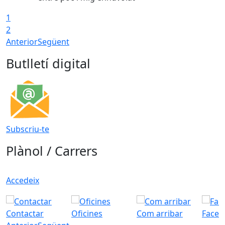
1
2
Anterior
Següent
Butlletí digital
Subscriu-te
Plànol / Carrers
Accedeix
Contactar
Oficines
Com arribar
Faceb