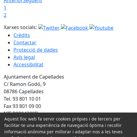
Anterior
Següent
1
2
Xarxes socials:
Crèdits
Contactar
Protecció de dades
Avís legal
Accessibilitat
Ajuntament de Capellades
C/ Ramon Godó, 9
08786 Capellades
Tel. 93 801 10 01
Fax 93 801 09 00
NIF P0804300B
Aquest lloc web fa servir cookies pròpies i de tercers per
facilitar-te una experiència de navegació òptima i recollir
Amb la col·laboració de:
informació anònima per millorar i adaptar-nos a les teves