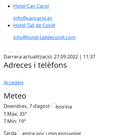
Hotel Can Carol
Hotel Can Carol
info@cancarol.es
Hotel Tall de Conill
info@hotel-talldeconill.com
Facebook
X
Pdf
Darrera actualització: 27.09.2022 | 11:37
Adreces i telèfons
Accedeix
Meteo
Divendres, 7 d’agost
D
T.Màx: 35°
T
T.Min: 19°
T
Tarda
T