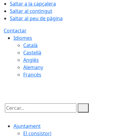
Saltar a la capçalera
Saltar al contingut
Saltar al peu de pàgina
Contactar
Idiomes
Català
Castellà
Anglès
Alemany
Francès
06.08.2026 | 18:58
Cercar:
Ajuntament
El consistori