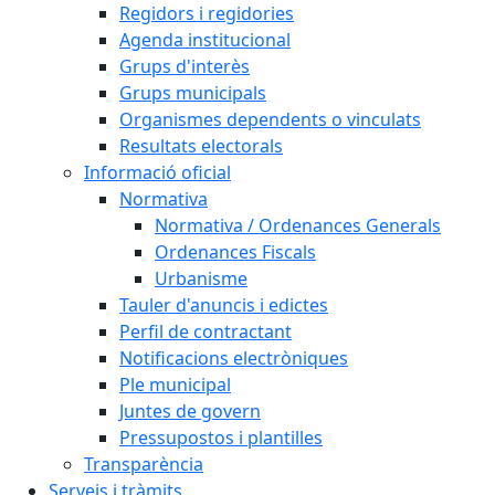
Regidors i regidories
Agenda institucional
Grups d'interès
Grups municipals
Organismes dependents o vinculats
Resultats electorals
Informació oficial
Normativa
Normativa / Ordenances Generals
Ordenances Fiscals
Urbanisme
Tauler d'anuncis i edictes
Perfil de contractant
Notificacions electròniques
Ple municipal
Juntes de govern
Pressupostos i plantilles
Transparència
Serveis i tràmits