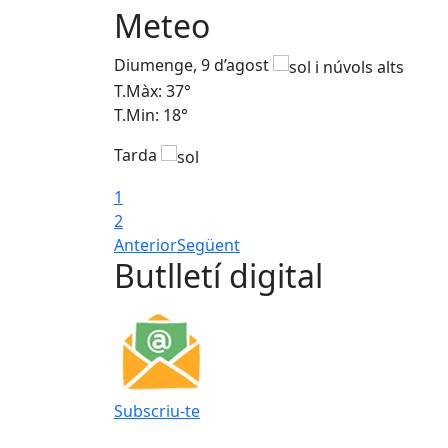
Meteo
Diumenge, 9 d’agost
T.Màx: 37°
T.Min: 18°
Tarda
1
2
Anterior
Següent
Butlletí digital
Subscriu-te