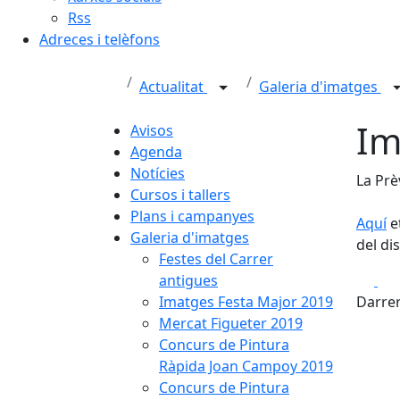
Rss
Adreces i telèfons
Actualitat
Galeria d'imatges
Im
Avisos
Agenda
Notícies
La Prè
Cursos i tallers
Plans i campanyes
Aquí
e
Galeria d'imatges
del di
Festes del Carrer
Fa
antigues
Imatges Festa Major 2019
Darrer
Mercat Figueter 2019
Concurs de Pintura
Ràpida Joan Campoy 2019
Concurs de Pintura