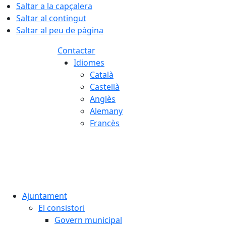
Saltar a la capçalera
Saltar al contingut
Saltar al peu de pàgina
Contactar
Idiomes
Català
Castellà
Anglès
Alemany
Francès
08.08.2026 | 12:16
Ajuntament
El consistori
Govern municipal