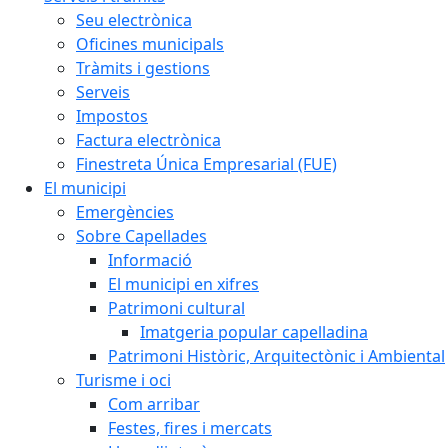
Seu electrònica
Oficines municipals
Tràmits i gestions
Serveis
Impostos
Factura electrònica
Finestreta Única Empresarial (FUE)
El municipi
Emergències
Sobre Capellades
Informació
El municipi en xifres
Patrimoni cultural
Imatgeria popular capelladina
Patrimoni Històric, Arquitectònic i Ambiental
Turisme i oci
Com arribar
Festes, fires i mercats