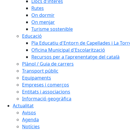
Llocs d'interès
Rutes
On dormir
On menjar
Turisme sostenible
Educació
Pla Educatiu d'Entorn de Capellades i La Tor
Oficina Municipal d'Escolarització
Recursos per a l'aprenentatge del català
Plànol / Guia de carrers
Transport públic
Equipaments
Empreses i comerços
Entitats i associacions
Informació geogràfica
Actualitat
Avisos
Agenda
Notícies