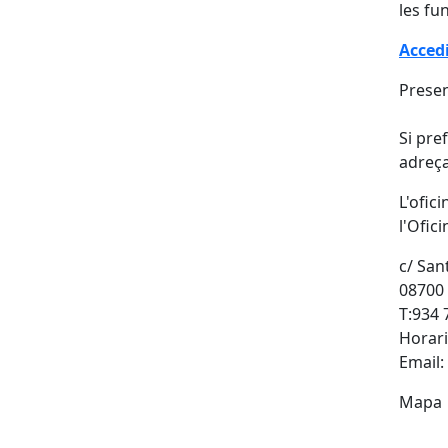
les fu
Accedi
Presen
Si pre
adreça
L'ofic
l'Ofic
c/ San
08700
T:934 
Horari
Email:
Mapa