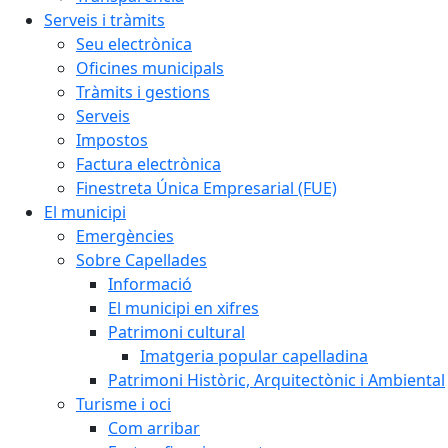
Serveis i tràmits
Seu electrònica
Oficines municipals
Tràmits i gestions
Serveis
Impostos
Factura electrònica
Finestreta Única Empresarial (FUE)
El municipi
Emergències
Sobre Capellades
Informació
El municipi en xifres
Patrimoni cultural
Imatgeria popular capelladina
Patrimoni Històric, Arquitectònic i Ambiental
Turisme i oci
Com arribar