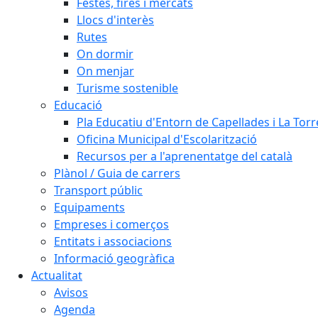
Festes, fires i mercats
Llocs d'interès
Rutes
On dormir
On menjar
Turisme sostenible
Educació
Pla Educatiu d'Entorn de Capellades i La Tor
Oficina Municipal d'Escolarització
Recursos per a l'aprenentatge del català
Plànol / Guia de carrers
Transport públic
Equipaments
Empreses i comerços
Entitats i associacions
Informació geogràfica
Actualitat
Avisos
Agenda