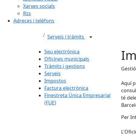
Xarxes socials
Rss
Adreces i telèfons
Serveis i tràmits
Im
Seu electrònica
Oficines municipals
Tràmits i gestions
Gestió
Serveis
Impostos
Aquí p
Factura electrònica
consul
Finestreta Única Empresarial
té del
(FUE)
Barcel
Per In
L'Ofic