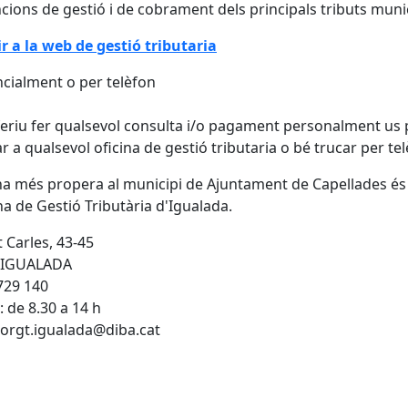
ncions de gestió i de cobrament dels principals tributs muni
r a la web de gestió tributaria
cialment o per telèfon
feriu fer qualsevol consulta i/o pagament personalment us
r a qualsevol oficina de gestió tributaria o bé trucar per tel
ina més propera al municipi de Ajuntament de Capellades és
ina de Gestió Tributària d'Igualada.
t Carles, 43-45
 IGUALADA
729 140
: de 8.30 a 14 h
 orgt.igualada@diba.cat