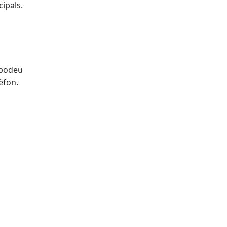
cipals.
 podeu
èfon.