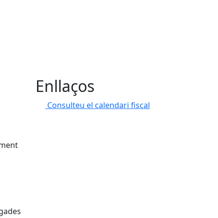
Enllaços
Consulteu el calendari fiscal
tament
egades