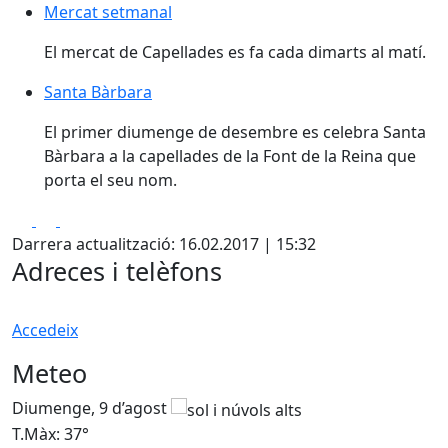
Mercat setmanal
Mercat setmanal
El mercat de Capellades es fa cada dimarts al matí.
Santa Bàrbara
Santa Bàrbara
El primer diumenge de desembre es celebra Santa
Bàrbara a la capellades de la Font de la Reina que
porta el seu nom.
Facebook
X
Pdf
Darrera actualització: 16.02.2017 | 15:32
Adreces i telèfons
Accedeix
Meteo
Diumenge, 9 d’agost
D
T.Màx: 37°
T