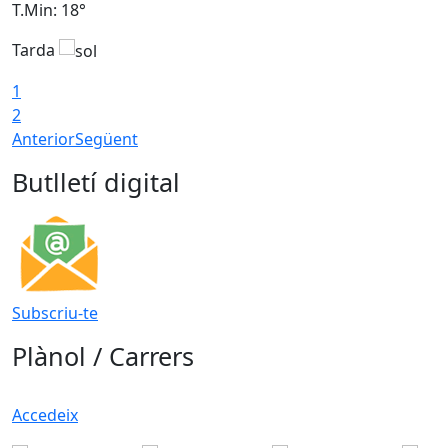
T.Min: 18°
T
Tarda
T
1
2
Anterior
Següent
Butlletí digital
Subscriu-te
Plànol / Carrers
Accedeix