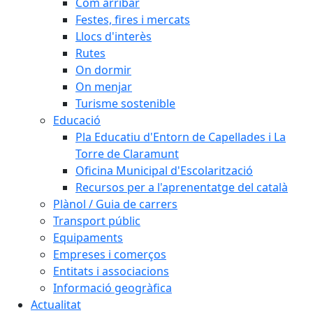
Com arribar
Festes, fires i mercats
Llocs d'interès
Rutes
On dormir
On menjar
Turisme sostenible
Educació
Pla Educatiu d'Entorn de Capellades i La
Torre de Claramunt
Oficina Municipal d'Escolarització
Recursos per a l'aprenentatge del català
Plànol / Guia de carrers
Transport públic
Equipaments
Empreses i comerços
Entitats i associacions
Informació geogràfica
Actualitat