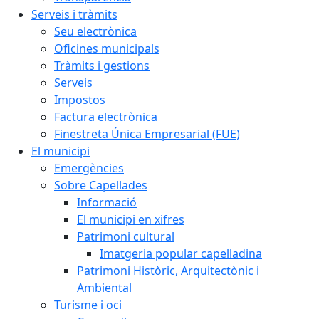
Serveis i tràmits
Seu electrònica
Oficines municipals
Tràmits i gestions
Serveis
Impostos
Factura electrònica
Finestreta Única Empresarial (FUE)
El municipi
Emergències
Sobre Capellades
Informació
El municipi en xifres
Patrimoni cultural
Imatgeria popular capelladina
Patrimoni Històric, Arquitectònic i
Ambiental
Turisme i oci