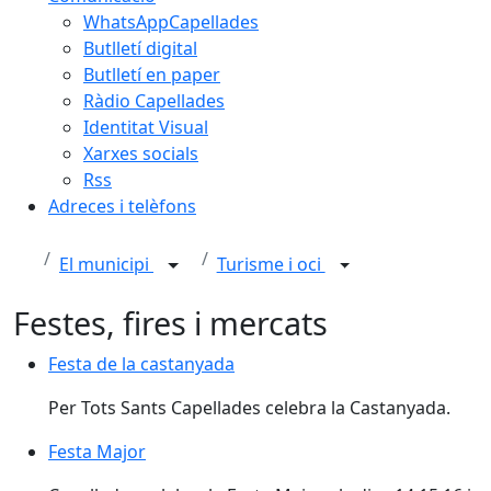
WhatsAppCapellades
Butlletí digital
Butlletí en paper
Ràdio Capellades
Identitat Visual
Xarxes socials
Rss
Adreces i telèfons
El municipi
Turisme i oci
Festes, fires i mercats
Festa de la castanyada
Festa de la castanyada
Per Tots Sants Capellades celebra la Castanyada.
Festa Major
Festa Major