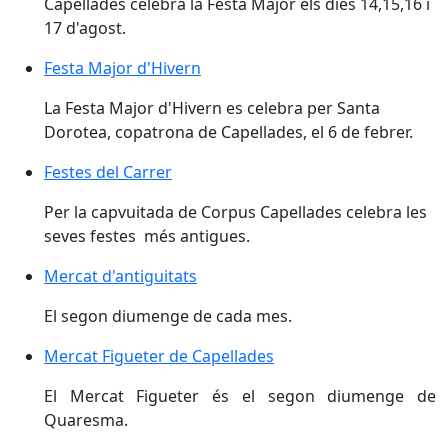
Capellades celebra la Festa Major els dies 14,15,16 i
17 d'agost.
Festa Major d'Hivern
Festa Major d'Hivern
La Festa Major d'Hivern es celebra per Santa
Dorotea, copatrona de Capellades, el 6 de febrer.
Festes del Carrer
Festes del Carrer
Per la capvuitada de Corpus Capellades celebra les
seves festes més antigues.
Mercat d'antiguitats
Mercat d'antiguitats
El segon diumenge de cada mes.
Mercat Figueter de Capellades
Mercat Figueter de Capellades
El Mercat Figueter és el segon diumenge de
Quaresma.