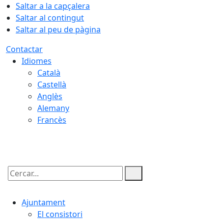
Saltar a la capçalera
Saltar al contingut
Saltar al peu de pàgina
Contactar
Idiomes
Català
Castellà
Anglès
Alemany
Francès
09.08.2026 | 04:20
Cercar:
Ajuntament
El consistori