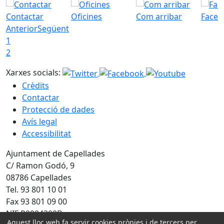
Contactar
Oficines
Com arribar
Faceb
Anterior
Següent
1
2
Xarxes socials:
Crèdits
Contactar
Protecció de dades
Avís legal
Accessibilitat
Ajuntament de Capellades
C/ Ramon Godó, 9
08786 Capellades
Tel. 93 801 10 01
Fax 93 801 09 00
NIF P0804300B
Aquest lloc web fa servir cookies pròpies i de tercers per