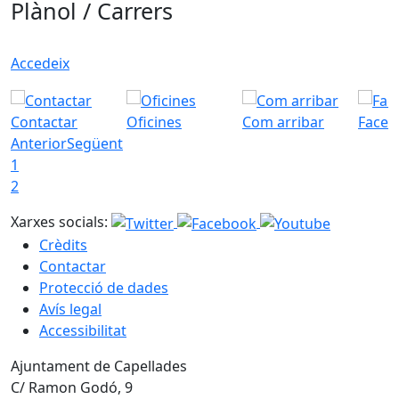
Plànol / Carrers
Accedeix
Contactar
Oficines
Com arribar
Faceb
Anterior
Següent
1
2
Xarxes socials:
Crèdits
Contactar
Protecció de dades
Avís legal
Accessibilitat
Ajuntament de Capellades
C/ Ramon Godó, 9