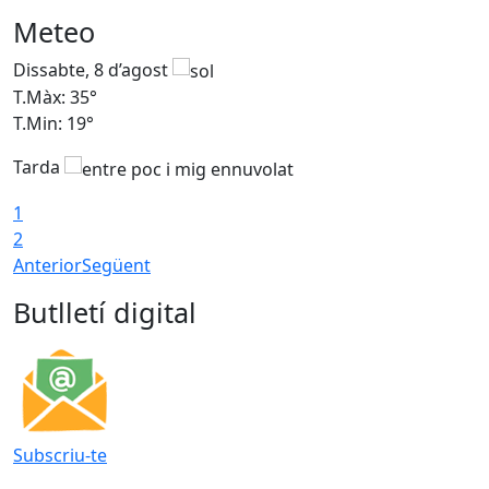
Meteo
Dissabte, 8 d’agost
D
T.Màx: 35°
T
T.Min: 19°
T
Tarda
1
2
Anterior
Següent
Butlletí digital
Subscriu-te