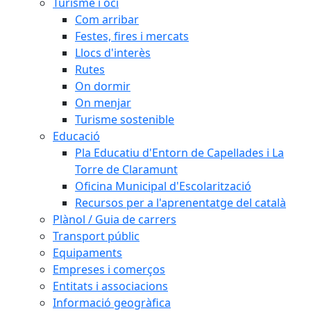
Turisme i oci
Com arribar
Festes, fires i mercats
Llocs d'interès
Rutes
On dormir
On menjar
Turisme sostenible
Educació
Pla Educatiu d'Entorn de Capellades i La
Torre de Claramunt
Oficina Municipal d'Escolarització
Recursos per a l'aprenentatge del català
Plànol / Guia de carrers
Transport públic
Equipaments
Empreses i comerços
Entitats i associacions
Informació geogràfica