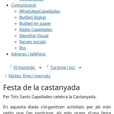
Comunicació
WhatsAppCapellades
Butlletí digital
Butlletí en paper
Ràdio Capellades
Identitat Visual
Xarxes socials
Rss
Adreces i telèfons
El municipi
Turisme i oci
Festes, fires i mercats
Festa de la castanyada
Per Tots Sants Capellades celebra la Castanyada.
En aquesta diada s'organitzen activitats per als més
petits que fan participar als més grans d'una festa