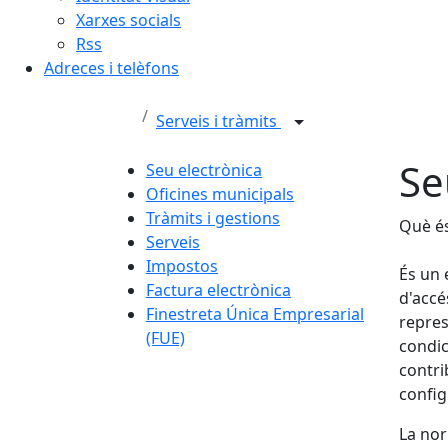
Xarxes socials
Rss
Adreces i telèfons
Serveis i tràmits
Se
Seu electrònica
Oficines municipals
Tràmits i gestions
Què és
Serveis
Impostos
És un 
Factura electrònica
d'accé
Finestreta Única Empresarial
repres
(FUE)
condic
contri
config
La nor