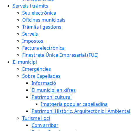
Serveis i tràmits
Seu electrònica
Oficines municipals
Tràmits i gestions
Serveis
Impostos
Factura electrònica
Finestreta Única Empresarial (FUE)
El municipi
Emergències
Sobre Capellades
Informació
El municipi en xifres
Patrimoni cultural
Imatgeria popular capelladina
Patrimoni Històric, Arquitectònic i Ambiental
Turisme i oci
Com arribar