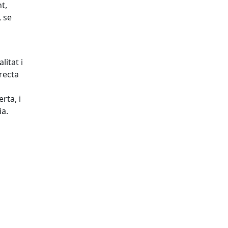
t,
, se
litat i
recta
rta, i
ia.