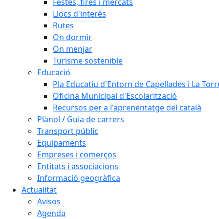
Festes, fires i mercats
Llocs d'interès
Rutes
On dormir
On menjar
Turisme sostenible
Educació
Pla Educatiu d'Entorn de Capellades i La Tor
Oficina Municipal d'Escolarització
Recursos per a l'aprenentatge del català
Plànol / Guia de carrers
Transport públic
Equipaments
Empreses i comerços
Entitats i associacions
Informació geogràfica
Actualitat
Avisos
Agenda