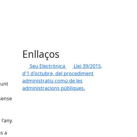
Enllaços
Seu Electrònica
Llei 39/2015,
d'1 d'octubre, del procediment
administratiu comú de les
punt
administracions públiques.
 sense
l'any.
es a