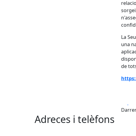
relaci
sorgei
n'asseg
confid
La Seu
una na
aplica
disponi
de tot
https
Fa
Darrer
Adreces i telèfons