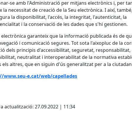
onar-se amb l'Administració per mitjans electrònics i, per tan
x la necessitat de creació de la Seu electrònica. I així, també
ura la disponibilitat, l'accés, la integritat, l'autenticitat, la
encialitat i la conservació de les dades que s'hi gestionen.
 electrònica garanteix que la informació publicada és de qua
vegació i comunicació segures. Tot sota l'aixopluc de la cor
ció dels principis d'accessibilitat, seguretat, responsabilitat,
bilitat, neutralitat i interoperabilitat de la normativa estable
s els altres, que en siguin d'ús generalitzat per a la ciutadan
://www.seu-e.cat/web/capellades
cebook
X
a actualització: 27.09.2022 | 11:34