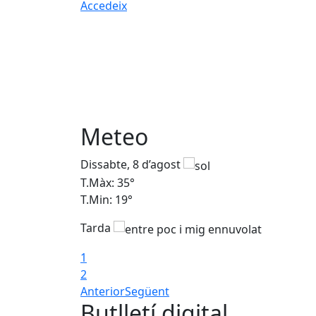
Accedeix
Meteo
Dissabte, 8 d’agost
T.Màx: 35°
T.Min: 19°
Tarda
1
2
Anterior
Següent
Butlletí digital