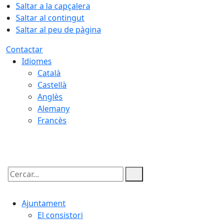
Saltar a la capçalera
Saltar al contingut
Saltar al peu de pàgina
Contactar
Idiomes
Català
Castellà
Anglès
Alemany
Francès
06.08.2026 | 09:14
Cercar:
Ajuntament
El consistori