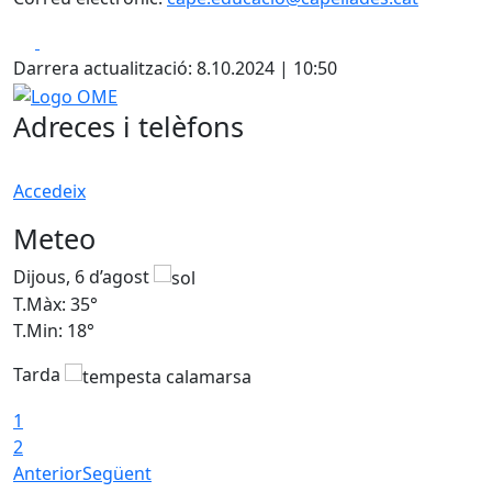
Facebook
X
Darrera actualització: 8.10.2024 | 10:50
Logo OME
Adreces i telèfons
Accedeix
Meteo
Dijous, 6 d’agost
D
T.Màx: 35°
T
T.Min: 18°
T
Tarda
T
1
2
Anterior
Següent