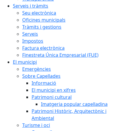
Serveis i tràmits
Seu electrònica
Oficines municipals
Tràmits i gestions
Serveis
Impostos
Factura electrònica
Finestreta Única Empresarial (FUE)
El municipi
Emergències
Sobre Capellades
Informació
El municipi en xifres
Patrimoni cultural
Imatgeria popular capelladina
Patrimoni Històric, Arquitectònic i
Ambiental
Turisme i oci