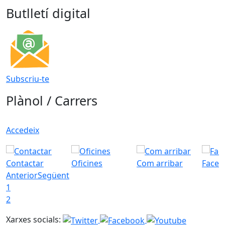
Butlletí digital
Subscriu-te
Plànol / Carrers
Accedeix
Contactar
Oficines
Com arribar
Faceb
Anterior
Següent
1
2
Xarxes socials: