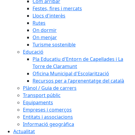
Com arribar
Festes, fires i mercats
Llocs d'interès
Rutes
On dormir
On menjar
Turisme sostenible
Educació
Pla Educatiu d'Entorn de Capellades i La
Torre de Claramunt
Oficina Municipal d'Escolarització
Recursos per a l'aprenentatge del català
Plànol / Guia de carrers
Transport públic
Equipaments
Empreses i comerços
Entitats i associacions
Informació geogràfica
Actualitat