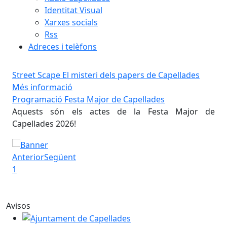
Identitat Visual
Xarxes socials
Rss
Adreces i telèfons
Street Scape El misteri dels papers de Capellades
Més informació
Programació Festa Major de Capellades
Pr
 de
Aquests són els actes de la Festa Major de
Aq
Capellades 2026!
Cap
Programació Festa Major de Capellades
Pro
Anterior
Següent
1
Avisos
Festes Locals 2027