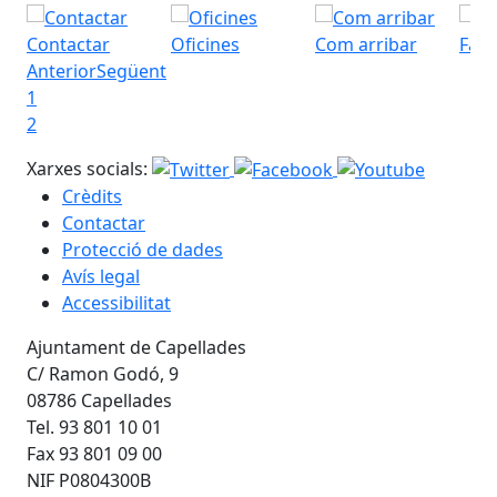
Contactar
Oficines
Com arribar
Fac
Anterior
Següent
1
2
Xarxes socials:
Crèdits
Contactar
Protecció de dades
Avís legal
Accessibilitat
Ajuntament de Capellades
C/ Ramon Godó, 9
08786 Capellades
Tel. 93 801 10 01
Fax 93 801 09 00
NIF P0804300B