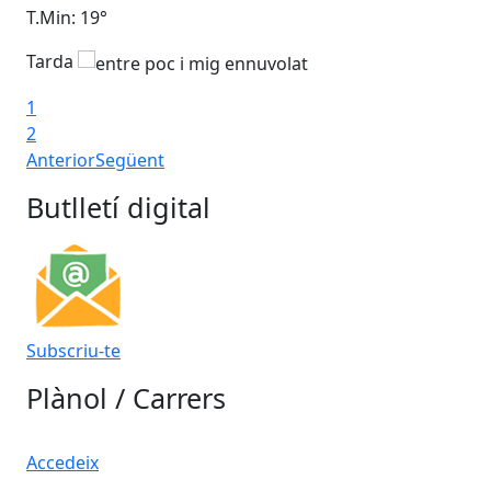
T.Min: 19°
T.M
Tarda
1
2
Anterior
Següent
Butlletí digital
Subscriu-te
Plànol / Carrers
Accedeix