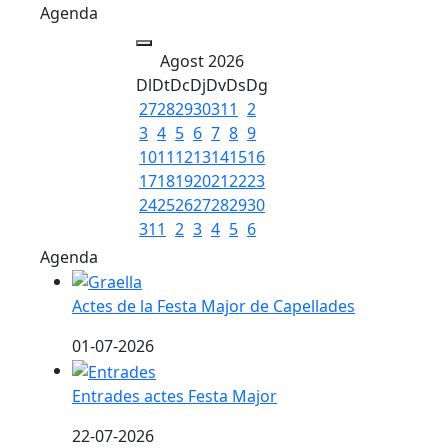
Agenda
Agost 2026
Dl
Dt
Dc
Dj
Dv
Ds
Dg
27
28
29
30
31
1
2
3
4
5
6
7
8
9
10
11
12
13
14
15
16
17
18
19
20
21
22
23
24
25
26
27
28
29
30
31
1
2
3
4
5
6
Agenda
Actes de la Festa Major de Capellades
Actes de la Festa Major de Capellades
01-07-2026
Entrades actes Festa Major
Entrades actes Festa Major
22-07-2026