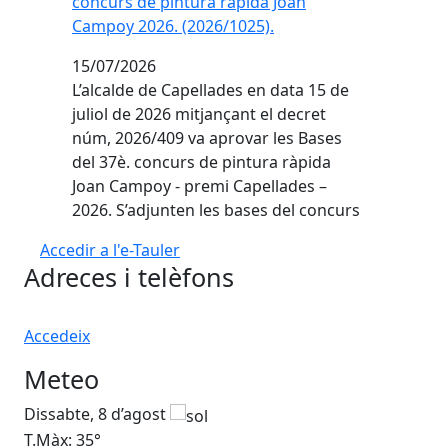
concurs de pintura ràpida Joan
Campoy 2026. (2026/1025).
15/07/2026
L’alcalde de Capellades en data 15 de
juliol de 2026 mitjançant el decret
núm, 2026/409 va aprovar les Bases
del 37è. concurs de pintura ràpida
Joan Campoy - premi Capellades –
2026. S’adjunten les bases del concurs
Accedir a l'e-Tauler
Adreces i telèfons
Accedeix
Meteo
Dissabte, 8 d’agost
Di
T.Màx: 35°
T.M