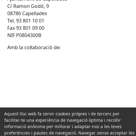
C/ Ramon Godó, 9
08786 Capellades
Tel. 93 801 10 01
Fax 93 801 09 00
NIF P0804300B
Amb la col·laboració de:
Aquest lloc web fa servir cookies pròpies i de tercers per
facilitar-te una experiència de navegació òptima i recollir
informació anònima per millorar i adaptar-nos a les teves
preferències i pautes de navegació. Navegar sense acceptar les