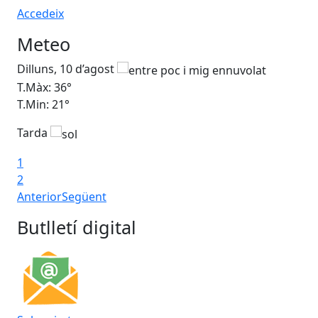
Accedeix
Meteo
Dilluns, 10 d’agost
Dim
T.Màx: 36°
T.M
T.Min: 21°
T.M
Tarda
Ta
1
2
Anterior
Següent
Butlletí digital