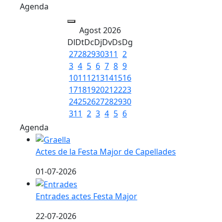
Agenda
Agost 2026
Dl
Dt
Dc
Dj
Dv
Ds
Dg
27
28
29
30
31
1
2
3
4
5
6
7
8
9
10
11
12
13
14
15
16
17
18
19
20
21
22
23
24
25
26
27
28
29
30
31
1
2
3
4
5
6
Agenda
Actes de la Festa Major de Capellades
Actes de la Festa Major de Capellades
01-07-2026
Entrades actes Festa Major
Entrades actes Festa Major
22-07-2026