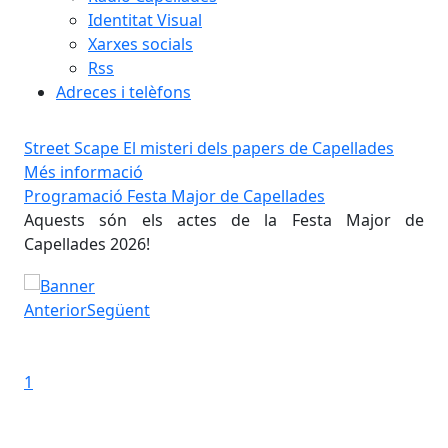
Identitat Visual
Xarxes socials
Rss
Adreces i telèfons
Street Scape El misteri dels papers de Capellades
Més informació
Programació Festa Major de Capellades
Pr
 de
Aquests són els actes de la Festa Major de
Aq
Capellades 2026!
Cap
Programació Festa Major de Capellades
Pro
Anterior
Següent
Iniciar presentació
Aturar presentació
1