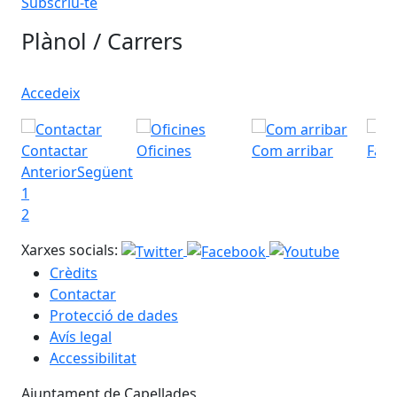
Subscriu-te
Plànol / Carrers
Accedeix
Contactar
Oficines
Com arribar
Fac
Anterior
Següent
1
2
Xarxes socials:
Crèdits
Contactar
Protecció de dades
Avís legal
Accessibilitat
Ajuntament de Capellades