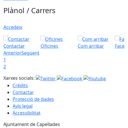
Plànol / Carrers
Accedeix
Contactar
Oficines
Com arribar
Faceb
Anterior
Següent
1
2
Xarxes socials:
Crèdits
Contactar
Protecció de dades
Avís legal
Accessibilitat
Ajuntament de Capellades