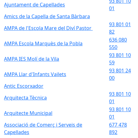
93 801 10
Ajuntament de Capellades
01
Amics de la Capella de Santa Bàrbara
93 801 01
AMPA de l'Escola Mare del Diví Pastor
82
636 080
AMPA Escola Marquès de la Pobla
550
93 801 10
AMPA IES Molí de la Vila
59
93 801 24
AMPA Llar d'Infants Vailets
00
Antic Escorxador
93 801 10
Arquitecta Tècnica
01
93 801 10
Arquitecte Municipal
01
Associació de Comerç i Serveis de
677 478
Capellades
892