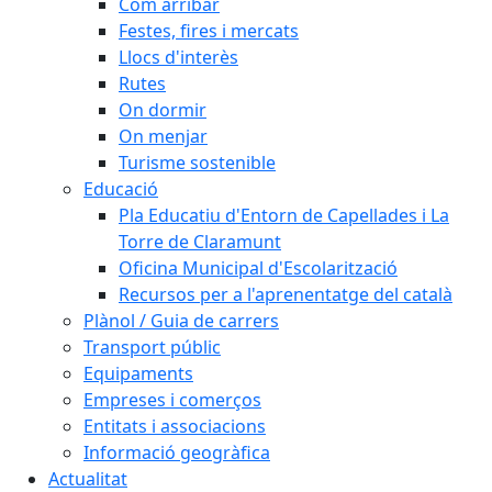
Com arribar
Festes, fires i mercats
Llocs d'interès
Rutes
On dormir
On menjar
Turisme sostenible
Educació
Pla Educatiu d'Entorn de Capellades i La
Torre de Claramunt
Oficina Municipal d'Escolarització
Recursos per a l'aprenentatge del català
Plànol / Guia de carrers
Transport públic
Equipaments
Empreses i comerços
Entitats i associacions
Informació geogràfica
Actualitat