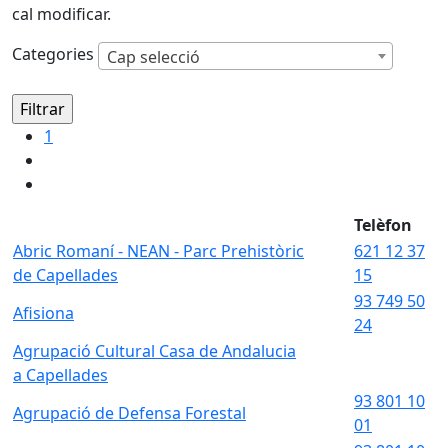
cal modificar.
Categories
Cap selecció
1
Telèfon
Abric Romaní - NEAN - Parc Prehistòric
621 12 37
de Capellades
15
93 749 50
Afisiona
24
Agrupació Cultural Casa de Andalucia
a Capellades
93 801 10
Agrupació de Defensa Forestal
01