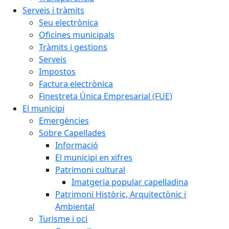
Serveis i tràmits
Seu electrònica
Oficines municipals
Tràmits i gestions
Serveis
Impostos
Factura electrònica
Finestreta Única Empresarial (FUE)
El municipi
Emergències
Sobre Capellades
Informació
El municipi en xifres
Patrimoni cultural
Imatgeria popular capelladina
Patrimoni Històric, Arquitectònic i
Ambiental
Turisme i oci