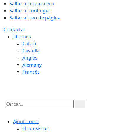
Saltar a la capçalera
Saltar al contingut
Saltar al peu de pàgina
Contactar
Idiomes
Català
Castellà
Anglès
Alemany
Francès
09.08.2026 | 10:51
Cercar:
Ajuntament
El consistori