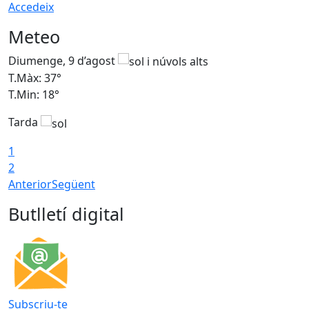
Accedeix
Meteo
Diumenge, 9 d’agost
D
T.Màx: 37°
T
T.Min: 18°
T
Tarda
T
1
2
Anterior
Següent
Butlletí digital
Subscriu-te