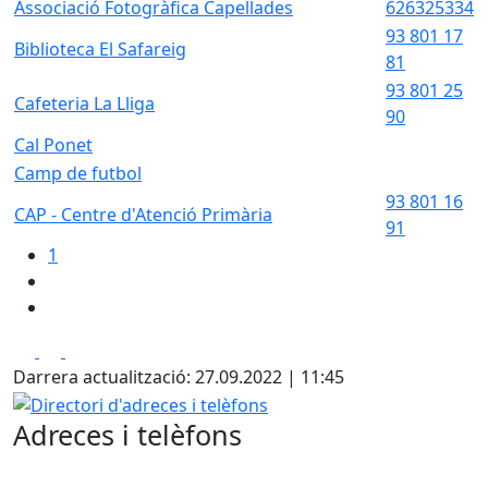
Associació Fotogràfica Capellades
626325334
93 801 17
Biblioteca El Safareig
81
93 801 25
Cafeteria La Lliga
90
Cal Ponet
Camp de futbol
93 801 16
CAP - Centre d'Atenció Primària
91
1
Facebook
X
Pdf
Darrera actualització: 27.09.2022 | 11:45
Directori d'adreces i telèfons
Adreces i telèfons