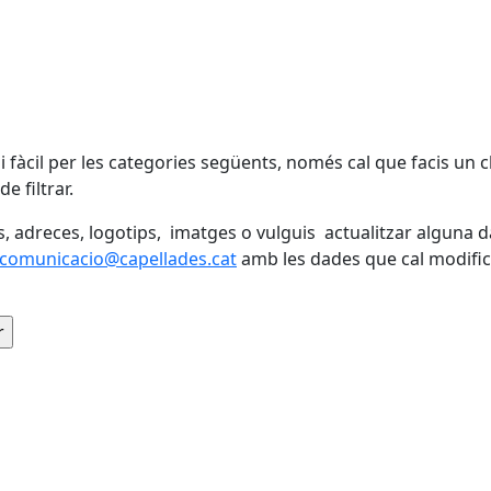
 fàcil per les categories següents, només cal que facis un cl
e filtrar.
fons, adreces, logotips, imatges o vulguis actualitzar alguna 
.comunicacio@capellades.cat
amb les dades que cal modific