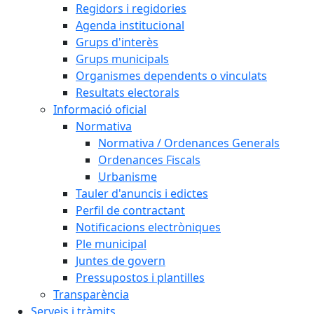
Regidors i regidories
Agenda institucional
Grups d'interès
Grups municipals
Organismes dependents o vinculats
Resultats electorals
Informació oficial
Normativa
Normativa / Ordenances Generals
Ordenances Fiscals
Urbanisme
Tauler d'anuncis i edictes
Perfil de contractant
Notificacions electròniques
Ple municipal
Juntes de govern
Pressupostos i plantilles
Transparència
Serveis i tràmits