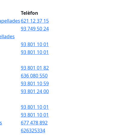
Telèfon
apellades
621 12 37 15
93 749 50 24
ellades
93 801 10 01
93 801 10 01
93 801 01 82
636 080 550
93 801 10 59
93 801 24 00
93 801 10 01
93 801 10 01
s
677 478 892
626325334