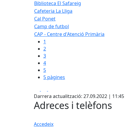
Biblioteca El Safareig
Cafeteria La Lliga
Cal Ponet
Camp de futbol
CAP - Centre d'Atenció Primària
1
2
3
4
5
5 pàgines
Facebook
X
Pdf
Darrera actualització: 27.09.2022 | 11:45
Adreces i telèfons
Accedeix