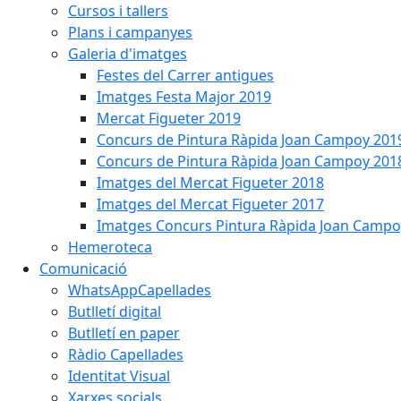
Cursos i tallers
Plans i campanyes
Galeria d'imatges
Festes del Carrer antigues
Imatges Festa Major 2019
Mercat Figueter 2019
Concurs de Pintura Ràpida Joan Campoy 201
Concurs de Pintura Ràpida Joan Campoy 201
Imatges del Mercat Figueter 2018
Imatges del Mercat Figueter 2017
Imatges Concurs Pintura Ràpida Joan Campo
Hemeroteca
Comunicació
WhatsAppCapellades
Butlletí digital
Butlletí en paper
Ràdio Capellades
Identitat Visual
Xarxes socials