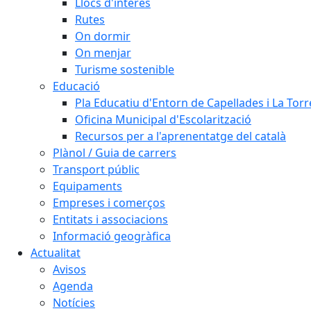
Llocs d'interès
Rutes
On dormir
On menjar
Turisme sostenible
Educació
Pla Educatiu d'Entorn de Capellades i La Tor
Oficina Municipal d'Escolarització
Recursos per a l'aprenentatge del català
Plànol / Guia de carrers
Transport públic
Equipaments
Empreses i comerços
Entitats i associacions
Informació geogràfica
Actualitat
Avisos
Agenda
Notícies