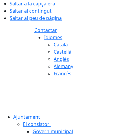
Saltar a la capçalera
Saltar al contingut
Saltar al peu de pàgina
Contactar
Idiomes
Català
Castellà
Anglès
Alemany
Francès
06.08.2026 | 13:25
Ajuntament
El consistori
Govern municipal