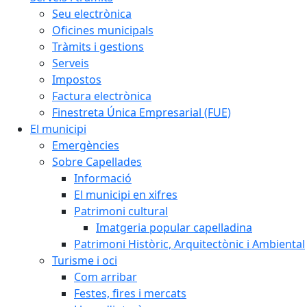
Seu electrònica
Oficines municipals
Tràmits i gestions
Serveis
Impostos
Factura electrònica
Finestreta Única Empresarial (FUE)
El municipi
Emergències
Sobre Capellades
Informació
El municipi en xifres
Patrimoni cultural
Imatgeria popular capelladina
Patrimoni Històric, Arquitectònic i Ambiental
Turisme i oci
Com arribar
Festes, fires i mercats