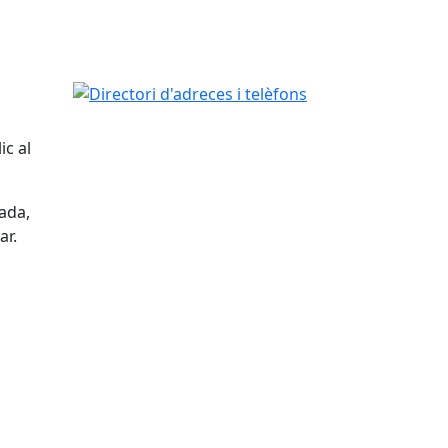
Directori d'adreces i telèfons
ic al
dada,
ar.