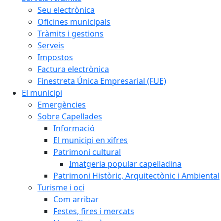
Seu electrònica
Oficines municipals
Tràmits i gestions
Serveis
Impostos
Factura electrònica
Finestreta Única Empresarial (FUE)
El municipi
Emergències
Sobre Capellades
Informació
El municipi en xifres
Patrimoni cultural
Imatgeria popular capelladina
Patrimoni Històric, Arquitectònic i Ambiental
Turisme i oci
Com arribar
Festes, fires i mercats