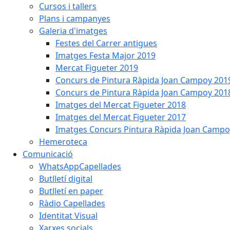
Cursos i tallers
Plans i campanyes
Galeria d'imatges
Festes del Carrer antigues
Imatges Festa Major 2019
Mercat Figueter 2019
Concurs de Pintura Ràpida Joan Campoy 201
Concurs de Pintura Ràpida Joan Campoy 201
Imatges del Mercat Figueter 2018
Imatges del Mercat Figueter 2017
Imatges Concurs Pintura Ràpida Joan Campo
Hemeroteca
Comunicació
WhatsAppCapellades
Butlletí digital
Butlletí en paper
Ràdio Capellades
Identitat Visual
Xarxes socials