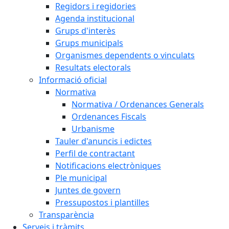
Regidors i regidories
Agenda institucional
Grups d'interès
Grups municipals
Organismes dependents o vinculats
Resultats electorals
Informació oficial
Normativa
Normativa / Ordenances Generals
Ordenances Fiscals
Urbanisme
Tauler d'anuncis i edictes
Perfil de contractant
Notificacions electròniques
Ple municipal
Juntes de govern
Pressupostos i plantilles
Transparència
Serveis i tràmits