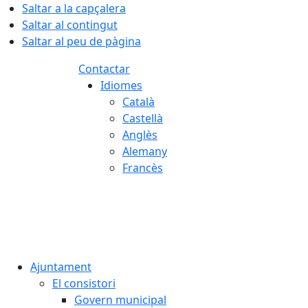
Saltar a la capçalera
Saltar al contingut
Saltar al peu de pàgina
Contactar
Idiomes
Català
Castellà
Anglès
Alemany
Francès
08.08.2026 | 16:38
Ajuntament
El consistori
Govern municipal