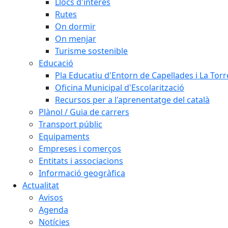
Llocs d'interès
Rutes
On dormir
On menjar
Turisme sostenible
Educació
Pla Educatiu d'Entorn de Capellades i La Tor
Oficina Municipal d'Escolarització
Recursos per a l'aprenentatge del català
Plànol / Guia de carrers
Transport públic
Equipaments
Empreses i comerços
Entitats i associacions
Informació geogràfica
Actualitat
Avisos
Agenda
Notícies