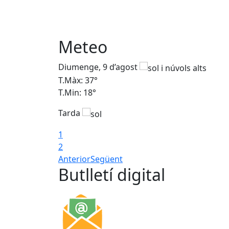
Meteo
Diumenge, 9 d’agost
T.Màx: 37°
T.Min: 18°
Tarda
1
2
Anterior
Següent
Butlletí digital