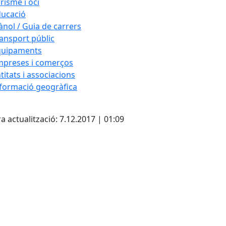
risme i oci
ucació
ànol / Guia de carrers
ansport públic
quipaments
mpreses i comerços
titats i associacions
formació geogràfica
cebook
X
a actualització: 7.12.2017 | 01:09