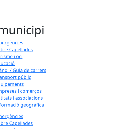
 municipi
mergències
bre Capellades
risme i oci
ucació
ànol / Guia de carrers
ansport públic
quipaments
mpreses i comerços
titats i associacions
formació geogràfica
mergències
bre Capellades