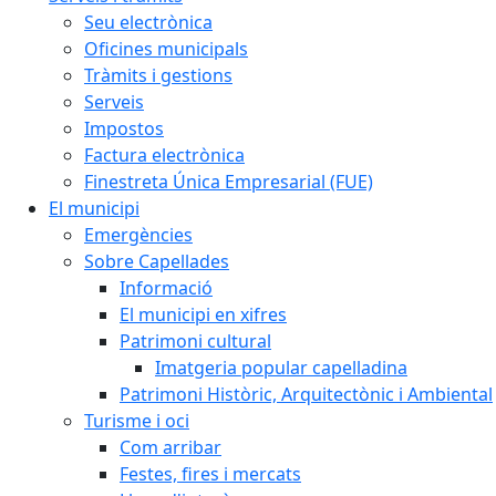
Seu electrònica
Oficines municipals
Tràmits i gestions
Serveis
Impostos
Factura electrònica
Finestreta Única Empresarial (FUE)
El municipi
Emergències
Sobre Capellades
Informació
El municipi en xifres
Patrimoni cultural
Imatgeria popular capelladina
Patrimoni Històric, Arquitectònic i Ambiental
Turisme i oci
Com arribar
Festes, fires i mercats