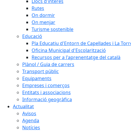
Llocs d'interès
Rutes
On dormir
On menjar
Turisme sostenible
Educació
Pla Educatiu d'Entorn de Capellades i La Tor
Oficina Municipal d'Escolarització
Recursos per a l'aprenentatge del català
Plànol / Guia de carrers
Transport públic
Equipaments
Empreses i comerços
Entitats i associacions
Informació geogràfica
Actualitat
Avisos
Agenda
Notícies