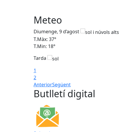
Meteo
Diumenge, 9 d’agost
T.Màx: 37°
T.Min: 18°
Tarda
1
2
Anterior
Següent
Butlletí digital