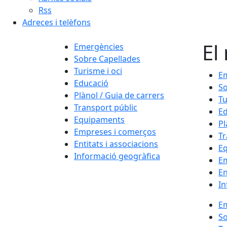
Rss
Adreces i telèfons
El
Emergències
Sobre Capellades
Turisme i oci
E
Educació
So
Plànol / Guia de carrers
Tu
Transport públic
Ed
Equipaments
Pl
Empreses i comerços
Tr
Entitats i associacions
E
Informació geogràfica
E
En
In
E
So