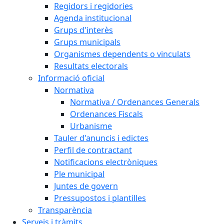
Regidors i regidories
Agenda institucional
Grups d'interès
Grups municipals
Organismes dependents o vinculats
Resultats electorals
Informació oficial
Normativa
Normativa / Ordenances Generals
Ordenances Fiscals
Urbanisme
Tauler d'anuncis i edictes
Perfil de contractant
Notificacions electròniques
Ple municipal
Juntes de govern
Pressupostos i plantilles
Transparència
Serveis i tràmits