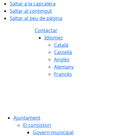
Saltar a la capçalera
Saltar al contingut
Saltar al peu de pàgina
Contactar
Idiomes
Català
Castellà
Anglès
Alemany
Francès
09.08.2026 | 06:18
Ajuntament
El consistori
Govern municipal