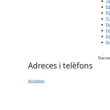
Tu
Ed
Pl
Tr
E
E
En
In
Fa
Darrer
Adreces i telèfons
Accedeix