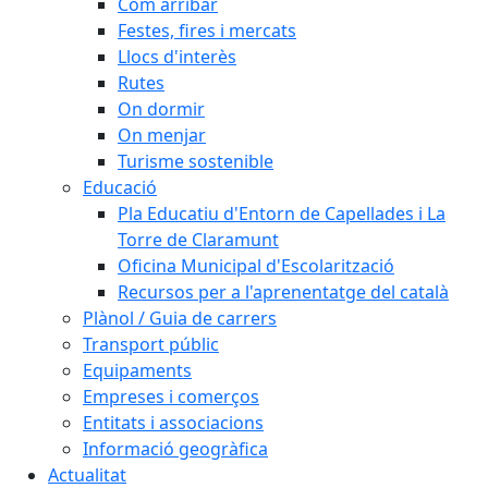
Com arribar
Festes, fires i mercats
Llocs d'interès
Rutes
On dormir
On menjar
Turisme sostenible
Educació
Pla Educatiu d'Entorn de Capellades i La
Torre de Claramunt
Oficina Municipal d'Escolarització
Recursos per a l'aprenentatge del català
Plànol / Guia de carrers
Transport públic
Equipaments
Empreses i comerços
Entitats i associacions
Informació geogràfica
Actualitat