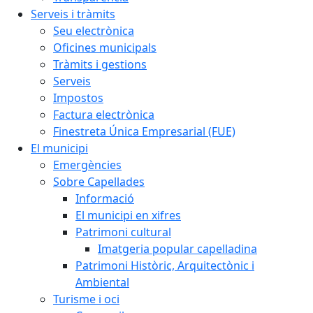
Serveis i tràmits
Seu electrònica
Oficines municipals
Tràmits i gestions
Serveis
Impostos
Factura electrònica
Finestreta Única Empresarial (FUE)
El municipi
Emergències
Sobre Capellades
Informació
El municipi en xifres
Patrimoni cultural
Imatgeria popular capelladina
Patrimoni Històric, Arquitectònic i
Ambiental
Turisme i oci