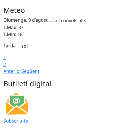
Meteo
Diumenge, 9 d’agost
D
T.Màx: 37°
T
T.Min: 18°
T
Tarda
T
1
2
Anterior
Següent
Butlletí digital
Subscriu-te