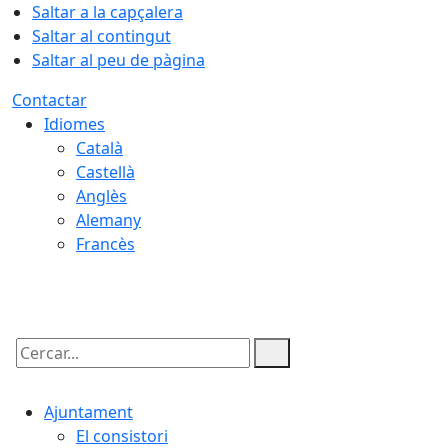
Saltar a la capçalera
Saltar al contingut
Saltar al peu de pàgina
Contactar
Idiomes
Català
Castellà
Anglès
Alemany
Francès
08.08.2026 | 17:16
Cercar:
Ajuntament
El consistori