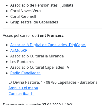
Associació de Pensionistes i Jubilats
Coral Noves Veus
Coral Xeremell
Grup Teatral de Capellades
Accés pel carrer de
Sant Francesc
Associació Digital de Capellades -DigiCape-
AEMdeKP
Associació Cultural la Miranda
Les Puntaires
Associació Cultural Capellades TV
Radio Capellades
C/ Divina Pastora, 1 - 08786 Capellades - Barcelona
Amplieu el mapa
Com arribar-hi
Leaflet
| ©
OpenStreetMap
contributors
Facebook
X
+
Darrera actualització: 27.04.2020 | 19:21