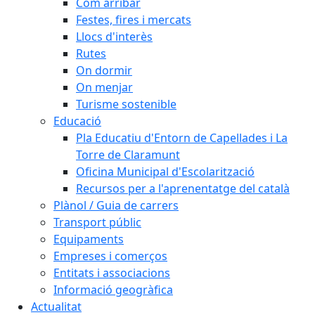
Com arribar
Festes, fires i mercats
Llocs d'interès
Rutes
On dormir
On menjar
Turisme sostenible
Educació
Pla Educatiu d'Entorn de Capellades i La
Torre de Claramunt
Oficina Municipal d'Escolarització
Recursos per a l'aprenentatge del català
Plànol / Guia de carrers
Transport públic
Equipaments
Empreses i comerços
Entitats i associacions
Informació geogràfica
Actualitat