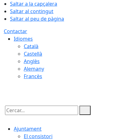
Saltar a la capçalera
Saltar al contingut
Saltar al peu de pàgina
Contactar
Idiomes
Català
Castellà
Anglès
Alemany
Francès
10.08.2026 | 07:33
Cercar:
Ajuntament
El consistori