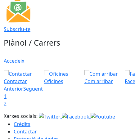
Subscriu-te
Plànol / Carrers
Accedeix
Contactar
Oficines
Com arribar
Faceb
Anterior
Següent
1
2
Xarxes socials:
Crèdits
Contactar
Protecció de dades