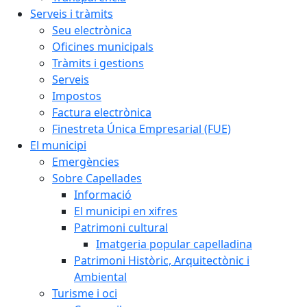
Serveis i tràmits
Seu electrònica
Oficines municipals
Tràmits i gestions
Serveis
Impostos
Factura electrònica
Finestreta Única Empresarial (FUE)
El municipi
Emergències
Sobre Capellades
Informació
El municipi en xifres
Patrimoni cultural
Imatgeria popular capelladina
Patrimoni Històric, Arquitectònic i
Ambiental
Turisme i oci