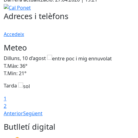
−
Cal Ponet
Adreces i telèfons
Accedeix
Meteo
Dilluns, 10 d’agost
D
T.Màx: 36°
T
T.Min: 21°
T
Tarda
T
1
2
Anterior
Següent
Butlletí digital