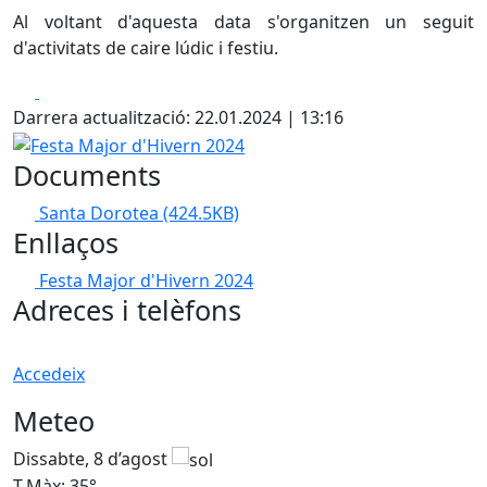
Al voltant d'aquesta data s'organitzen un seguit
d'activitats de caire lúdic i festiu.
Facebook
X
Darrera actualització: 22.01.2024 | 13:16
Festa Major d'Hivern 2024
Documents
Santa Dorotea
(424.5KB)
Enllaços
Festa Major d'Hivern 2024
Adreces i telèfons
Accedeix
Meteo
Dissabte, 8 d’agost
D
T.Màx: 35°
T