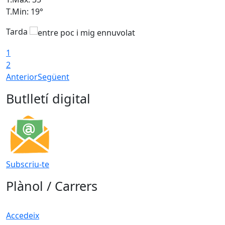
T.Min: 19°
T
Tarda
1
2
Anterior
Següent
Butlletí digital
Subscriu-te
Plànol / Carrers
Accedeix