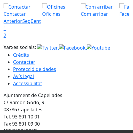
Contactar
Oficines
Com arribar
Faceb
Anterior
Següent
1
2
Xarxes socials:
Crèdits
Contactar
Protecció de dades
Avís legal
Accessibilitat
Ajuntament de Capellades
C/ Ramon Godó, 9
08786 Capellades
Tel. 93 801 10 01
Fax 93 801 09 00
NIF P0804300B