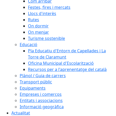
Com arribar
Festes, fires i mercats
Llocs d'interès
Rutes
On dormir
On menjar
Turisme sostenible
Educació
Pla Educatiu d'Entorn de Capellades i La
Torre de Claramunt
Oficina Municipal d'Escolarització
Recursos per a l'aprenentatge del català
Plànol / Guia de carrers
Transport públic
Equipaments
Empreses i comerços
Entitats i associacions
Informació geogràfica
Actualitat