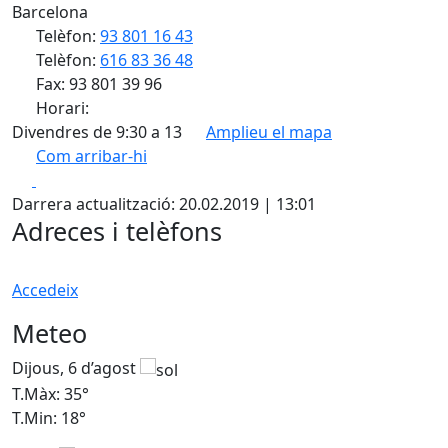
Barcelona
Telèfon:
93 801 16 43
Telèfon:
616 83 36 48
Fax: 93 801 39 96
Horari:
Divendres de 9:30 a 13
Amplieu el mapa
Com arribar-hi
Leaflet
| ©
OpenStreetMap
contributors
Facebook
X
+
Darrera actualització: 20.02.2019 | 13:01
−
Adreces i telèfons
Accedeix
Meteo
Dijous, 6 d’agost
D
T.Màx: 35°
T
T.Min: 18°
T