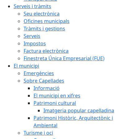
Serveis i tràmits
Seu electrònica
Oficines municipals
Tràmits i gestions
Serveis
Impostos
Factura electrònica
Finestreta Única Empresarial (FUE)
El municipi
Emergències
Sobre Capellades
Informació
El municipi en xifres
Patrimoni cultural
Imatgeria popular capelladina
Patrimoni Històric, Arquitectònic i
Ambiental
Turisme i oci