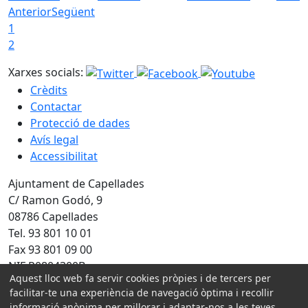
Anterior
Següent
1
2
Xarxes socials:
Crèdits
Contactar
Protecció de dades
Avís legal
Accessibilitat
Ajuntament de Capellades
C/ Ramon Godó, 9
08786 Capellades
Tel. 93 801 10 01
Fax 93 801 09 00
NIF P0804300B
Aquest lloc web fa servir cookies pròpies i de tercers per
facilitar-te una experiència de navegació òptima i recollir
Amb la col·laboració de:
informació anònima per millorar i adaptar-nos a les teves