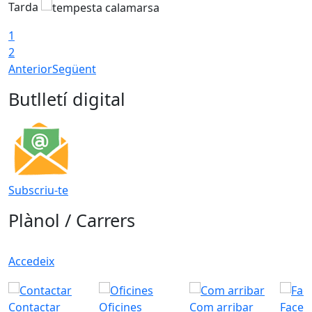
Tarda
T
1
2
Anterior
Següent
Butlletí digital
Subscriu-te
Plànol / Carrers
Accedeix
Contactar
Oficines
Com arribar
Faceb