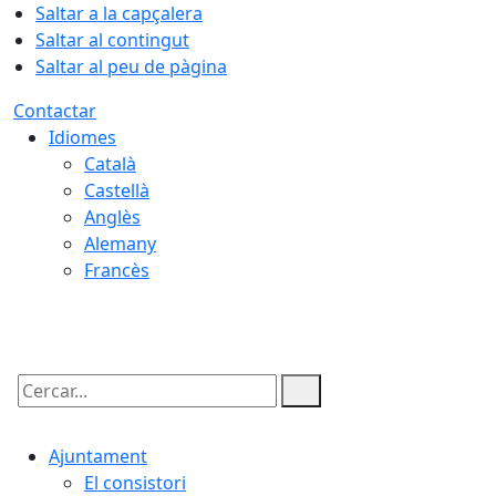
Saltar a la capçalera
Saltar al contingut
Saltar al peu de pàgina
Contactar
Idiomes
Català
Castellà
Anglès
Alemany
Francès
06.08.2026 | 11:25
Cercar:
Ajuntament
El consistori