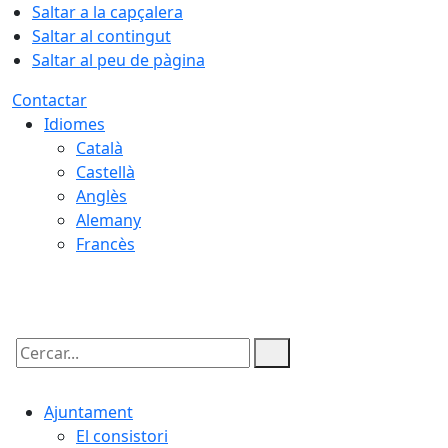
Saltar a la capçalera
Saltar al contingut
Saltar al peu de pàgina
Contactar
Idiomes
Català
Castellà
Anglès
Alemany
Francès
08.08.2026 | 19:02
Cercar:
Ajuntament
El consistori