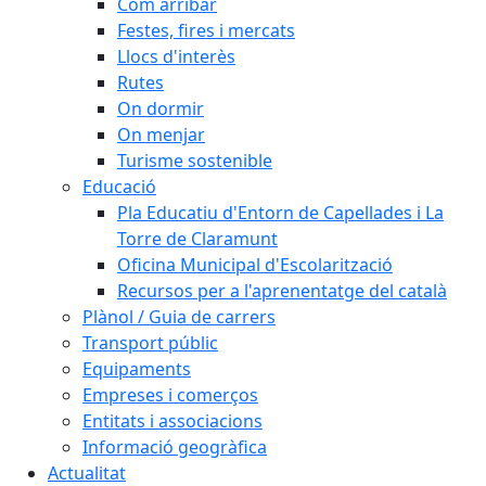
Com arribar
Festes, fires i mercats
Llocs d'interès
Rutes
On dormir
On menjar
Turisme sostenible
Educació
Pla Educatiu d'Entorn de Capellades i La
Torre de Claramunt
Oficina Municipal d'Escolarització
Recursos per a l'aprenentatge del català
Plànol / Guia de carrers
Transport públic
Equipaments
Empreses i comerços
Entitats i associacions
Informació geogràfica
Actualitat