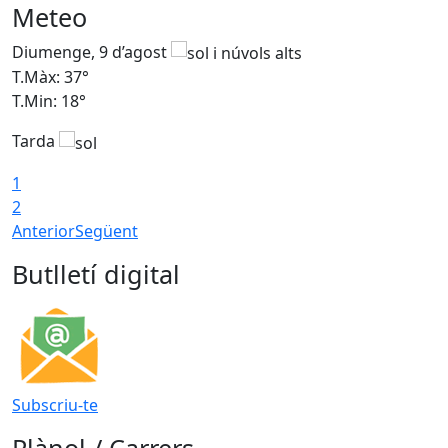
Meteo
Diumenge, 9 d’agost
D
T.Màx: 37°
T
T.Min: 18°
T
Tarda
T
1
2
Anterior
Següent
Butlletí digital
Subscriu-te