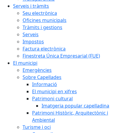
Serveis i tràmits
Seu electrònica
Oficines municipals
Tràmits i gestions
Serveis
Impostos
Factura electrònica
Finestreta Única Empresarial (FUE)
El municipi
Emergències
Sobre Capellades
Informació
El municipi en xifres
Patrimoni cultural
Imatgeria popular capelladina
Patrimoni Històric, Arquitectònic i
Ambiental
Turisme i oci