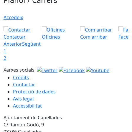
Plànol / Carrers
Accedeix
Contactar
Oficines
Com arribar
Faceb
Anterior
Següent
1
2
Xarxes socials:
Crèdits
Contactar
Protecció de dades
Avís legal
Accessibilitat
Ajuntament de Capellades
C/ Ramon Godó, 9
08786 Capellades