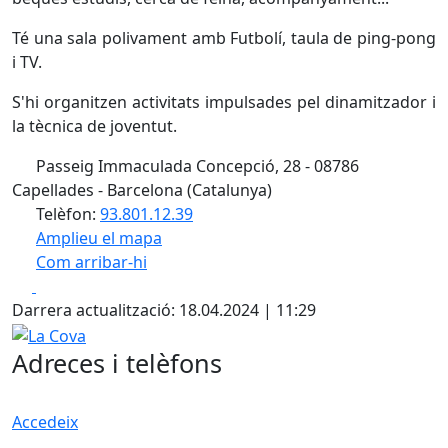
Té una sala polivament amb Futbolí, taula de ping-pong
i TV.
S'hi organitzen activitats impulsades pel dinamitzador i
la tècnica de joventut.
Passeig Immaculada Concepció, 28 - 08786
Capellades - Barcelona (Catalunya)
Telèfon:
93.801.12.39
Amplieu el mapa
Com arribar-hi
Leaflet
| ©
OpenStreetMap
contributors
Facebook
X
+
Darrera actualització: 18.04.2024 | 11:29
−
La Cova
Adreces i telèfons
Accedeix