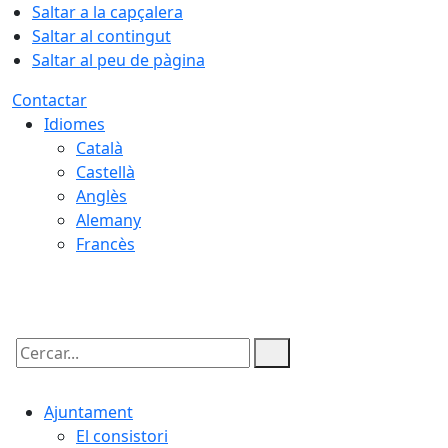
Saltar a la capçalera
Saltar al contingut
Saltar al peu de pàgina
Contactar
Idiomes
Català
Castellà
Anglès
Alemany
Francès
06.08.2026 | 04:19
Cercar:
Ajuntament
El consistori