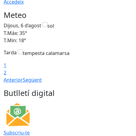
Accedeix
Meteo
Dijous, 6 d’agost
D
T.Màx: 35°
T
T.Min: 18°
T
Tarda
T
1
2
Anterior
Següent
Butlletí digital
Subscriu-te