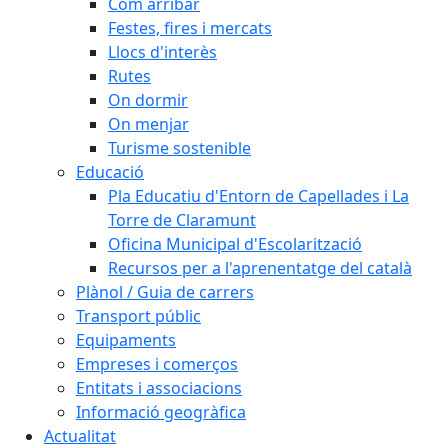
Com arribar
Festes, fires i mercats
Llocs d'interès
Rutes
On dormir
On menjar
Turisme sostenible
Educació
Pla Educatiu d'Entorn de Capellades i La
Torre de Claramunt
Oficina Municipal d'Escolarització
Recursos per a l'aprenentatge del català
Plànol / Guia de carrers
Transport públic
Equipaments
Empreses i comerços
Entitats i associacions
Informació geogràfica
Actualitat