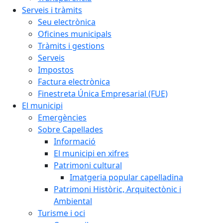
Serveis i tràmits
Seu electrònica
Oficines municipals
Tràmits i gestions
Serveis
Impostos
Factura electrònica
Finestreta Única Empresarial (FUE)
El municipi
Emergències
Sobre Capellades
Informació
El municipi en xifres
Patrimoni cultural
Imatgeria popular capelladina
Patrimoni Històric, Arquitectònic i
Ambiental
Turisme i oci