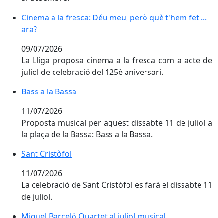
Cinema a la fresca: Déu meu, però què t'hem fet ... ar
Cinema a la fresca: Déu meu, però què t'hem fet ...
ara?
09/07/2026
La Lliga proposa cinema a la fresca com a acte de
juliol de celebració del 125è aniversari.
Bass a la Bassa
11/07/2026
Proposta musical per aquest dissabte 11 de juliol a
la plaça de la Bassa: Bass a la Bassa.
Sant Cristòfol
Sant Cristòfol
11/07/2026
La celebració de Sant Cristòfol es farà el dissabte 11
de juliol.
Miquel Barceló Quartet al juliol musical
Miquel Barceló Quartet al juliol musical