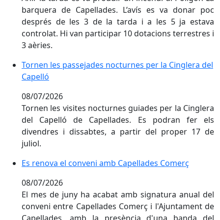
barquera de Capellades. L’avís es va donar poc
després de les 3 de la tarda i a les 5 ja estava
controlat. Hi van participar 10 dotacions terrestres i
3 aèries.
Tornen les passejades nocturnes per la Cinglera del C
Tornen les passejades nocturnes per la Cinglera del
Capelló
08/07/2026
Tornen les visites nocturnes guiades per la Cinglera
del Capelló de Capellades. Es podran fer els
divendres i dissabtes, a partir del proper 17 de
juliol.
Es renova el conveni amb Capellades Comerç
Es renova el conveni amb Capellades Comerç
08/07/2026
El mes de juny ha acabat amb signatura anual del
conveni entre Capellades Comerç i l'Ajuntament de
Capellades, amb la presència d'una banda del