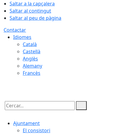
Saltar a la capçalera
Saltar al contingut
Saltar al peu de pàgina
Contactar
Idiomes
Català
Castellà
Anglès
Alemany
Francès
07.08.2026 | 16:58
Cercar:
Ajuntament
El consistori