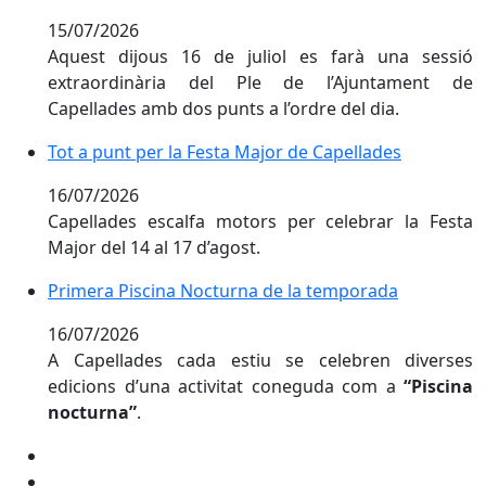
15/07/2026
Aquest dijous 16 de juliol es farà una sessió
extraordinària del Ple de l’Ajuntament de
Capellades amb dos punts a l’ordre del dia.
Tot a punt per la Festa Major de Capellades
Tot a punt per la Festa Major de Capellades
16/07/2026
Capellades escalfa motors per celebrar la Festa
Major del 14 al 17 d’agost.
Primera Piscina Nocturna de la temporada
Primera Piscina Nocturna de la temporada
16/07/2026
A Capellades cada estiu se celebren diverses
edicions d’una activitat coneguda com a
“Piscina
nocturna”
.