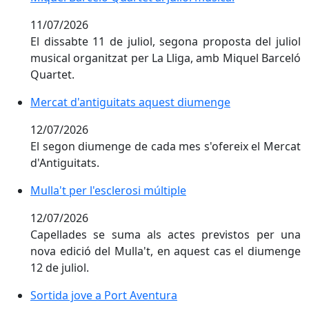
11/07/2026
El dissabte 11 de juliol, segona proposta del juliol
musical organitzat per La Lliga, amb Miquel Barceló
Quartet.
Mercat d'antiguitats aquest diumenge
Mercat d'antiguitats aquest diumenge
12/07/2026
El segon diumenge de cada mes s'ofereix el Mercat
d'Antiguitats.
Mulla't per l'esclerosi múltiple
Mulla't per l'esclerosi múltiple
12/07/2026
Capellades se suma als actes previstos per una
nova edició del Mulla't, en aquest cas el diumenge
12 de juliol.
Sortida jove a Port Aventura
Sortida jove a Port Aventura