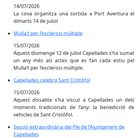
14/07/2026
La cova organitza una sortida a Port Aventura el
dimarts 14 de juliol
Mulla’t per l’esclerosi múltiple
Mulla’t per l’esclerosi múltiple
15/07/2026
Aquest diumenge 12 de juliol Capellades s’ha sumat
un any més als actes que es fan cada estiu pel
Mulla’t per l’esclerosi múltiple.
Capellades celebra Sant Cristòfol
Capellades celebra Sant Cristòfol
15/07/2026
Aquest dissabte s’ha viscut a Capellades un dels
moments tradicionals de l’any: la benedicció de
vehicles de Sant Cristòfol.
Sessió extraordinària del Ple de l’Ajuntament de Cape
Sessió extraordinària del Ple de l’Ajuntament de
Capellades