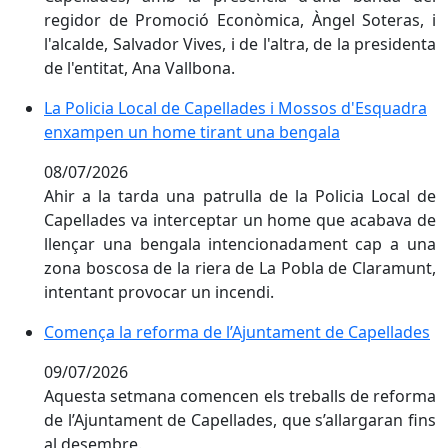
regidor de Promoció Econòmica, Àngel Soteras, i
l'alcalde, Salvador Vives, i de l'altra, de la presidenta
de l'entitat, Ana Vallbona.
La Policia Local de Capellades i Mossos d'Esquadra
La Policia Local de Capellades i Mossos d'Esquadra
enxampen un home tirant una bengala
08/07/2026
Ahir a la tarda una patrulla de la Policia Local de
Capellades va interceptar un home que acabava de
llençar una bengala intencionadament cap a una
zona boscosa de la riera de La Pobla de Claramunt,
intentant provocar un incendi.
Comença la reforma de l’Ajuntament de Capellades
Comença la reforma de l’Ajuntament de Capellades
09/07/2026
Aquesta setmana comencen els treballs de reforma
de l’Ajuntament de Capellades, que s’allargaran fins
al desembre.