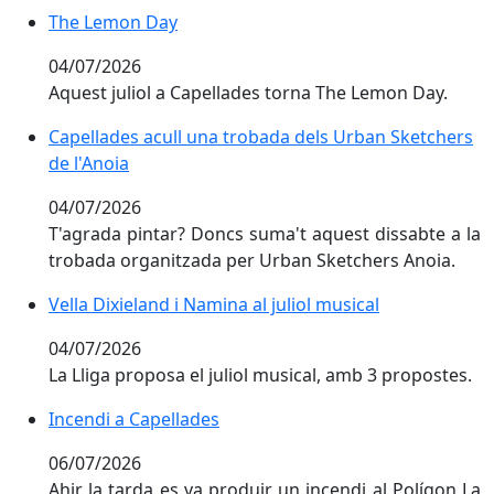
The Lemon Day
The Lemon Day
04/07/2026
Aquest juliol a Capellades torna The Lemon Day.
Capellades acull una trobada dels Urban Sketchers de
Capellades acull una trobada dels Urban Sketchers
de l'Anoia
04/07/2026
T'agrada pintar? Doncs suma't aquest dissabte a la
trobada organitzada per Urban Sketchers Anoia.
Vella Dixieland i Namina al juliol musical
Vella Dixieland i Namina al juliol musical
04/07/2026
La Lliga proposa el juliol musical, amb 3 propostes.
Incendi a Capellades
Incendi a Capellades
06/07/2026
Ahir la tarda es va produir un incendi al Polígon La