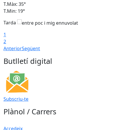
T.Màx: 35°
T
T.Min: 19°
T
Tarda
1
2
Anterior
Següent
Butlletí digital
Subscriu-te
Plànol / Carrers
Accedeix