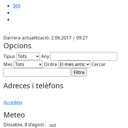
369
Facebook
X
Darrera actualització: 2.06.2017 | 09:27
Opcions
Tipus
Any
Mes
Ordre
Cercar
Adreces i telèfons
Accedeix
Meteo
Dissabte, 8 d’agost
D