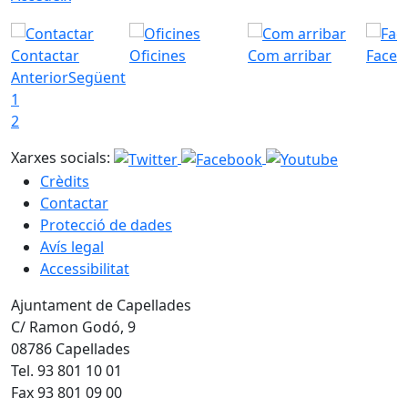
Contactar
Oficines
Com arribar
Faceb
Anterior
Següent
1
2
Xarxes socials:
Crèdits
Contactar
Protecció de dades
Avís legal
Accessibilitat
Ajuntament de Capellades
C/ Ramon Godó, 9
08786 Capellades
Tel. 93 801 10 01
Fax 93 801 09 00