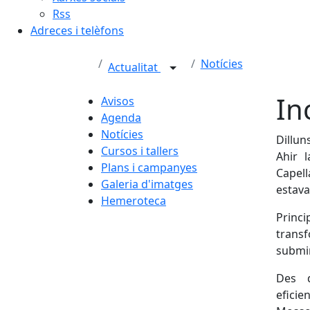
Rss
Adreces i telèfons
Notícies
Actualitat
In
Avisos
Agenda
Notícies
Dilluns
Cursos i tallers
Ahir 
Plans i campanyes
Capell
Galeria d'imatges
estava
Hemeroteca
Princ
tran
submi
Des d
eficie