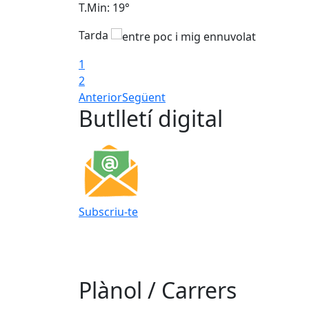
T.Min: 19°
Tarda
1
2
Anterior
Següent
Butlletí digital
Subscriu-te
Plànol / Carrers