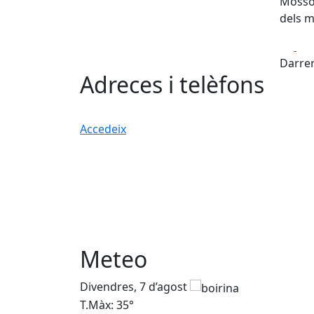
Mossos
dels m
Fa
Darrer
Adreces i telèfons
Accedeix
Meteo
Divendres, 7 d’agost
T.Màx: 35°