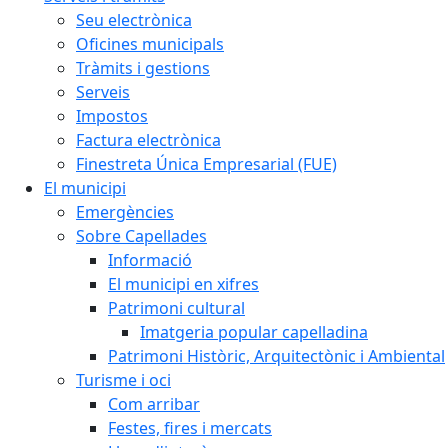
Seu electrònica
Oficines municipals
Tràmits i gestions
Serveis
Impostos
Factura electrònica
Finestreta Única Empresarial (FUE)
El municipi
Emergències
Sobre Capellades
Informació
El municipi en xifres
Patrimoni cultural
Imatgeria popular capelladina
Patrimoni Històric, Arquitectònic i Ambiental
Turisme i oci
Com arribar
Festes, fires i mercats