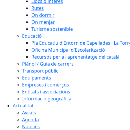
Llocs d'interès
Rutes
On dormir
On menjar
Turisme sostenible
Educació
Pla Educatiu d'Entorn de Capellades i La Tor
Oficina Municipal d'Escolarització
Recursos per a l'aprenentatge del català
Plànol / Guia de carrers
Transport públic
Equipaments
Empreses i comerços
Entitats i associacions
Informació geogràfica
Actualitat
Avisos
Agenda
Notícies