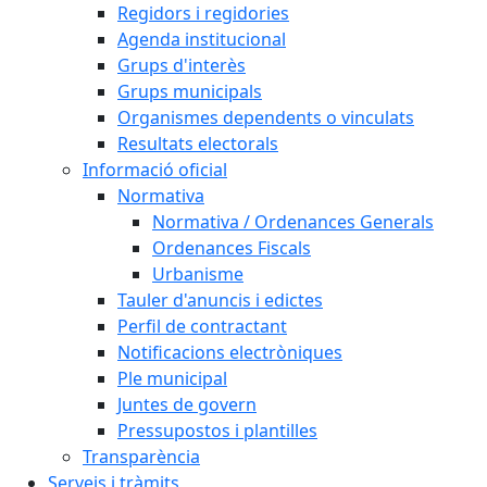
Regidors i regidories
Agenda institucional
Grups d'interès
Grups municipals
Organismes dependents o vinculats
Resultats electorals
Informació oficial
Normativa
Normativa / Ordenances Generals
Ordenances Fiscals
Urbanisme
Tauler d'anuncis i edictes
Perfil de contractant
Notificacions electròniques
Ple municipal
Juntes de govern
Pressupostos i plantilles
Transparència
Serveis i tràmits