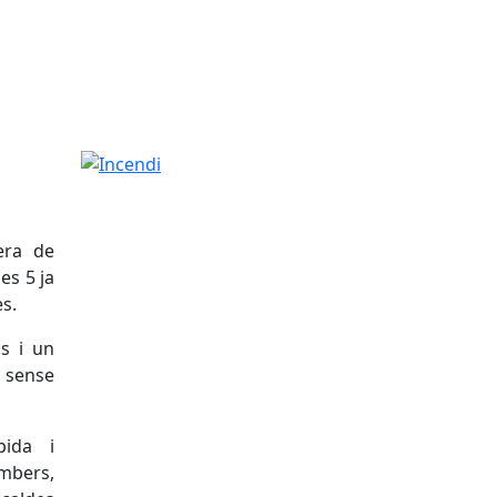
Incendi
era de
es 5 ja
es.
s i un
sense
pida i
ombers,