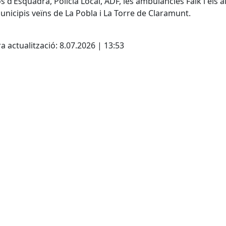
 d’Esquadra, Policia Local, ADF, les ambulàncies Falk i els a
unicipis veïns de La Pobla i La Torre de Claramunt.
cebook
X
a actualització: 8.07.2026 | 13:53