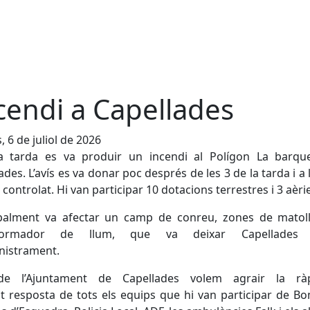
cendi a Capellades
, 6 de juliol de 2026
la tarda es va produir un incendi al Polígon La barqu
ades. L’avís es va donar poc després de les 3 de la tarda i a l
 controlat. Hi van participar 10 dotacions terrestres i 3 aèri
ipalment va afectar un camp de conreu, zones de matoll
sformador de llum, que va deixar Capellades 
nistrament.
e l’Ajuntament de Capellades volem agrair la rà
nt resposta de tots els equips que hi van participar de B