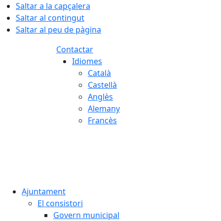
Saltar a la capçalera
Saltar al contingut
Saltar al peu de pàgina
Contactar
Idiomes
Català
Castellà
Anglès
Alemany
Francès
06.08.2026 | 19:11
Ajuntament
El consistori
Govern municipal