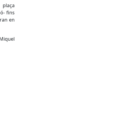
 plaça
ó- fins
aran en
 Miquel