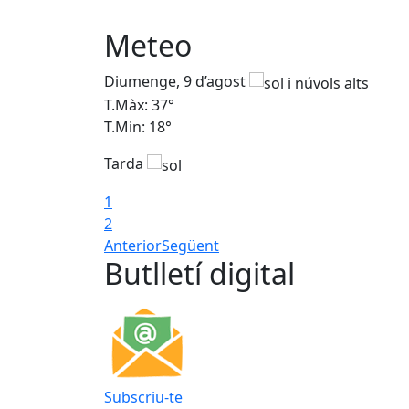
Meteo
Diumenge, 9 d’agost
T.Màx: 37°
T.Min: 18°
Tarda
1
2
Anterior
Següent
Butlletí digital
Subscriu-te