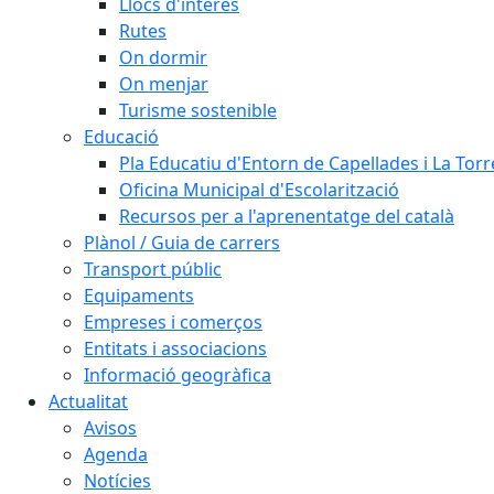
Llocs d'interès
Rutes
On dormir
On menjar
Turisme sostenible
Educació
Pla Educatiu d'Entorn de Capellades i La Tor
Oficina Municipal d'Escolarització
Recursos per a l'aprenentatge del català
Plànol / Guia de carrers
Transport públic
Equipaments
Empreses i comerços
Entitats i associacions
Informació geogràfica
Actualitat
Avisos
Agenda
Notícies