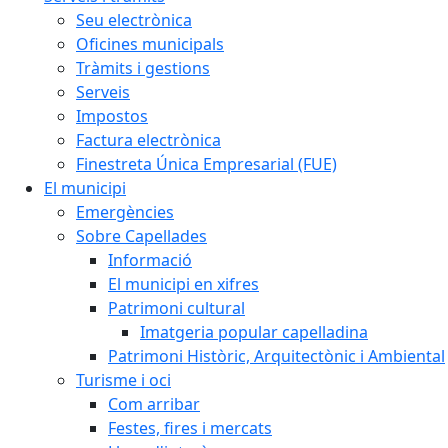
Seu electrònica
Oficines municipals
Tràmits i gestions
Serveis
Impostos
Factura electrònica
Finestreta Única Empresarial (FUE)
El municipi
Emergències
Sobre Capellades
Informació
El municipi en xifres
Patrimoni cultural
Imatgeria popular capelladina
Patrimoni Històric, Arquitectònic i Ambiental
Turisme i oci
Com arribar
Festes, fires i mercats