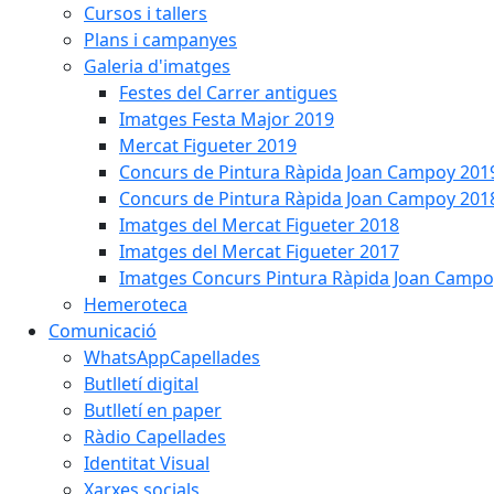
Cursos i tallers
Plans i campanyes
Galeria d'imatges
Festes del Carrer antigues
Imatges Festa Major 2019
Mercat Figueter 2019
Concurs de Pintura Ràpida Joan Campoy 201
Concurs de Pintura Ràpida Joan Campoy 201
Imatges del Mercat Figueter 2018
Imatges del Mercat Figueter 2017
Imatges Concurs Pintura Ràpida Joan Campo
Hemeroteca
Comunicació
WhatsAppCapellades
Butlletí digital
Butlletí en paper
Ràdio Capellades
Identitat Visual
Xarxes socials