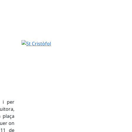
St Cristòfol
 i per
uitora,
a plaça
guer on
 11 de