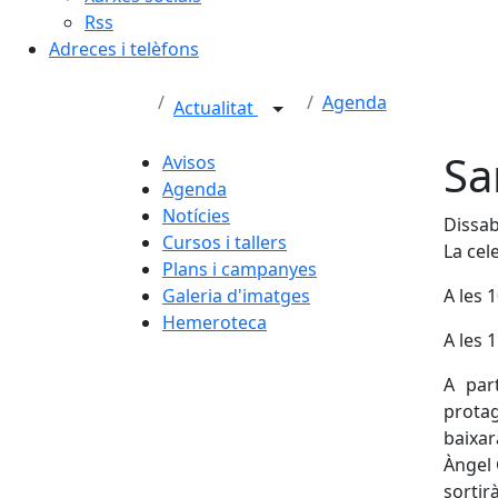
Rss
Adreces i telèfons
Agenda
Actualitat
Sa
Avisos
Agenda
Notícies
Dissab
Cursos i tallers
La cel
Plans i campanyes
Galeria d'imatges
A les 
Hemeroteca
A les 
A par
protag
baixar
Àngel 
sorti