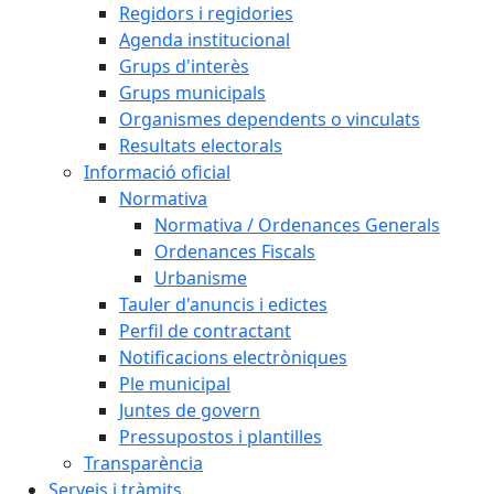
Regidors i regidories
Agenda institucional
Grups d'interès
Grups municipals
Organismes dependents o vinculats
Resultats electorals
Informació oficial
Normativa
Normativa / Ordenances Generals
Ordenances Fiscals
Urbanisme
Tauler d'anuncis i edictes
Perfil de contractant
Notificacions electròniques
Ple municipal
Juntes de govern
Pressupostos i plantilles
Transparència
Serveis i tràmits