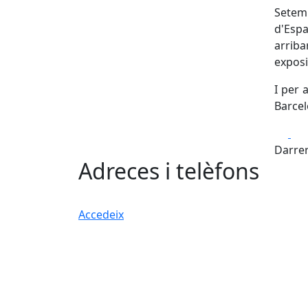
Setem
d'Espa
arriba
exposi
I per 
Barcel
Fa
Darrer
Adreces i telèfons
Accedeix