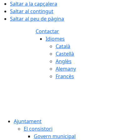
Saltar a la capçalera
Saltar al contingut
Saltar al peu de pàgina
Contactar
Idiomes
Català
Castellà
Anglès
Alemany
Francès
09.08.2026 | 13:03
Ajuntament
El consistori
Govern municipal