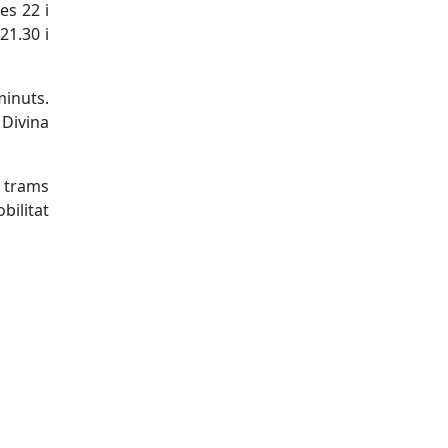
es 22 i
21.30 i
minuts.
 Divina
 trams
bilitat