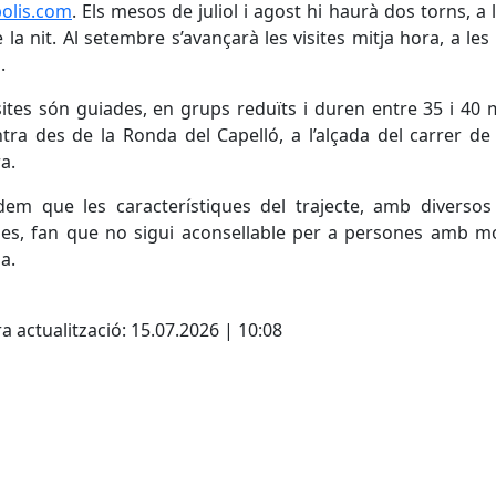
olis.com
. Els mesos de juliol i agost hi haurà dos torns, a l
 la nit. Al setembre s’avançarà les visites mitja hora, a les 
.
sites són guiades, en grups reduïts i duren entre 35 i 40 
ntra des de la Ronda del Capelló, a l’alçada del carrer de
a.
dem que les característiques del trajecte, amb diversos
les, fan que no sigui aconsellable per a persones amb mo
a.
cebook
X
a actualització: 15.07.2026 | 10:08