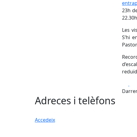
entrap
23h de
22.30h
Les vi
S’hi e
Pastor
Recor
d’esca
reduïd
Fa
Darrer
Adreces i telèfons
Accedeix