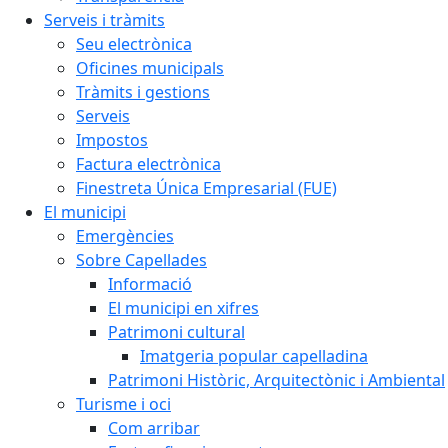
Serveis i tràmits
Seu electrònica
Oficines municipals
Tràmits i gestions
Serveis
Impostos
Factura electrònica
Finestreta Única Empresarial (FUE)
El municipi
Emergències
Sobre Capellades
Informació
El municipi en xifres
Patrimoni cultural
Imatgeria popular capelladina
Patrimoni Històric, Arquitectònic i Ambiental
Turisme i oci
Com arribar