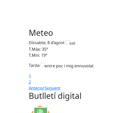
Meteo
Dissabte, 8 d’agost
T.Màx: 35°
T.Min: 19°
Tarda
1
2
Anterior
Següent
Butlletí digital