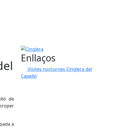
Cinglera
Enllaços
del
Visites nocturnes Cinglera del
Capelló
elló de
 proper
ipada a