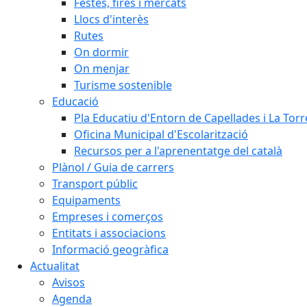
Festes, fires i mercats
Llocs d'interès
Rutes
On dormir
On menjar
Turisme sostenible
Educació
Pla Educatiu d'Entorn de Capellades i La Tor
Oficina Municipal d'Escolarització
Recursos per a l'aprenentatge del català
Plànol / Guia de carrers
Transport públic
Equipaments
Empreses i comerços
Entitats i associacions
Informació geogràfica
Actualitat
Avisos
Agenda