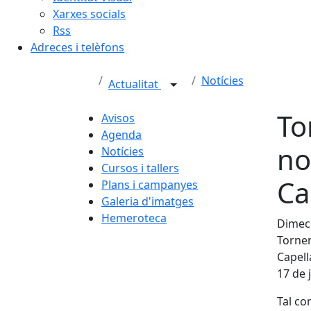
Xarxes socials
Rss
Adreces i telèfons
Notícies
Actualitat
To
Avisos
Agenda
no
Notícies
Cursos i tallers
Ca
Plans i campanyes
Galeria d'imatges
Hemeroteca
Dimecr
Tornen
Capell
17 de j
Tal co