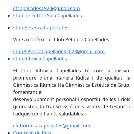
cfcapellades1920@gmail.com
Club de Futbol Sala Capellades
Club de Futbol Sala Capellades
Club Petanca Capellades
Club Petanca Capellades
Vine a conèixer el Club Petanca Capellades.
ClubPetancaCapellades2023@gmail.com
Club Rítmica Capellades
Club Rítmica Capellades
El Club Rítmica Capellades té com a missió
promoure d'una manera lúdica i de qualitat, la
Gimnàstica Rítmica i la Gimnàstica Estètica de Grup,
fomentant el
desenvolupament personal i esportiu de les i dels
gimnastes, la transmissió dels valors de l'esport i
l'adquisició d'hàbits saludables.
clubritmicacapellades@gmail.com
Comissió de Reis