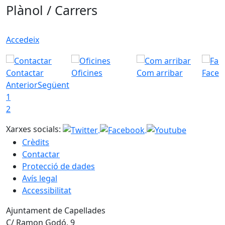
Plànol / Carrers
Accedeix
Contactar
Oficines
Com arribar
Faceb
Anterior
Següent
1
2
Xarxes socials:
Crèdits
Contactar
Protecció de dades
Avís legal
Accessibilitat
Ajuntament de Capellades
C/ Ramon Godó, 9