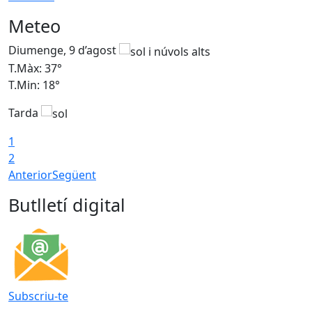
Meteo
Diumenge, 9 d’agost
D
T.Màx: 37°
T
T.Min: 18°
T
Tarda
T
1
2
Anterior
Següent
Butlletí digital
Subscriu-te