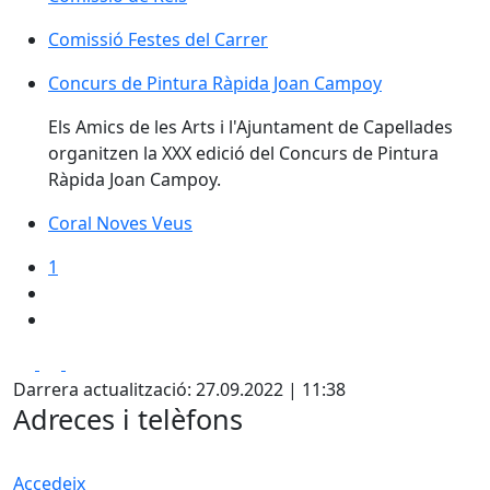
Comissió Festes del Carrer
Comissió Festes del Carrer
Concurs de Pintura Ràpida Joan Campoy
Concurs de Pintura Ràpida Joan Campoy
Els Amics de les Arts i l'Ajuntament de Capellades
organitzen la XXX edició del Concurs de Pintura
Ràpida Joan Campoy.
Coral Noves Veus
Coral Noves Veus
1
Facebook
X
Pdf
Darrera actualització: 27.09.2022 | 11:38
Adreces i telèfons
Accedeix