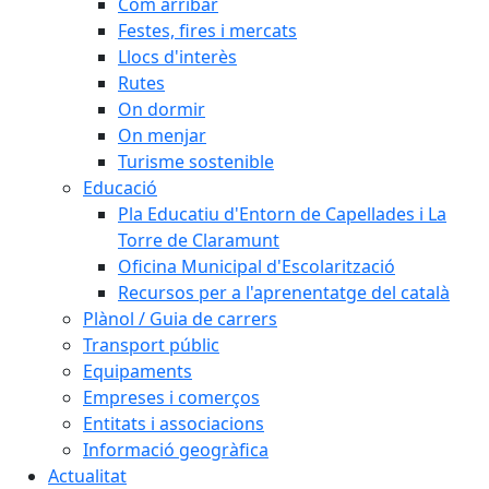
Com arribar
Festes, fires i mercats
Llocs d'interès
Rutes
On dormir
On menjar
Turisme sostenible
Educació
Pla Educatiu d'Entorn de Capellades i La
Torre de Claramunt
Oficina Municipal d'Escolarització
Recursos per a l'aprenentatge del català
Plànol / Guia de carrers
Transport públic
Equipaments
Empreses i comerços
Entitats i associacions
Informació geogràfica
Actualitat