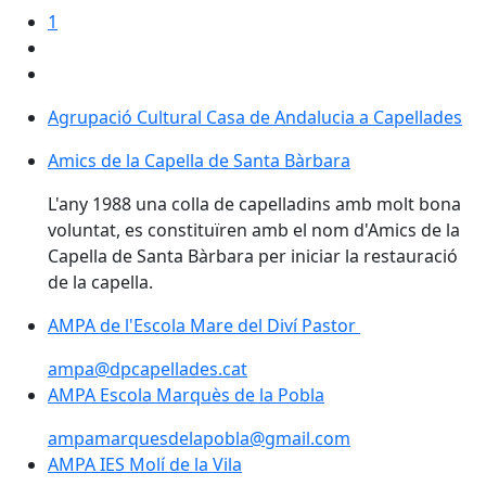
1
Agrupació Cultural Casa de Andalucia a Capellades
Agrupació Cultural Casa de Andalucia a Capellades
Amics de la Capella de Santa Bàrbara
Amics de la Capella de Santa Bàrbara
L'any 1988 una colla de capelladins amb molt bona
voluntat, es constituïren amb el nom d'Amics de la
Capella de Santa Bàrbara per iniciar la restauració
de la capella.
AMPA de l'Escola Mare del Diví Pastor
AMPA de l'Escola Mare del Diví Pastor
ampa@dpcapellades.cat
AMPA Escola Marquès de la Pobla
AMPA Escola Marquès de la Pobla
ampamarquesdelapobla@gmail.com
AMPA IES Molí de la Vila
AMPA IES Molí de la Vila