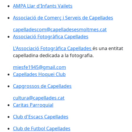
AMPA Llar d'Infants Vailets
AMPA Llar d'Infants Vailets
Associació de Comerç i Serveis de Capellades
Associació de Comerç i Serveis de Capellades
capelladescom@capelladesesmoltmes.cat
Associació Fotogràfica Capellades
Associació Fotogràfica Capellades
L'Associació Fotogràfica Capellades
és una entitat
capelladina dedicada a la fotografia.
miesfe1945@gmail.com
Capellades Hoquei Club
Capellades Hoquei Club
Capgrossos de Capellades
Capgrossos de Capellades
cultura@capellades.cat
Caritas Parroquial
Caritas Parroquial
Club d'Escacs Capellades
Club de Futbol Capellades
Club de Futbol Capellades