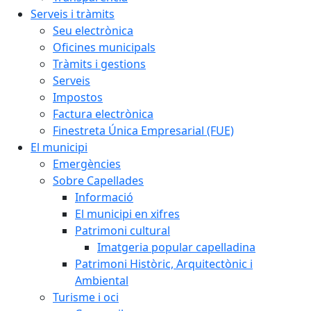
Serveis i tràmits
Seu electrònica
Oficines municipals
Tràmits i gestions
Serveis
Impostos
Factura electrònica
Finestreta Única Empresarial (FUE)
El municipi
Emergències
Sobre Capellades
Informació
El municipi en xifres
Patrimoni cultural
Imatgeria popular capelladina
Patrimoni Històric, Arquitectònic i
Ambiental
Turisme i oci