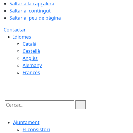
Saltar a la capçalera
Saltar al contingut
Saltar al peu de pàgina
Contactar
Idiomes
Català
Castellà
Anglès
Alemany
Francès
08.08.2026 | 15:14
Cercar:
Ajuntament
El consistori