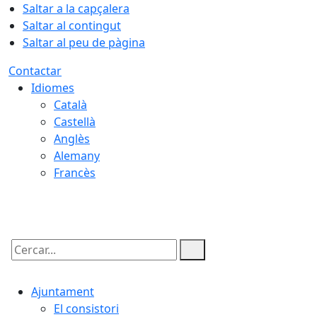
Saltar a la capçalera
Saltar al contingut
Saltar al peu de pàgina
Contactar
Idiomes
Català
Castellà
Anglès
Alemany
Francès
10.08.2026 | 14:38
Cercar:
Ajuntament
El consistori