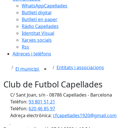
WhatsAppCapellades
Butlletí digital
Butlletí en paper
Ràdio Capellades
Identitat Visual
Xarxes socials
Rss
Adreces i telèfons
Entitats i associacions
El municipi
Club de Futbol Capellades
C/ Sant Joan, s/n - 08786 Capellades - Barcelona
Telèfon:
93 801 51 21
Telèfon:
620 46 85 97
Adreça electrònica:
cfcapellades1920@gmail.com
Facebook
X