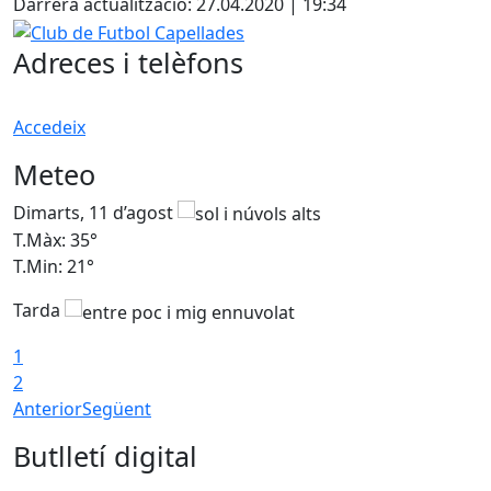
Darrera actualització: 27.04.2020 | 19:34
Club de Futbol Capellades
Adreces i telèfons
Accedeix
Meteo
Dimarts, 11 d’agost
D
T.Màx: 35°
T
T.Min: 21°
T
Tarda
T
1
2
Anterior
Següent
Butlletí digital