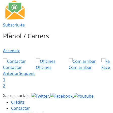
Subscriu-te
Plànol / Carrers
Accedeix
Contactar
Oficines
Com arribar
Faceb
Anterior
Següent
1
2
Xarxes socials:
Crèdits
Contactar