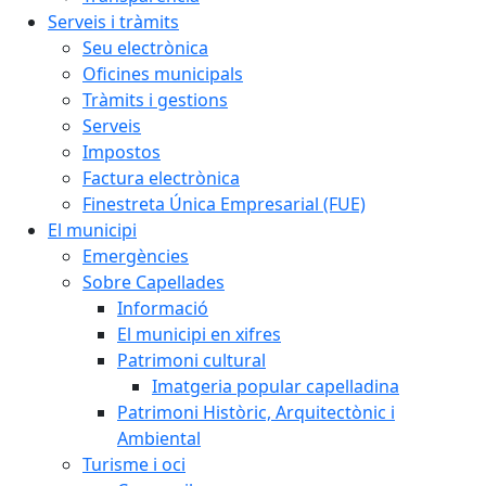
Serveis i tràmits
Seu electrònica
Oficines municipals
Tràmits i gestions
Serveis
Impostos
Factura electrònica
Finestreta Única Empresarial (FUE)
El municipi
Emergències
Sobre Capellades
Informació
El municipi en xifres
Patrimoni cultural
Imatgeria popular capelladina
Patrimoni Històric, Arquitectònic i
Ambiental
Turisme i oci