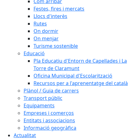
Com arribar
Festes, fires i mercats
Llocs d'interès
Rutes
On dormir
On menjar
Turisme sostenible
Educació
Pla Educatiu d'Entorn de Capellades i La
Torre de Claramunt
Oficina Municipal d'Escolarització
Recursos per a l'aprenentatge del català
Plànol / Guia de carrers
Transport públic
Equipaments
Empreses i comerços
Entitats i associacions
Informació geogràfica
Actualitat