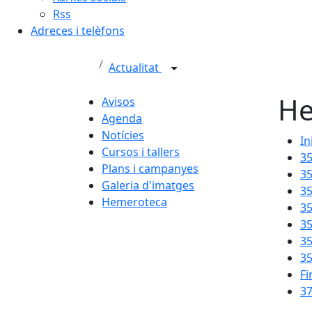
Rss
Adreces i telèfons
Actualitat
He
Avisos
Agenda
Notícies
In
Cursos i tallers
3
Plans i campanyes
3
Galeria d'imatges
3
Hemeroteca
3
3
3
3
Fi
37