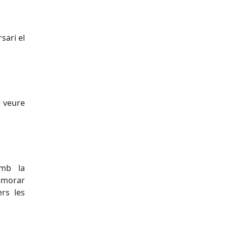
sari el
 veure
mb la
memorar
ers les