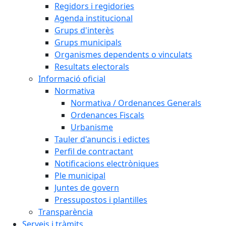
Regidors i regidories
Agenda institucional
Grups d'interès
Grups municipals
Organismes dependents o vinculats
Resultats electorals
Informació oficial
Normativa
Normativa / Ordenances Generals
Ordenances Fiscals
Urbanisme
Tauler d'anuncis i edictes
Perfil de contractant
Notificacions electròniques
Ple municipal
Juntes de govern
Pressupostos i plantilles
Transparència
Serveis i tràmits