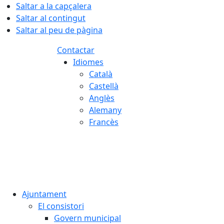
Saltar a la capçalera
Saltar al contingut
Saltar al peu de pàgina
Contactar
Idiomes
Català
Castellà
Anglès
Alemany
Francès
08.08.2026 | 11:48
Ajuntament
El consistori
Govern municipal