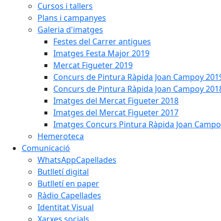
Cursos i tallers
Plans i campanyes
Galeria d'imatges
Festes del Carrer antigues
Imatges Festa Major 2019
Mercat Figueter 2019
Concurs de Pintura Ràpida Joan Campoy 201
Concurs de Pintura Ràpida Joan Campoy 201
Imatges del Mercat Figueter 2018
Imatges del Mercat Figueter 2017
Imatges Concurs Pintura Ràpida Joan Campo
Hemeroteca
Comunicació
WhatsAppCapellades
Butlletí digital
Butlletí en paper
Ràdio Capellades
Identitat Visual
Xarxes socials