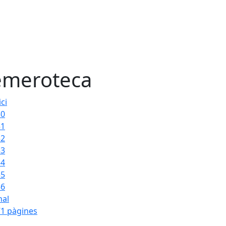
meroteca
ici
50
51
52
53
54
55
56
nal
1 pàgines