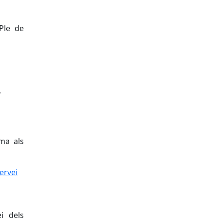
Ple de
.
uma als
ervei d'aigua
ervei
ei dels