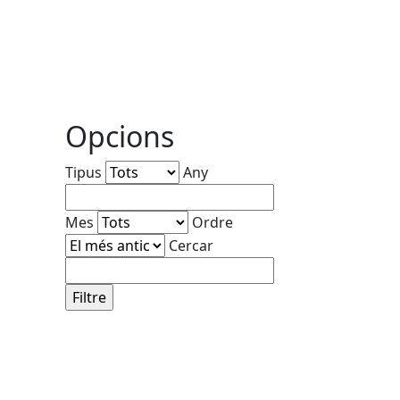
Opcions
Tipus
Any
Mes
Ordre
Cercar