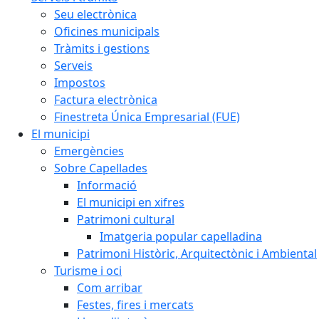
Seu electrònica
Oficines municipals
Tràmits i gestions
Serveis
Impostos
Factura electrònica
Finestreta Única Empresarial (FUE)
El municipi
Emergències
Sobre Capellades
Informació
El municipi en xifres
Patrimoni cultural
Imatgeria popular capelladina
Patrimoni Històric, Arquitectònic i Ambiental
Turisme i oci
Com arribar
Festes, fires i mercats