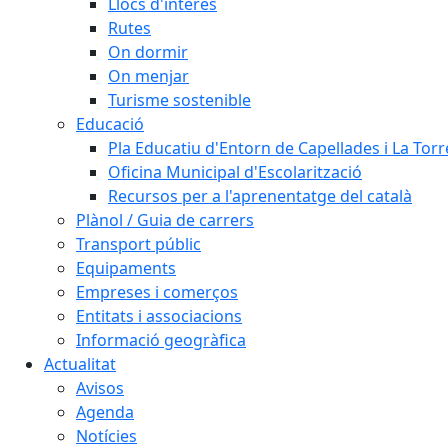
Llocs d'interès
Rutes
On dormir
On menjar
Turisme sostenible
Educació
Pla Educatiu d'Entorn de Capellades i La Tor
Oficina Municipal d'Escolarització
Recursos per a l'aprenentatge del català
Plànol / Guia de carrers
Transport públic
Equipaments
Empreses i comerços
Entitats i associacions
Informació geogràfica
Actualitat
Avisos
Agenda
Notícies