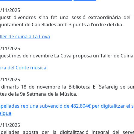
/11/2025
uest divendres s'ha fet una sessió extraordinària del 
Ajuntament de Capellades amb 3 punts a l'ordre del dia.
ller de cuina a La Cova
ller de cuina a La Cova
/11/2025
uest mes de novembre La Cova proposa un Taller de Cuina
ra del Conte musical
ra del Conte musical
/11/2025
 dimarts 18 de novembre la Biblioteca El Safareig se s
tes de la 9a Setmana de la Música.
pellades rep una subvenció de 482.804€ per digitalitzar el s
pellades rep una subvenció de 482.804€ per digitalitzar el s
aigua
/11/2025
pellades aposta per la digitalització integral del serv