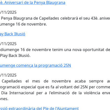
è. Aniversari de la Penya Blaugrana
è. Aniversari de la Penya Blaugrana
/11/2025
 Penya Blaugrana de Capellades celebrarà el seu 43è. aniver
iumenge 16 de novembre.
ay Back Il·lusió
ay Back Il·lusió
/11/2025
 diumenge 16 de novembre tenim una nova oportunitat de
 Play Back Il·lusió.
umenge comença la programació 25N
iumenge comença la programació 25N
/11/2025
 Capellades el mes de novembre acaba sempre a
ogramació especial que es fa al voltant del 25N per com
 Dia Internacional per a l'eliminació de la violència env
nes.
ssió extraordinària del Ple de l'Ajuntament
ssió extraordinària del Ple de l'Ajuntament