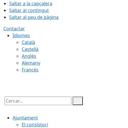
Saltar a la capçalera
Saltar al contingut
Saltar al peu de pàgina
Contactar
Idiomes
Català
Castellà
Anglès
Alemany
Francès
08.08.2026 | 20:09
Cercar:
Ajuntament
El consistori