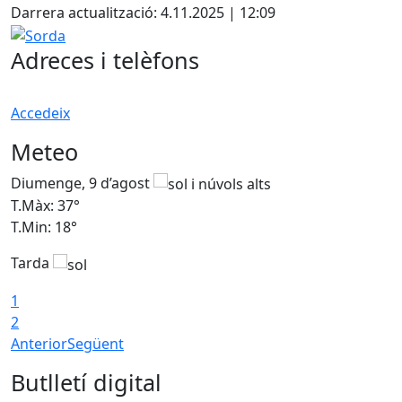
Darrera actualització: 4.11.2025 | 12:09
Sorda
Adreces i telèfons
Accedeix
Meteo
Diumenge, 9 d’agost
D
T.Màx: 37°
T
T.Min: 18°
T
Tarda
T
1
2
Anterior
Següent
Butlletí digital