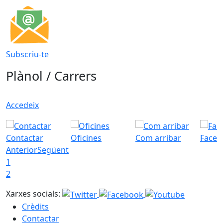
Subscriu-te
Plànol / Carrers
Accedeix
Contactar
Oficines
Com arribar
Faceb
Anterior
Següent
1
2
Xarxes socials:
Crèdits
Contactar