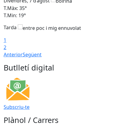
Divendres, 7 d’agost
D
T.Màx: 35°
T
T.Min: 19°
T
Tarda
T
1
2
Anterior
Següent
Butlletí digital
Subscriu-te
Plànol / Carrers