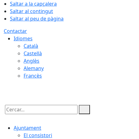
Saltar a la capçalera
Saltar al contingut
Saltar al peu de pàgina
Contactar
Idiomes
Català
Castellà
Anglès
Alemany
Francès
07.08.2026 | 03:11
Cercar:
Ajuntament
El consistori