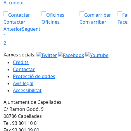
Accedeix
Contactar
Oficines
Com arribar
Faceb
Anterior
Següent
1
2
Xarxes socials:
Crèdits
Contactar
Protecció de dades
Avís legal
Accessibilitat
Ajuntament de Capellades
C/ Ramon Godó, 9
08786 Capellades
Tel. 93 801 10 01
Fax 93 801 09 00