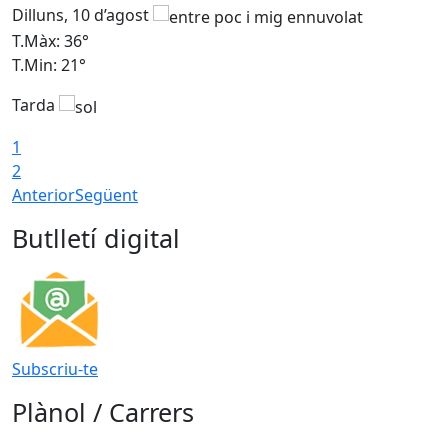
Dilluns, 10 d’agost
D
T.Màx: 36°
T
T.Min: 21°
T
Tarda
T
1
2
Anterior
Següent
Butlletí digital
Subscriu-te
Plànol / Carrers