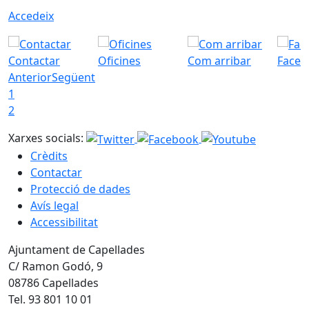
Accedeix
Contactar
Oficines
Com arribar
Faceb
Anterior
Següent
1
2
Xarxes socials:
Crèdits
Contactar
Protecció de dades
Avís legal
Accessibilitat
Ajuntament de Capellades
C/ Ramon Godó, 9
08786 Capellades
Tel. 93 801 10 01