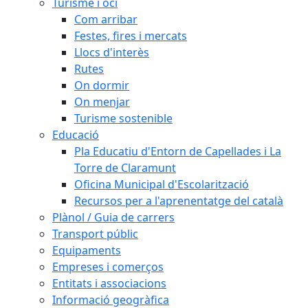
Turisme i oci
Com arribar
Festes, fires i mercats
Llocs d'interès
Rutes
On dormir
On menjar
Turisme sostenible
Educació
Pla Educatiu d'Entorn de Capellades i La
Torre de Claramunt
Oficina Municipal d'Escolarització
Recursos per a l'aprenentatge del català
Plànol / Guia de carrers
Transport públic
Equipaments
Empreses i comerços
Entitats i associacions
Informació geogràfica