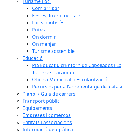
Turisme i oci
Com arribar
Festes, fires i mercats
Llocs d'interès
Rutes
On dormir
On menjar
Turisme sostenible
Educació
Pla Educatiu d'Entorn de Capellades i La
Torre de Claramunt
Oficina Municipal d'Escolarització
Recursos per a l'aprenentatge del català
Plànol / Guia de carrers
Transport públic
Equipaments
Empreses i comerços
Entitats i associacions
Informació geogràfica