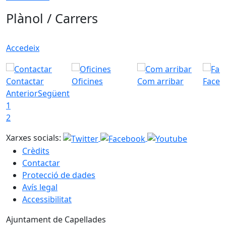
Plànol / Carrers
Accedeix
Contactar
Oficines
Com arribar
Faceb
Anterior
Següent
1
2
Xarxes socials:
Crèdits
Contactar
Protecció de dades
Avís legal
Accessibilitat
Ajuntament de Capellades