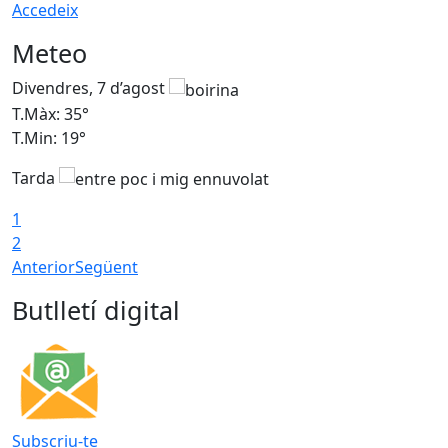
Accedeix
Meteo
Divendres, 7 d’agost
D
T.Màx: 35°
T
T.Min: 19°
T
Tarda
T
1
2
Anterior
Següent
Butlletí digital
Subscriu-te