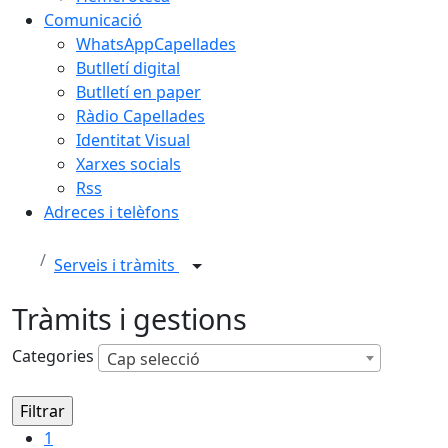
Comunicació
WhatsAppCapellades
Butlletí digital
Butlletí en paper
Ràdio Capellades
Identitat Visual
Xarxes socials
Rss
Adreces i telèfons
Serveis i tràmits
Tràmits i gestions
Categories
Cap selecció
1