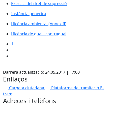
Exercici del dret de supressió
Instància genèrica
Llicència ambiental (Annex II)
Llicència de gual i contragual
1
Facebook
X
Pdf
Darrera actualització: 24.05.2017 | 17:00
Enllaços
Carpeta ciutadana
Plataforma de tramitació
E-
tram
Adreces i telèfons