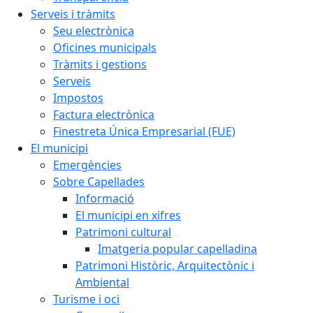
Serveis i tràmits
Seu electrònica
Oficines municipals
Tràmits i gestions
Serveis
Impostos
Factura electrònica
Finestreta Única Empresarial (FUE)
El municipi
Emergències
Sobre Capellades
Informació
El municipi en xifres
Patrimoni cultural
Imatgeria popular capelladina
Patrimoni Històric, Arquitectònic i
Ambiental
Turisme i oci