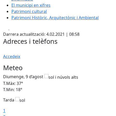
El municipi en xifres
Patrimoni cultural
Patrimoni Històric, Arquitectònic i Ambiental
Facebook
X
Darrera actualització: 4.02.2021 | 08:58
Adreces i telèfons
Accedeix
Meteo
Diumenge, 9 d’agost
D
T.Màx: 37°
T
T.Min: 18°
T
Tarda
T
1