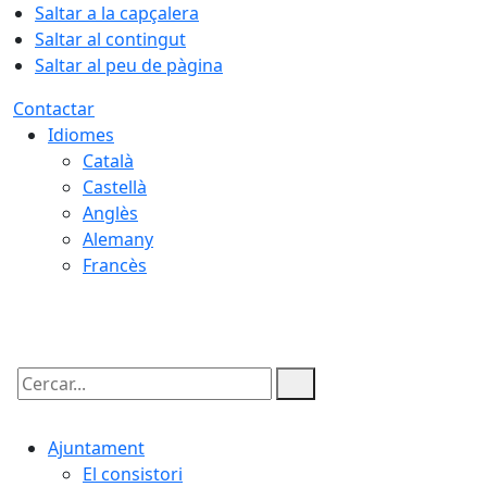
Saltar a la capçalera
Saltar al contingut
Saltar al peu de pàgina
Contactar
Idiomes
Català
Castellà
Anglès
Alemany
Francès
08.08.2026 | 12:45
Cercar:
Ajuntament
El consistori