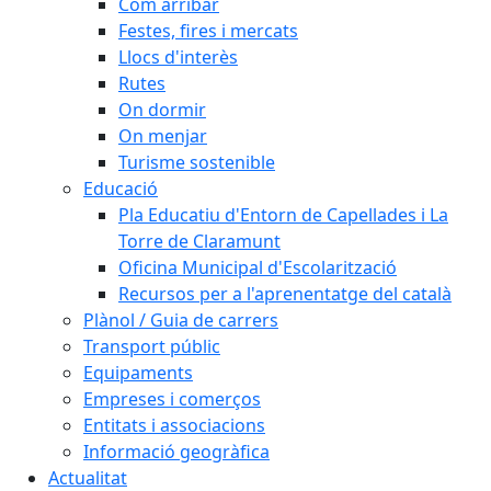
Com arribar
Festes, fires i mercats
Llocs d'interès
Rutes
On dormir
On menjar
Turisme sostenible
Educació
Pla Educatiu d'Entorn de Capellades i La
Torre de Claramunt
Oficina Municipal d'Escolarització
Recursos per a l'aprenentatge del català
Plànol / Guia de carrers
Transport públic
Equipaments
Empreses i comerços
Entitats i associacions
Informació geogràfica
Actualitat