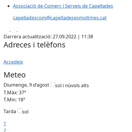
Associació de Comerç i Serveis de Capellades
Associació de Comerç i Serveis de Capellades
capelladescom@capelladesesmoltmes.cat
Facebook
X
Pdf
Darrera actualització: 27.09.2022 | 11:38
Adreces i telèfons
Accedeix
Meteo
Diumenge, 9 d’agost
D
T.Màx: 37°
T
T.Min: 18°
T
Tarda
T
1
2