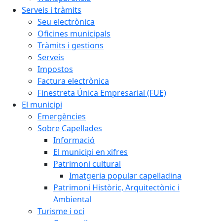
Serveis i tràmits
Seu electrònica
Oficines municipals
Tràmits i gestions
Serveis
Impostos
Factura electrònica
Finestreta Única Empresarial (FUE)
El municipi
Emergències
Sobre Capellades
Informació
El municipi en xifres
Patrimoni cultural
Imatgeria popular capelladina
Patrimoni Històric, Arquitectònic i
Ambiental
Turisme i oci