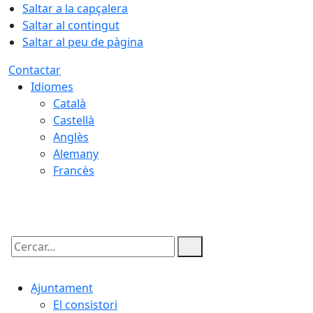
Saltar a la capçalera
Saltar al contingut
Saltar al peu de pàgina
Contactar
Idiomes
Català
Castellà
Anglès
Alemany
Francès
08.08.2026 | 18:47
Cercar:
Ajuntament
El consistori