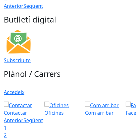
Anterior
Següent
Butlletí digital
Subscriu-te
Plànol / Carrers
Accedeix
Contactar
Oficines
Com arribar
Faceb
Anterior
Següent
1
2