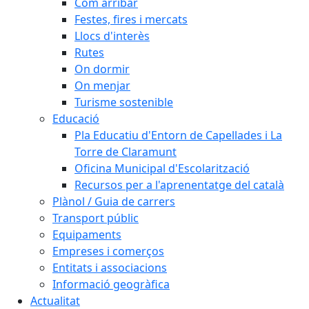
Com arribar
Festes, fires i mercats
Llocs d'interès
Rutes
On dormir
On menjar
Turisme sostenible
Educació
Pla Educatiu d'Entorn de Capellades i La
Torre de Claramunt
Oficina Municipal d'Escolarització
Recursos per a l'aprenentatge del català
Plànol / Guia de carrers
Transport públic
Equipaments
Empreses i comerços
Entitats i associacions
Informació geogràfica
Actualitat