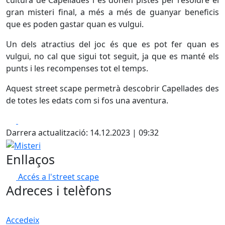
cultura de Capellades i es donen pistes per resoldre el
gran misteri final, a més a més de guanyar beneficis
que es poden gastar quan es vulgui.
Un dels atractius del joc és que es pot fer quan es
vulgui, no cal que sigui tot seguit, ja que es manté els
punts i les recompenses tot el temps.
Aquest street scape permetrà descobrir Capellades des
de totes les edats com si fos una aventura.
Facebook
X
Darrera actualització: 14.12.2023 | 09:32
Misteri
Enllaços
Accés a l'street scape
Adreces i telèfons
Accedeix