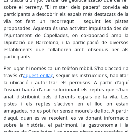
Es tracta d'un joc virtual de geolocalització que cal fer
sobre el terreny. “El misteri dels papers” convida els
participants a descobrir els espais més destacats de la
vila tot fent un recorregut i seguint les pistes
proposades. Aquesta és una activitat impulsada des de
l'Ajuntament de Capellades, en col·laboració amb la
Diputació de Barcelona, i la participació de diversos
establiments que col·laboren amb obsequis per als
participants.
Per jugar-hi només cal un telèfon mòbil. S’ha d'accedir a
través d'
aquest enllaç
, seguir les instruccions, habilitar
la ubicació i autoritzar els permisos. A partir d'aquí
l'usuari haurà d'anar solucionant els reptes que s'han
anat distribuint pels diferents espais de la vila. Les
pistes i els reptes s'activen en el lloc on estan
amagades, no es pot fer sense moure’s de lloc. A partir
d'aquí, quan es va resolent, es va donant informació
sobre la història, el patrimoni, la gastronomia i la