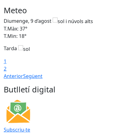
Meteo
Diumenge, 9 d’agost
D
T.Màx: 37°
T
T.Min: 18°
T
Tarda
T
1
2
Anterior
Següent
Butlletí digital
Subscriu-te