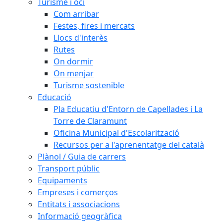
Turisme i oci
Com arribar
Festes, fires i mercats
Llocs d'interès
Rutes
On dormir
On menjar
Turisme sostenible
Educació
Pla Educatiu d'Entorn de Capellades i La
Torre de Claramunt
Oficina Municipal d'Escolarització
Recursos per a l'aprenentatge del català
Plànol / Guia de carrers
Transport públic
Equipaments
Empreses i comerços
Entitats i associacions
Informació geogràfica