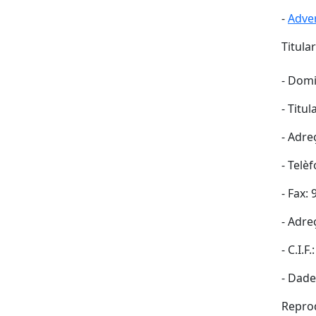
-
Adver
Titula
- Domi
- Titu
- Adre
- Telè
- Fax:
- Adre
- C.I.
- Dade
Reprod