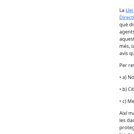
La
Lle
Direct
què di
agents
aquest
més, l
avís q
Per re
• a) N
• b) C
• c) M
Així ma
les da
proteg