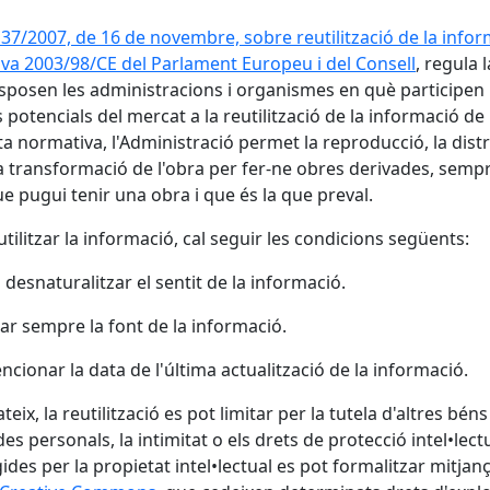
i 37/2007, de 16 de novembre, sobre reutilització de la infor
iva 2003/98/CE del Parlament Europeu i del Consell
, regula 
sposen les administracions i organismes en què participen ma
 potencials del mercat a la reutilització de la informació d
a normativa, l'Administració permet la reproducció, la distri
a transformació de l'obra per fer-ne obres derivades, sempr
ue pugui tenir una obra i que és la que preval.
utilitzar la informació, cal seguir les condicions següents:
o desnaturalitzar el sentit de la informació.
itar sempre la font de la informació.
encionar la data de l'última actualització de la informació.
teix, la reutilització es pot limitar per la tutela d'altres bén
des personals, la intimitat o els drets de protecció intel•lect
ides per la propietat intel•lectual es pot formalitzar mitjanç