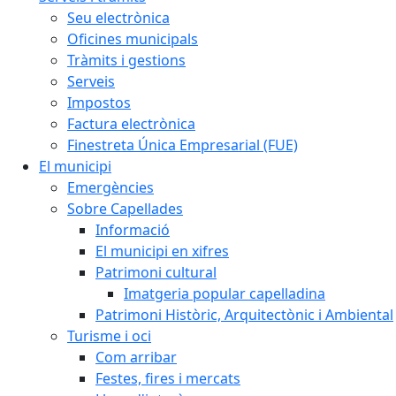
Seu electrònica
Oficines municipals
Tràmits i gestions
Serveis
Impostos
Factura electrònica
Finestreta Única Empresarial (FUE)
El municipi
Emergències
Sobre Capellades
Informació
El municipi en xifres
Patrimoni cultural
Imatgeria popular capelladina
Patrimoni Històric, Arquitectònic i Ambiental
Turisme i oci
Com arribar
Festes, fires i mercats