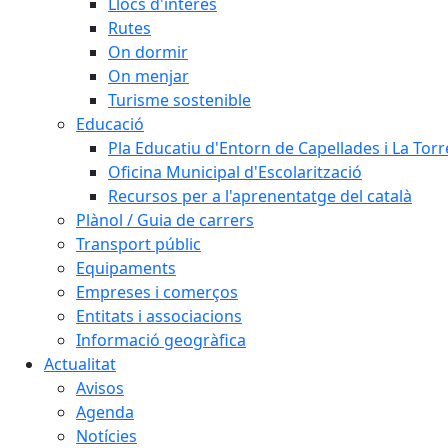
Llocs d'interès
Rutes
On dormir
On menjar
Turisme sostenible
Educació
Pla Educatiu d'Entorn de Capellades i La Tor
Oficina Municipal d'Escolarització
Recursos per a l'aprenentatge del català
Plànol / Guia de carrers
Transport públic
Equipaments
Empreses i comerços
Entitats i associacions
Informació geogràfica
Actualitat
Avisos
Agenda
Notícies