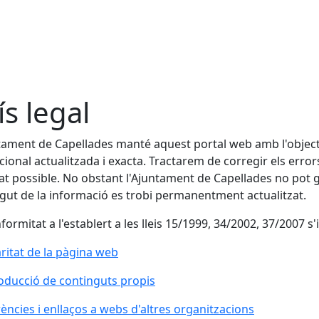
ís legal
tament de Capellades manté aquest portal web amb l'objectiu
ucional actualitzada i exacta. Tractarem de corregir els err
tat possible. No obstant l'Ajuntament de Capellades no pot ga
gut de la informació es trobi permanentment actualitzat.
formitat a l'establert a les lleis 15/1999, 34/2002, 37/2007 
aritat de la pàgina web
oducció de continguts propis
ències i enllaços a webs d'altres organitzacions