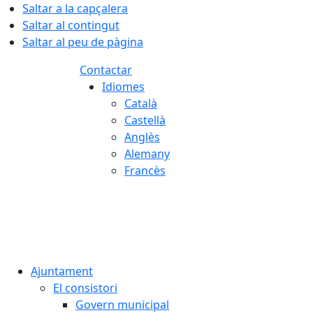
Saltar a la capçalera
Saltar al contingut
Saltar al peu de pàgina
Contactar
Idiomes
Català
Castellà
Anglès
Alemany
Francès
07.08.2026 | 22:55
Ajuntament
El consistori
Govern municipal