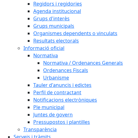
Regidors i regidories
Agenda institucional
Grups d'interès
Grups municipals
Organismes dependents o vinculats
Resultats electorals
Informació oficial
Normativa
Normativa / Ordenances Generals
Ordenances Fiscals
Urbanisme
Tauler d'anuncis i edictes
Perfil de contractant
Notificacions electròniques
Ple municipal
Juntes de govern
Pressupostos i plantilles
Transparència
Serveis i tràmits