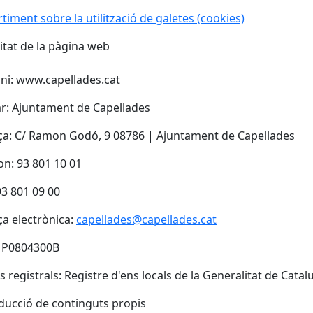
timent sobre la utilització de galetes (cookies)
ritat de la pàgina web
ni: www.capellades.cat
lar: Ajuntament de Capellades
ça: C/ Ramon Godó, 9 08786 | Ajuntament de Capellades
fon: 93 801 10 01
 93 801 09 00
ça electrònica:
capellades@capellades.cat
F.: P0804300B
s registrals: Registre d'ens locals de la Generalitat de Catal
ucció de continguts propis