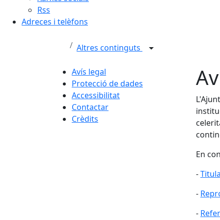
Rss
Adreces i telèfons
Altres continguts
Av
Avís legal
Protecció de dades
Accessibilitat
L'Ajun
Contactar
instit
Crèdits
celeri
contin
En con
-
Titul
-
Repr
-
Refer