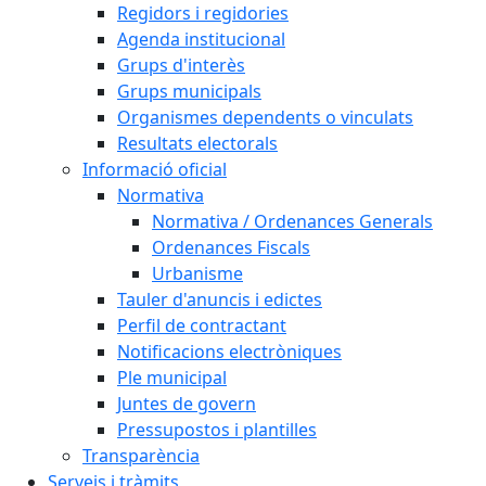
Regidors i regidories
Agenda institucional
Grups d'interès
Grups municipals
Organismes dependents o vinculats
Resultats electorals
Informació oficial
Normativa
Normativa / Ordenances Generals
Ordenances Fiscals
Urbanisme
Tauler d'anuncis i edictes
Perfil de contractant
Notificacions electròniques
Ple municipal
Juntes de govern
Pressupostos i plantilles
Transparència
Serveis i tràmits