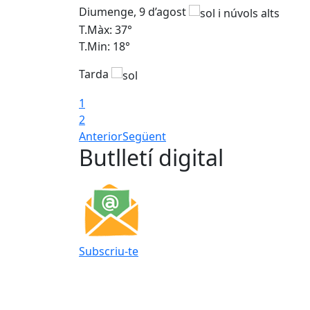
Diumenge, 9 d’agost
T.Màx: 37°
T.Min: 18°
Tarda
1
2
Anterior
Següent
Butlletí digital
Subscriu-te