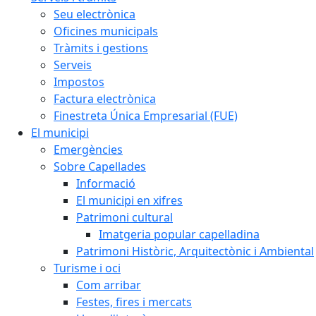
Seu electrònica
Oficines municipals
Tràmits i gestions
Serveis
Impostos
Factura electrònica
Finestreta Única Empresarial (FUE)
El municipi
Emergències
Sobre Capellades
Informació
El municipi en xifres
Patrimoni cultural
Imatgeria popular capelladina
Patrimoni Històric, Arquitectònic i Ambiental
Turisme i oci
Com arribar
Festes, fires i mercats