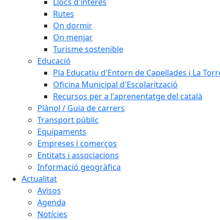
Llocs d'interès
Rutes
On dormir
On menjar
Turisme sostenible
Educació
Pla Educatiu d'Entorn de Capellades i La Tor
Oficina Municipal d'Escolarització
Recursos per a l'aprenentatge del català
Plànol / Guia de carrers
Transport públic
Equipaments
Empreses i comerços
Entitats i associacions
Informació geogràfica
Actualitat
Avisos
Agenda
Notícies