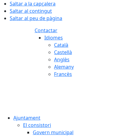
Saltar a la capçalera
Saltar al contingut
Saltar al peu de pàgina
Contactar
Idiomes
Català
Castellà
Anglès
Alemany
Francès
08.08.2026 | 16:51
Ajuntament
El consistori
Govern municipal