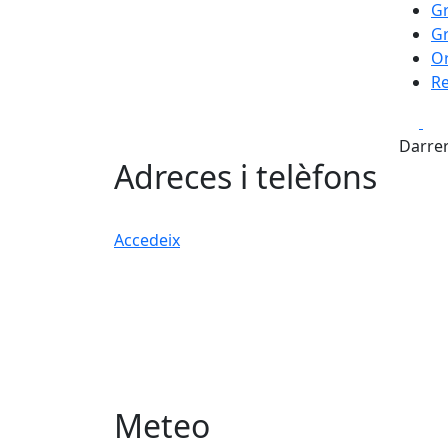
Gr
Gr
Or
Re
Fa
Darrer
Adreces i telèfons
Accedeix
Meteo