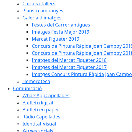
Cursos i tallers
Plans i campanyes
Galeria d'imatges
Festes del Carrer antigues
Imatges Festa Major 2019
Mercat Figueter 2019
Concurs de Pintura Ràpida Joan Campoy 201
Concurs de Pintura Ràpida Joan Campoy 201
Imatges del Mercat Figueter 2018
Imatges del Mercat Figueter 2017
Imatges Concurs Pintura Ràpida Joan Campo
Hemeroteca
Comunicació
WhatsAppCapellades
Butlletí digital
Butlletí en paper
Ràdio Capellades
Identitat Visual
Xarxes socials