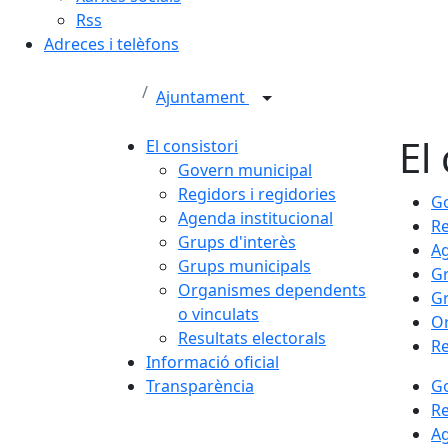
Rss
Adreces i telèfons
Ajuntament
El
El consistori
Govern municipal
Regidors i regidories
Go
Agenda institucional
Re
Grups d'interès
Ag
Grups municipals
Gr
Organismes dependents
Gr
o vinculats
Or
Resultats electorals
Re
Informació oficial
Transparència
Go
Re
Ag