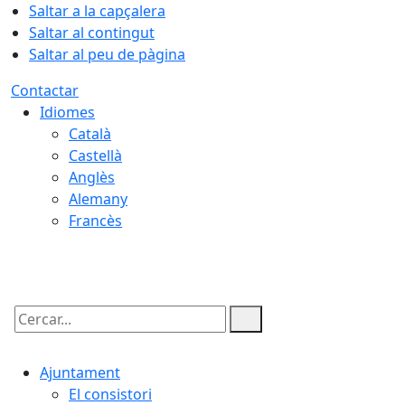
Saltar a la capçalera
Saltar al contingut
Saltar al peu de pàgina
Contactar
Idiomes
Català
Castellà
Anglès
Alemany
Francès
08.08.2026 | 05:30
Cercar:
Ajuntament
El consistori