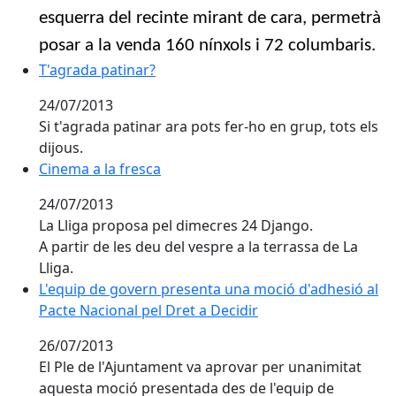
esquerra del recinte mirant de cara, permetrà
posar a la venda 160 nínxols i 72 columbaris.
T'agrada patinar?
T'agrada patinar?
24/07/2013
Si t'agrada patinar ara pots fer-ho en grup, tots els
dijous.
Cinema a la fresca
24/07/2013
La Lliga proposa pel dimecres 24 Django.
A partir de les deu del vespre a la terrassa de La
Lliga.
L'equip de govern presenta una moció d'adhesió al
Pacte Nacional pel Dret a Decidir
26/07/2013
El Ple de l'Ajuntament va aprovar per unanimitat
aquesta moció presentada des de l'equip de