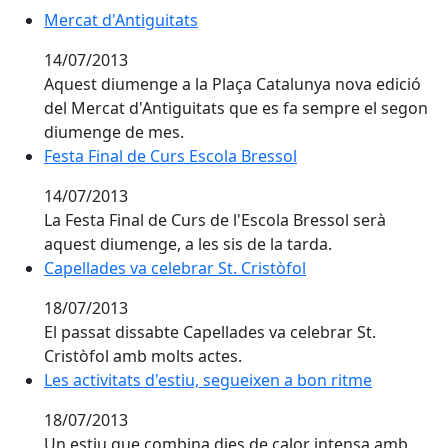
Mercat d'Antiguitats
14/07/2013
Aquest diumenge a la Plaça Catalunya nova edició
del Mercat d'Antiguitats que es fa sempre el segon
diumenge de mes.
Festa Final de Curs Escola Bressol
14/07/2013
La Festa Final de Curs de l'Escola Bressol serà
aquest diumenge, a les sis de la tarda.
Capellades va celebrar St. Cristòfol
Capellades va celebrar St. Cristòfol
18/07/2013
El passat dissabte Capellades va celebrar St.
Cristòfol amb molts actes.
Les activitats d'estiu, segueixen a bon ritme
Les activitats d'estiu, segueixen a bon ritme
18/07/2013
Un estiu que combina dies de calor intensa amb