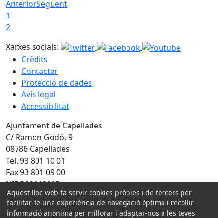
Anterior
Següent
1
2
Xarxes socials:
Crèdits
Contactar
Protecció de dades
Avís legal
Accessibilitat
Ajuntament de Capellades
C/ Ramon Godó, 9
08786 Capellades
Tel. 93 801 10 01
Fax 93 801 09 00
NIF P0804300B
Aquest lloc web fa servir cookies pròpies i de tercers per
facilitar-te una experiència de navegació òptima i recollir
Amb la col·laboració de:
informació anònima per millorar i adaptar-nos a les teves