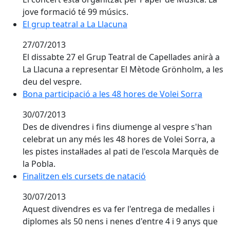
jove formació té 99 músics.
El grup teatral a La Llacuna
27/07/2013
El dissabte 27 el Grup Teatral de Capellades anirà a
La Llacuna a representar El Mètode Grönholm, a les
deu del vespre.
Bona participació a les 48 hores de Volei Sorra
Bona participació a les 48 hores de Volei Sorra
30/07/2013
Des de divendres i fins diumenge al vespre s'han
celebrat un any més les 48 hores de Volei Sorra, a
les pistes instal·lades al pati de l'escola Marquès de
la Pobla.
Finalitzen els cursets de natació
Finalitzen els cursets de natació
30/07/2013
Aquest divendres es va fer l'entrega de medalles i
diplomes als 50 nens i nenes d'entre 4 i 9 anys que