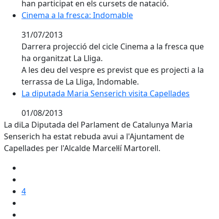
han participat en els cursets de natació.
Cinema a la fresca: Indomable
31/07/2013
Darrera projecció del cicle Cinema a la fresca que
ha organitzat La Lliga.
A les deu del vespre es previst que es projecti a la
terrassa de La Lliga, Indomable.
La diputada Maria Senserich visita Capellades
La diputada Maria Senserich visita Capellades
01/08/2013
La diLa Diputada del Parlament de Catalunya Maria
Senserich ha estat rebuda avui a l'Ajuntament de
Capellades per l'Alcalde Marcel·lí Martorell.
4