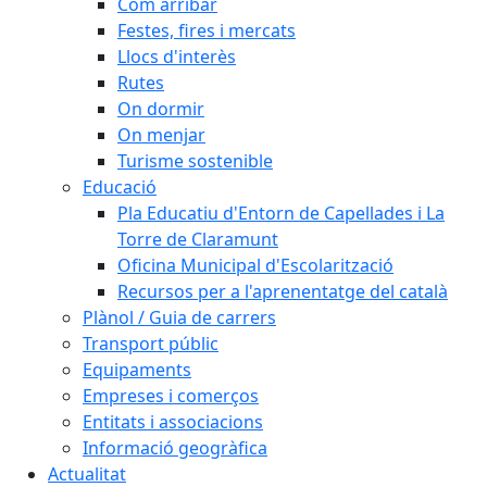
Com arribar
Festes, fires i mercats
Llocs d'interès
Rutes
On dormir
On menjar
Turisme sostenible
Educació
Pla Educatiu d'Entorn de Capellades i La
Torre de Claramunt
Oficina Municipal d'Escolarització
Recursos per a l'aprenentatge del català
Plànol / Guia de carrers
Transport públic
Equipaments
Empreses i comerços
Entitats i associacions
Informació geogràfica
Actualitat