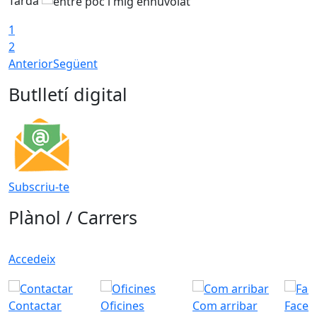
Tarda
1
2
Anterior
Següent
Butlletí digital
Subscriu-te
Plànol / Carrers
Accedeix
Contactar
Oficines
Com arribar
Faceb