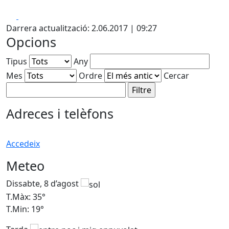
Facebook
X
Darrera actualització: 2.06.2017 | 09:27
Opcions
Tipus
Any
Mes
Ordre
Cercar
Adreces i telèfons
Accedeix
Meteo
Dissabte, 8 d’agost
D
T.Màx: 35°
T
T.Min: 19°
T