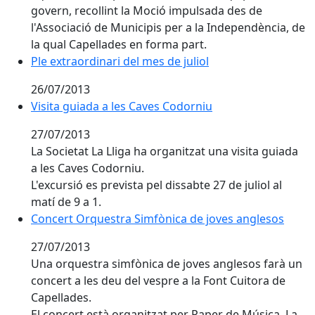
govern, recollint la Moció impulsada des de
l'Associació de Municipis per a la Independència, de
la qual Capellades en forma part.
Ple extraordinari del mes de juliol
Ple extraordinari del mes de juliol
26/07/2013
Visita guiada a les Caves Codorniu
27/07/2013
La Societat La Lliga ha organitzat una visita guiada
a les Caves Codorniu.
L'excursió es prevista pel dissabte 27 de juliol al
matí de 9 a 1.
Concert Orquestra Simfònica de joves anglesos
27/07/2013
Una orquestra simfònica de joves anglesos farà un
concert a les deu del vespre a la Font Cuitora de
Capellades.
El concert està organitzat per Paper de Música. La