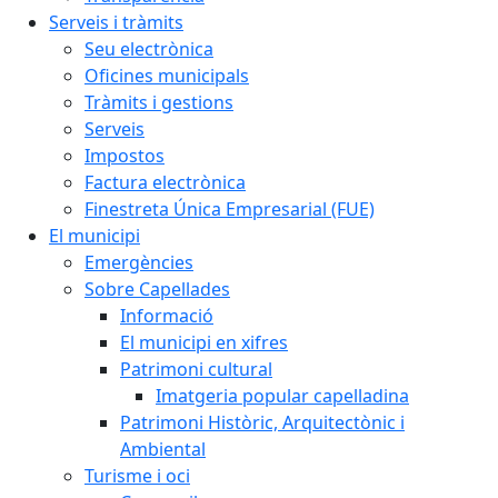
Serveis i tràmits
Seu electrònica
Oficines municipals
Tràmits i gestions
Serveis
Impostos
Factura electrònica
Finestreta Única Empresarial (FUE)
El municipi
Emergències
Sobre Capellades
Informació
El municipi en xifres
Patrimoni cultural
Imatgeria popular capelladina
Patrimoni Històric, Arquitectònic i
Ambiental
Turisme i oci