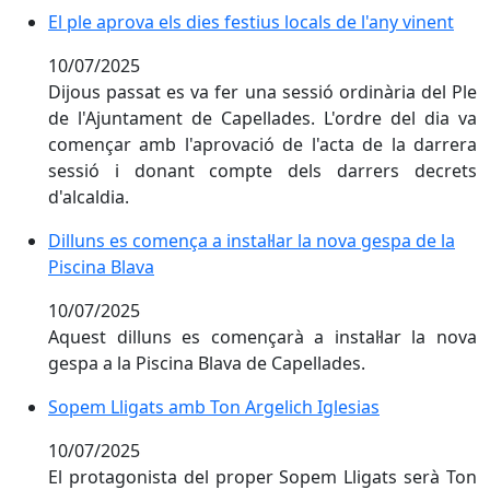
El ple aprova els dies festius locals de l'any vinent
El ple aprova els dies festius locals de l'any vinent
10/07/2025
Dijous passat es va fer una sessió ordinària del Ple
de l'Ajuntament de Capellades. L'ordre del dia va
començar amb l'aprovació de l'acta de la darrera
sessió i donant compte dels darrers decrets
d'alcaldia.
Dilluns es comença a instal·lar la nova gespa de la Pis
Dilluns es comença a instal·lar la nova gespa de la
Piscina Blava
10/07/2025
Aquest dilluns es començarà a instal·lar la nova
gespa a la Piscina Blava de Capellades.
Sopem Lligats amb Ton Argelich Iglesias
Sopem Lligats amb Ton Argelich Iglesias
10/07/2025
El protagonista del proper Sopem Lligats serà Ton