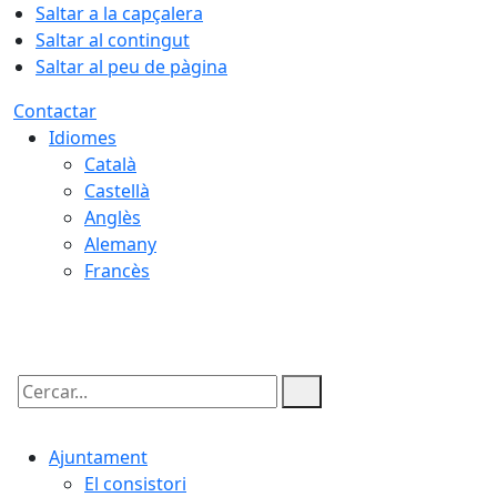
Saltar a la capçalera
Saltar al contingut
Saltar al peu de pàgina
Contactar
Idiomes
Català
Castellà
Anglès
Alemany
Francès
06.08.2026 | 21:48
Cercar:
Ajuntament
El consistori