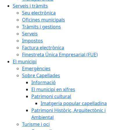
Serveis i tràmits
Seu electrònica
Oficines municipals
Tràmits i gestions
Serveis
Impostos
Factura electrònica
Finestreta Única Empresarial (FUE)
El municipi
Emergències
Sobre Capellades
Informació
El municipi en xifres
Patrimoni cultural
Imatgeria popular capelladina
Patrimoni Històric, Arquitectònic i
Ambiental
Turisme i oci