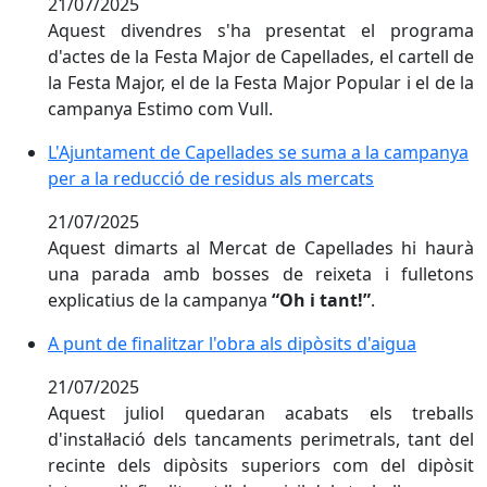
21/07/2025
Aquest divendres s'ha presentat el programa
d'actes de la Festa Major de Capellades, el cartell de
la Festa Major, el de la Festa Major Popular i el de la
campanya Estimo com Vull.
L'Ajuntament de Capellades se suma a la campanya per
L'Ajuntament de Capellades se suma a la campanya
per a la reducció de residus als mercats
21/07/2025
Aquest dimarts al Mercat de Capellades hi haurà
una parada amb bosses de reixeta i fulletons
explicatius de la campanya
“Oh i tant!”
.
A punt de finalitzar l'obra als dipòsits d'aigua
A punt de finalitzar l'obra als dipòsits d'aigua
21/07/2025
Aquest juliol quedaran acabats els treballs
d'instal·lació dels tancaments perimetrals, tant del
recinte dels dipòsits superiors com del dipòsit