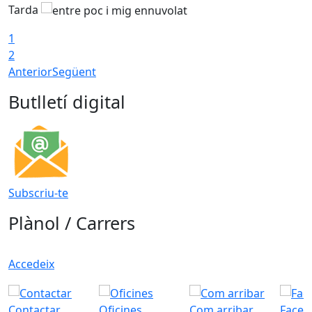
Tarda
T
1
2
Anterior
Següent
Butlletí digital
Subscriu-te
Plànol / Carrers
Accedeix
Contactar
Oficines
Com arribar
Faceb