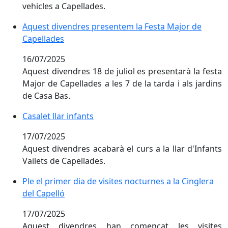
vehicles a Capellades.
Aquest divendres presentem la Festa Major de Capel
Aquest divendres presentem la Festa Major de
Capellades
16/07/2025
Aquest divendres 18 de juliol es presentarà la festa
Major de Capellades a les 7 de la tarda i als jardins
de Casa Bas.
Casalet llar infants
Casalet llar infants
17/07/2025
Aquest divendres acabarà el curs a la llar d'Infants
Vailets de Capellades.
Ple el primer dia de visites nocturnes a la Cinglera de
Ple el primer dia de visites nocturnes a la Cinglera
del Capelló
17/07/2025
Aquest divendres han començat les visites