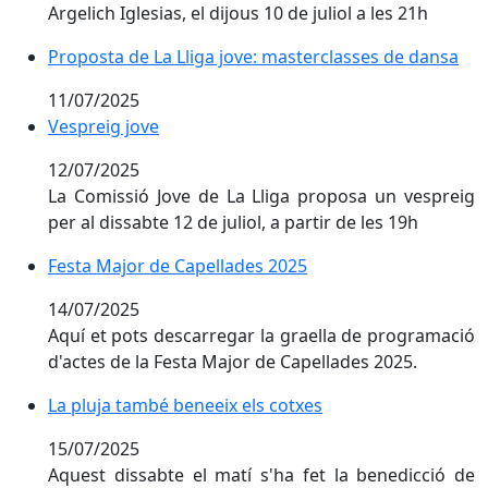
Argelich Iglesias, el dijous 10 de juliol a les 21h
Proposta de La Lliga jove: masterclasses de dansa
Proposta de La Lliga jove: masterclasses de dansa
11/07/2025
Vespreig jove
Vespreig jove
12/07/2025
La Comissió Jove de La Lliga proposa un vespreig
per al dissabte 12 de juliol, a partir de les 19h
Festa Major de Capellades 2025
Festa Major de Capellades 2025
14/07/2025
Aquí et pots descarregar la graella de programació
d'actes de la Festa Major de Capellades 2025.
La pluja també beneeix els cotxes
La pluja també beneeix els cotxes
15/07/2025
Aquest dissabte el matí s'ha fet la benedicció de