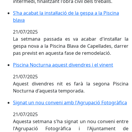
intermedi, finalitzant l'obra civil dels treballs.
S’ha acabat la instal·lació de la gespa a la Piscina blava
S’ha acabat la instal·lació de la gespa a la Piscina
blava
21/07/2025
La setmana passada es va acabar d'instal·lar la
gespa nova a la Piscina Blava de Capellades, darrer
pas previst en aquesta fase de remodelació.
Piscina Nocturna aquest divendres i el vinent
Piscina Nocturna aquest divendres i el vinent
21/07/2025
Aquest divendres nit es farà la segona Piscina
Nocturna d'aquesta temporada.
Signat un nou conveni amb l'Agrupació Fotogràfica
Signat un nou conveni amb l'Agrupació Fotogràfica
21/07/2025
Aquesta setmana s'ha signat un nou conveni entre
l'Agrupació Fotogràfica i l'Ajuntament de