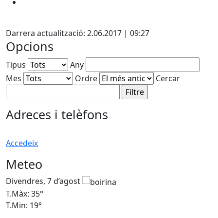
Facebook
X
Darrera actualització: 2.06.2017 | 09:27
Opcions
Tipus
Any
Mes
Ordre
Cercar
Adreces i telèfons
Accedeix
Meteo
Divendres, 7 d’agost
D
T.Màx: 35°
T
T.Min: 19°
T