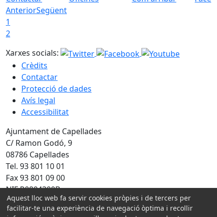
Anterior
Següent
1
2
Xarxes socials:
Crèdits
Contactar
Protecció de dades
Avís legal
Accessibilitat
Ajuntament de Capellades
C/ Ramon Godó, 9
08786 Capellades
Tel. 93 801 10 01
Fax 93 801 09 00
NIF P0804300B
Aquest lloc web fa servir cookies pròpies i de tercers per
facilitar-te una experiència de navegació òptima i recollir
Amb la col·laboració de: