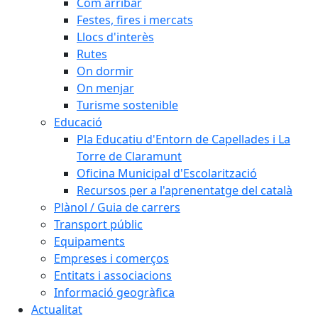
Com arribar
Festes, fires i mercats
Llocs d'interès
Rutes
On dormir
On menjar
Turisme sostenible
Educació
Pla Educatiu d'Entorn de Capellades i La
Torre de Claramunt
Oficina Municipal d'Escolarització
Recursos per a l'aprenentatge del català
Plànol / Guia de carrers
Transport públic
Equipaments
Empreses i comerços
Entitats i associacions
Informació geogràfica
Actualitat