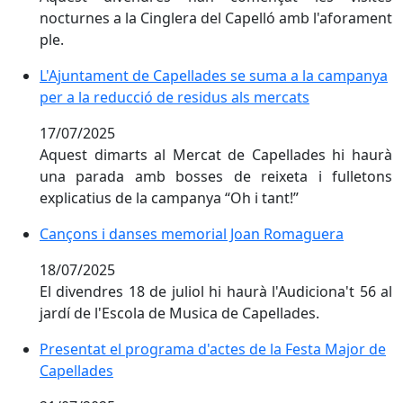
nocturnes a la Cinglera del Capelló amb l'aforament
ple.
L'Ajuntament de Capellades se suma a la campanya per
L'Ajuntament de Capellades se suma a la campanya
per a la reducció de residus als mercats
17/07/2025
Aquest dimarts al Mercat de Capellades hi haurà
una parada amb bosses de reixeta i fulletons
explicatius de la campanya “Oh i tant!”
Cançons i danses memorial Joan Romaguera
Cançons i danses memorial Joan Romaguera
18/07/2025
El divendres 18 de juliol hi haurà l'Audiciona't 56 al
jardí de l'Escola de Musica de Capellades.
Presentat el programa d'actes de la Festa Major de C
Presentat el programa d'actes de la Festa Major de
Capellades