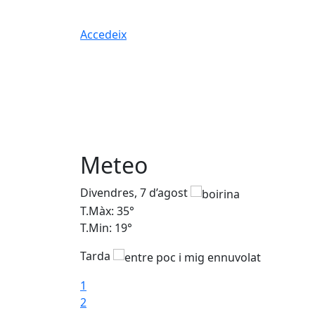
Accedeix
Meteo
Divendres, 7 d’agost
T.Màx: 35°
T.Min: 19°
Tarda
1
2