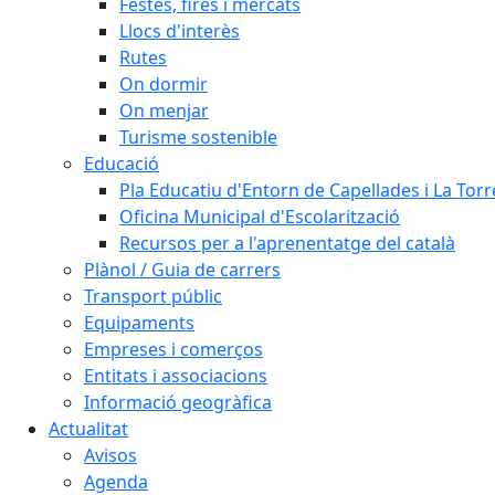
Festes, fires i mercats
Llocs d'interès
Rutes
On dormir
On menjar
Turisme sostenible
Educació
Pla Educatiu d'Entorn de Capellades i La Tor
Oficina Municipal d'Escolarització
Recursos per a l'aprenentatge del català
Plànol / Guia de carrers
Transport públic
Equipaments
Empreses i comerços
Entitats i associacions
Informació geogràfica
Actualitat
Avisos
Agenda