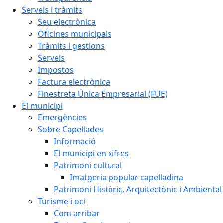
Serveis i tràmits
Seu electrònica
Oficines municipals
Tràmits i gestions
Serveis
Impostos
Factura electrònica
Finestreta Única Empresarial (FUE)
El municipi
Emergències
Sobre Capellades
Informació
El municipi en xifres
Patrimoni cultural
Imatgeria popular capelladina
Patrimoni Històric, Arquitectònic i Ambiental
Turisme i oci
Com arribar