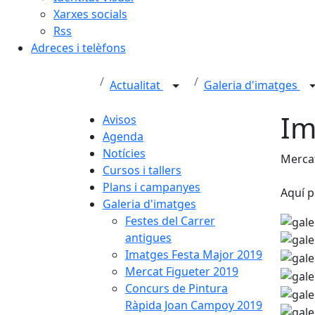
Xarxes socials
Rss
Adreces i telèfons
Actualitat
Galeria d'imatges
Im
Avisos
Agenda
Notícies
Mercat
Cursos i tallers
Plans i campanyes
Aquí p
Galeria d'imatges
Festes del Carrer
antigues
Imatges Festa Major 2019
Mercat Figueter 2019
Concurs de Pintura
Ràpida Joan Campoy 2019