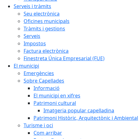
Serveis i tràmits
Seu electrònica
Oficines municipals
Tràmits i gestions
Serveis
Impostos
Factura electrònica
Finestreta Única Empresarial (FUE)
El municipi
Emergències
Sobre Capellades
Informació
El municipi en xifres
Patrimoni cultural
Imatgeria popular capelladina
Patrimoni Històric, Arquitectònic i Ambiental
Turisme i oci
Com arribar