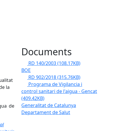
Documents
RD 140/2003
(108.17KB)
BOE
RD 902/2018
(315.76KB)
ualitat
Programa de Vigilancia i
de la
control sanitari de l'aigua - Gencat
(409.42KB)
Generalitat de Catalunya
igua de
Departament de Salut
al