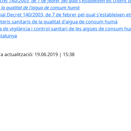
cret 140/2003, de 7 de febrer, pel qual s'estableixen els criteris s
 la qualitat de l'aigua de consum humà
ial Decret 140/2003, de 7 de febrer pel qual s'estableixen el
iteris sanitaris de la qualitat d'aigua de consum humà
a de vigilància i control sanitari de les aigües de consum h
talunya
cebook
X
a actualització: 19.06.2019 | 15:38