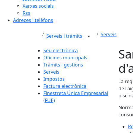
Xarxes socials
Rss
Adreces i telèfons
Serveis
Serveis i tràmits
Sa
Seu electrònica
Oficines municipals
d'
Tràmits i gestions
Serveis
Impostos
La reg
Factura electrònica
de l'a
Finestreta Única Empresarial
piscin
(FUE)
Norma
consu
Re