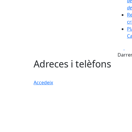
de
de
Re
cr
Pl
Ca
Fa
Darrer
Adreces i telèfons
Accedeix