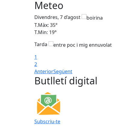
Meteo
Divendres, 7 d’agost
T.Màx: 35°
T.Min: 19°
Tarda
1
2
Anterior
Següent
Butlletí digital
Subscriu-te