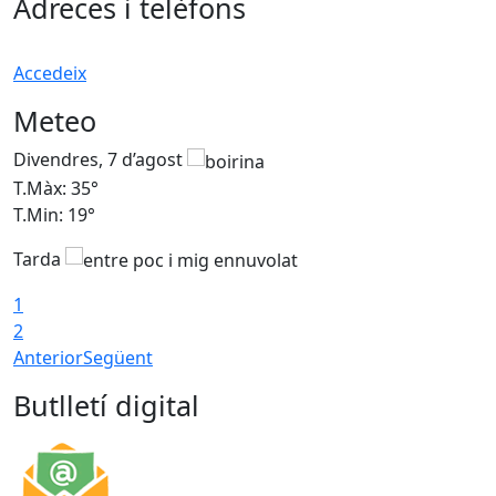
Adreces i telèfons
Accedeix
Meteo
Divendres, 7 d’agost
D
T.Màx: 35°
T
T.Min: 19°
T
Tarda
T
1
2
Anterior
Següent
Butlletí digital