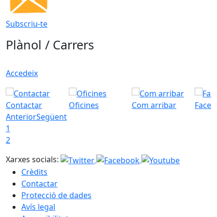
Subscriu-te
Plànol / Carrers
Accedeix
Contactar
Oficines
Com arribar
Faceb
Anterior
Següent
1
2
Xarxes socials:
Crèdits
Contactar
Protecció de dades
Avís legal