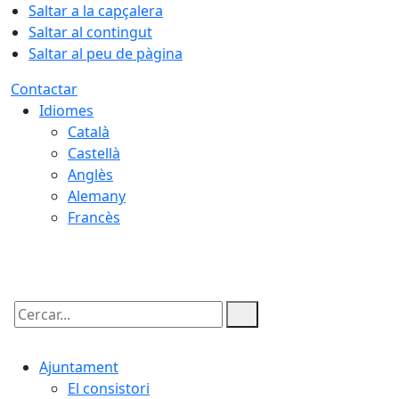
Saltar a la capçalera
Saltar al contingut
Saltar al peu de pàgina
Contactar
Idiomes
Català
Castellà
Anglès
Alemany
Francès
06.08.2026 | 14:06
Cercar:
Ajuntament
El consistori