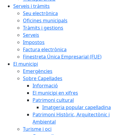
Serveis i tràmits
Seu electrònica
Oficines municipals
Tràmits i gestions
Serveis
Impostos
Factura electrònica
Finestreta Única Empresarial (FUE)
El municipi
Emergències
Sobre Capellades
Informació
El municipi en xifres
Patrimoni cultural
Imatgeria popular capelladina
Patrimoni Històric, Arquitectònic i
Ambiental
Turisme i oci