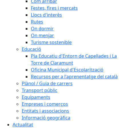
Com arribar
Festes, fires i mercats
Llocs d'interès
Rutes
On dormir
On menjar
Turisme sostenible
Educació
Pla Educatiu d'Entorn de Capellades i La
Torre de Claramunt
Oficina Municipal d'Escolarització
Recursos per a l'aprenentatge del català
Plànol / Guia de carrers
Transport públic
Equipaments
Empreses i comerços
Entitats i associacions
Informació geogràfica
Actualitat