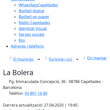
WhatsAppCapellades
Butlletí digital
Butlletí en paper
Ràdio Capellades
Identitat Visual
Xarxes socials
Rss
Adreces i telèfons
On menjar
El municipi
Turisme i oci
La Bolera
Pg. Immaculada Concepció, 36 - 08786 Capellades -
Barcelona
Telèfon:
93 801 16 80
Facebook
X
Darrera actualització: 27.04.2020 | 19:45