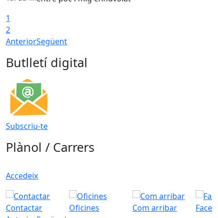
1
2
Anterior
Següent
Butlletí digital
Subscriu-te
Plànol / Carrers
Accedeix
Contactar
Oficines
Com arribar
Faceb