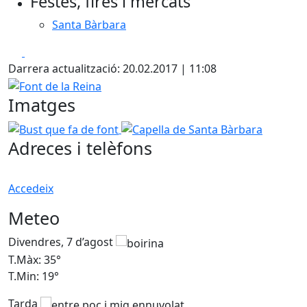
Festes, fires i mercats
Santa Bàrbara
Facebook
X
Darrera actualització: 20.02.2017 | 11:08
Font de la Reina
Imatges
Bust que fa de font
Capella de Santa Bàrbara
Adreces i telèfons
Accedeix
Meteo
Divendres, 7 d’agost
D
T.Màx: 35°
T
T.Min: 19°
T
Tarda
T