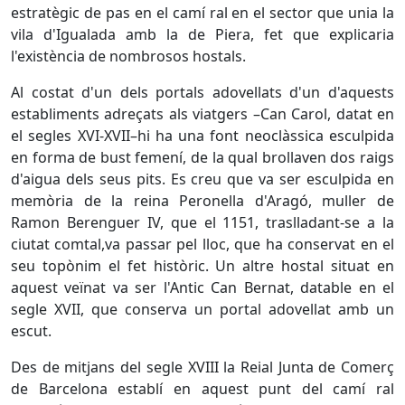
estratègic de pas en el camí ral en el sector que unia la
vila d'Igualada amb la de Piera, fet que explicaria
l'existència de nombrosos hostals.
Al costat d'un dels portals adovellats d'un d'aquests
establiments adreçats als viatgers –Can Carol, datat en
el segles XVI-XVII–hi ha una font neoclàssica esculpida
en forma de bust femení, de la qual brollaven dos raigs
d'aigua dels seus pits. Es creu que va ser esculpida en
memòria de la reina Peronella d'Aragó, muller de
Ramon Berenguer IV, que el 1151, traslladant-se a la
ciutat comtal,va passar pel lloc, que ha conservat en el
seu topònim el fet històric. Un altre hostal situat en
aquest veïnat va ser l'Antic Can Bernat, datable en el
segle XVII, que conserva un portal adovellat amb un
escut.
Des de mitjans del segle XVIII la Reial Junta de Comerç
de Barcelona establí en aquest punt del camí ral