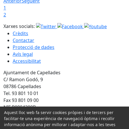
Anterior
Següent
1
2
Xarxes socials:
Crèdits
Contactar
Protecció de dades
Avís legal
Accessibilitat
Ajuntament de Capellades
C/ Ramon Godó, 9
08786 Capellades
Tel. 93 801 10 01
Fax 93 801 09 00
NIF P0804300B
Aquest lloc web fa servir cookies pròpies i de tercers per
Amb la col·laboració de:
facilitar-te una experiència de navegació òptima i recollir
informació anònima per millorar i adaptar-nos a les teves