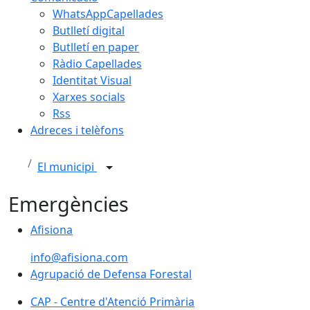
WhatsAppCapellades
Butlletí digital
Butlletí en paper
Ràdio Capellades
Identitat Visual
Xarxes socials
Rss
Adreces i telèfons
El municipi
Emergències
Afisiona
Afisiona
info@afisiona.com
Agrupació de Defensa Forestal
CAP - Centre d'Atenció Primària
CAP - Centre d'Atenció Primària