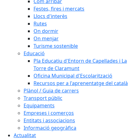
Com arribar
Festes, fires i mercats
Llocs d'interès
Rutes
On dormir
On menjar
Turisme sostenible
Educació
Pla Educatiu d'Entorn de Capellades i La
Torre de Claramunt
Oficina Municipal d'Escolarització
Recursos per a l'aprenentatge del català
Plànol / Guia de carrers
Transport públic
Equipaments
Empreses i comerços
Entitats i associacions
Informació geogràfica
Actualitat