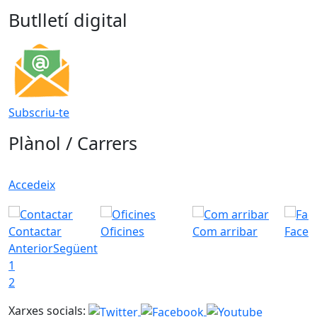
Butlletí digital
Subscriu-te
Plànol / Carrers
Accedeix
Contactar
Oficines
Com arribar
Faceb
Anterior
Següent
1
2
Xarxes socials: