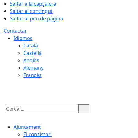
Saltar a la capçalera
Saltar al contingut
Saltar al peu de pàgina
Contactar
Idiomes
Català
Castellà
Anglès
Alemany
Francès
09.08.2026 | 03:12
Cercar:
Ajuntament
El consistori