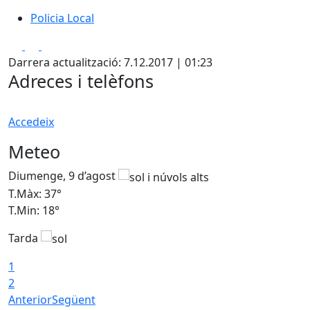
Policia Local
Policia Local
Facebook
X
Pdf
Darrera actualització: 7.12.2017 | 01:23
Adreces i telèfons
Accedeix
Meteo
Diumenge, 9 d’agost
D
T.Màx: 37°
T
T.Min: 18°
T
Tarda
T
1
2
Anterior
Següent