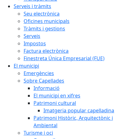
Serveis i tràmits
Seu electrònica
Oficines municipals
Tràmits i gestions
Serveis
Impostos
Factura electrònica
Finestreta Única Empresarial (FUE)
El municipi
Emergències
Sobre Capellades
Informació
El municipi en xifres
Patrimoni cultural
Imatgeria popular capelladina
Patrimoni Històric, Arquitectònic i
Ambiental
Turisme i oci