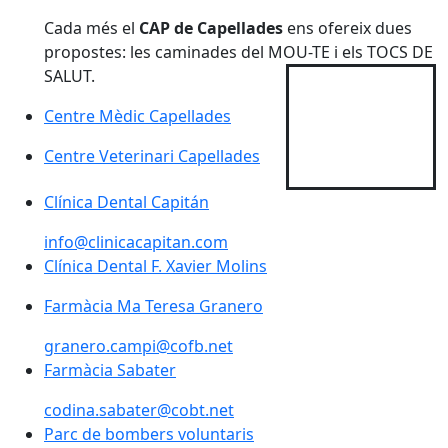
Cada més el
CAP de Capellades
ens ofereix dues
propostes: les caminades del MOU-TE i els TOCS DE
SALUT.
Centre Mèdic Capellades
Centre Veterinari Capellades
Clínica Dental Capitán
Clínica Dental Capitán
info@clinicacapitan.com
Clínica Dental F. Xavier Molins
Farmàcia Ma Teresa Granero
granero.campi@cofb.net
Farmàcia Sabater
codina.sabater@cobt.net
Parc de bombers voluntaris
Parc de bombers voluntaris