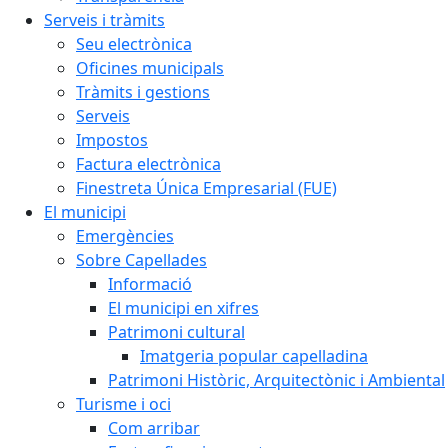
Serveis i tràmits
Seu electrònica
Oficines municipals
Tràmits i gestions
Serveis
Impostos
Factura electrònica
Finestreta Única Empresarial (FUE)
El municipi
Emergències
Sobre Capellades
Informació
El municipi en xifres
Patrimoni cultural
Imatgeria popular capelladina
Patrimoni Històric, Arquitectònic i Ambiental
Turisme i oci
Com arribar