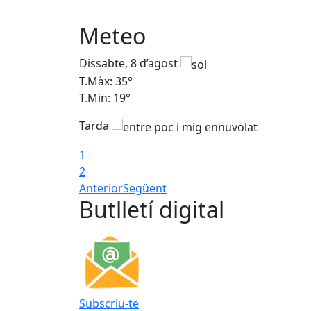
Meteo
Dissabte, 8 d’agost
T.Màx: 35°
T.Min: 19°
Tarda
1
2
Anterior
Següent
Butlletí digital
Subscriu-te