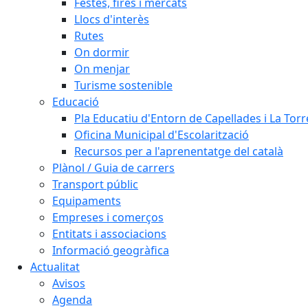
Festes, fires i mercats
Llocs d'interès
Rutes
On dormir
On menjar
Turisme sostenible
Educació
Pla Educatiu d'Entorn de Capellades i La Tor
Oficina Municipal d'Escolarització
Recursos per a l'aprenentatge del català
Plànol / Guia de carrers
Transport públic
Equipaments
Empreses i comerços
Entitats i associacions
Informació geogràfica
Actualitat
Avisos
Agenda